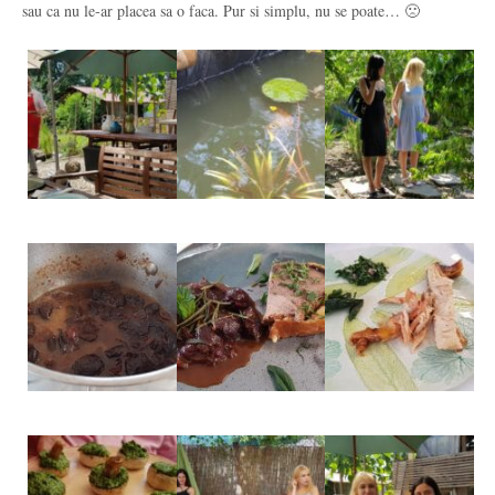
sau ca nu le-ar placea sa o faca. Pur si simplu, nu se poate… 🙁