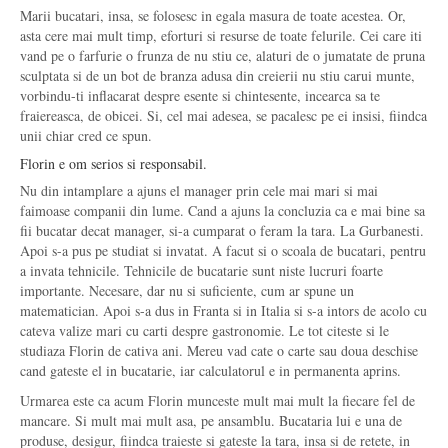
Marii bucatari, insa, se folosesc in egala masura de toate acestea. Or,
asta cere mai mult timp, eforturi si resurse de toate felurile. Cei care iti
vand pe o farfurie o frunza de nu stiu ce, alaturi de o jumatate de pruna
sculptata si de un bot de branza adusa din creierii nu stiu carui munte,
vorbindu-ti inflacarat despre esente si chintesente, incearca sa te
fraiereasca, de obicei. Si, cel mai adesea, se pacalesc pe ei insisi, fiindca
unii chiar cred ce spun.
Florin e om serios si responsabil.
Nu din intamplare a ajuns el manager prin cele mai mari si mai
faimoase companii din lume. Cand a ajuns la concluzia ca e mai bine sa
fii bucatar decat manager, si-a cumparat o feram la tara. La Gurbanesti.
Apoi s-a pus pe studiat si invatat. A facut si o scoala de bucatari, pentru
a invata tehnicile. Tehnicile de bucatarie sunt niste lucruri foarte
importante. Necesare, dar nu si suficiente, cum ar spune un
matematician. Apoi s-a dus in Franta si in Italia si s-a intors de acolo cu
cateva valize mari cu carti despre gastronomie. Le tot citeste si le
studiaza Florin de cativa ani. Mereu vad cate o carte sau doua deschise
cand gateste el in bucatarie, iar calculatorul e in permanenta aprins.
Urmarea este ca acum Florin munceste mult mai mult la fiecare fel de
mancare. Si mult mai mult asa, pe ansamblu. Bucataria lui e una de
produse, desigur, fiindca traieste si gateste la tara, insa si de retete, in