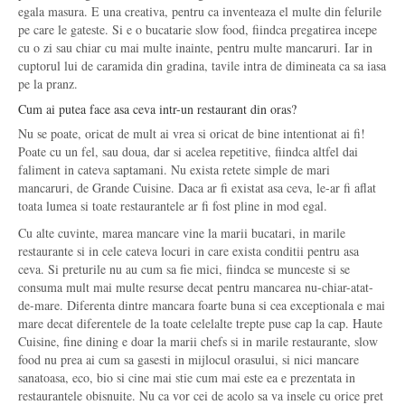
egala masura. E una creativa, pentru ca inventeaza el multe din felurile
pe care le gateste. Si e o bucatarie slow food, fiindca pregatirea incepe
cu o zi sau chiar cu mai multe inainte, pentru multe mancaruri. Iar in
cuptorul lui de caramida din gradina, tavile intra de dimineata ca sa iasa
pe la pranz.
Cum ai putea face asa ceva intr-un restaurant din oras?
Nu se poate, oricat de mult ai vrea si oricat de bine intentionat ai fi!
Poate cu un fel, sau doua, dar si acelea repetitive, fiindca altfel dai
faliment in cateva saptamani. Nu exista retete simple de mari
mancaruri, de Grande Cuisine. Daca ar fi existat asa ceva, le-ar fi aflat
toata lumea si toate restaurantele ar fi fost pline in mod egal.
Cu alte cuvinte, marea mancare vine la marii bucatari, in marile
restaurante si in cele cateva locuri in care exista conditii pentru asa
ceva. Si preturile nu au cum sa fie mici, fiindca se munceste si se
consuma mult mai multe resurse decat pentru mancarea nu-chiar-atat-
de-mare. Diferenta dintre mancara foarte buna si cea exceptionala e mai
mare decat diferentele de la toate celelalte trepte puse cap la cap. Haute
Cuisine, fine dining e doar la marii chefs si in marile restaurante, slow
food nu prea ai cum sa gasesti in mijlocul orasului, si nici mancare
sanatoasa, eco, bio si cine mai stie cum mai este ea e prezentata in
restaurantele obisnuite. Nu ca vor cei de acolo sa va insele cu orice pret