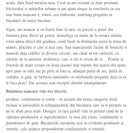
acum, data fiind meseria mea. Cred ca am rezistat cu bine presiunii
folclorului si miturilor urbane si am ajuns singur la concluzia ca cea
mai buna mancare e, totusi, cea elaborata, indelung pregatita in
bucatarie de marii bucatari.
Sigur, am mancat si eu foarte bine la tara, cu porcul si puiul din
batatura puse direct pe gratar, mamaliga cu malai de la moara satului,
rosia adusa direct din gradina, casul facut in dimineata aceea la stana de
alaturi, placinte si cate si mai cate. Sau mancarurile facute de bunicile si
mamele deja celebre in diverse cercuri, sau chiar in tot cartierul, cu
retetele de la anumite strabunici, care si ele le aveau de la… Pestele si
fructele de mare scoase cu doua ceasuri mai inainte din marea din spate,
apoi puse in oala sau pe plita in fata ta, adaugat putin de aia, putin de
cealalta, si gata, in farfuria oamenilor cu telefoanele pregatite deja ca sa
le faca poze! Dar acestea sunt exceptii absolut intamplatoare.
Bunatatea mancarii vine trei directii:
produse, condimente si retete – in aceasta din urma categorie fiind
incluse si ustensilele si echipamentele din bucatarie care sa-ti permita sa
nu te abati prea mult. Desigur, la tara gustul vine in primul rand de la
calitatea produselor si ingredientelor, la oras din retete, condimente si
potentiatori de gust. Bucatariile europene scot in evidenta produsele si
retetele, cele asiatice preponderent condimentele si retetele.