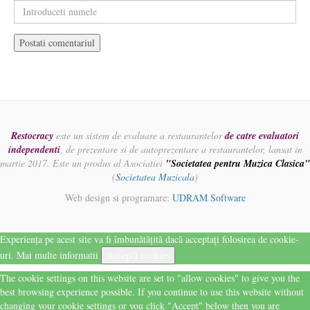
Restocracy
este un sistem de evaluare a restaurantelor
de catre evaluatori
independenti
, de prezentare si de autoprezentare a restaurantelor, lansat in
martie 2017. Este un produs al Asociatiei
"Societatea pentru Muzica Clasica"
(
Societatea Muzicala
)
Web design si programare:
UDRAM Software
Experiența pe acest site va fi îmbunătățită dacă acceptați folosirea de cookie-
uri.
Mai multe informatii
Acceptă cookies
The cookie settings on this website are set to "allow cookies" to give you the
best browsing experience possible. If you continue to use this website without
changing your cookie settings or you click "Accept" below then you are