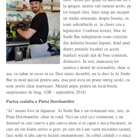
la apogeu, mereu vad oameni acolo, pe
tot timpul zilei. Intre timp am inceput
un studiu sistematic despre boema, cu
toate subculturile ei, in clusiv cea a
hipsterilor. Conform teoriei, Stiu Ai
Sushi Bar indeplineste toate criteriile
din definitia boemei hipster, fiind unul
dintre putinele localuri cu acesti
markeri sociali atat de bine conturati,
distinctivi. In rest, mancarea lor
asiatica e destul de rezonabila, chiar si
asa, cu zahar in exces in ea. Desi nimic deosebit, nu te duci la Ai Sushi
Bar in mod special pentru asta, insa poti avea un pranz intreg acolo, cu
niste portii chiar marisoare. Meniul atipic pentru un local boem,
surprinzator de lung. (GB – septembrie 2018)
Partea cealalta a Pietei Dorobantilor
“Ai” means love in Japanese. Ai Sushi Bar e un restaurant mic, mic, in
Piata Dorobantilor, chiar in rond. Nici nu cred ca e restaurant, e un
demisol in care cineva a pus cateva mese si in capat o mica bucatarie, in
care un om foarte serios si grav, pe care nu l-am vazut niciodata razand,
face sushi si alte cateva lucruri asemanatoare. In coltul celalalt e o mica