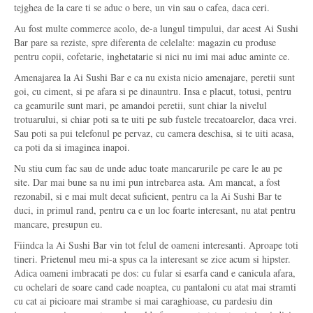
tejghea de la care ti se aduc o bere, un vin sau o cafea, daca ceri.
Au fost multe commerce acolo, de-a lungul timpului, dar acest Ai Sushi
Bar pare sa reziste, spre diferenta de celelalte: magazin cu produse
pentru copii, cofetarie, inghetatarie si nici nu imi mai aduc aminte ce.
Amenajarea la Ai Sushi Bar e ca nu exista nicio amenajare, peretii sunt
goi, cu ciment, si pe afara si pe dinauntru. Insa e placut, totusi, pentru
ca geamurile sunt mari, pe amandoi peretii, sunt chiar la nivelul
trotuarului, si chiar poti sa te uiti pe sub fustele trecatoarelor, daca vrei.
Sau poti sa pui telefonul pe pervaz, cu camera deschisa, si te uiti acasa,
ca poti da si imaginea inapoi.
Nu stiu cum fac sau de unde aduc toate mancarurile pe care le au pe
site. Dar mai bune sa nu imi pun intrebarea asta. Am mancat, a fost
rezonabil, si e mai mult decat suficient, pentru ca la Ai Sushi Bar te
duci, in primul rand, pentru ca e un loc foarte interesant, nu atat pentru
mancare, presupun eu.
Fiindca la Ai Sushi Bar vin tot felul de oameni interesanti. Aproape toti
tineri. Prietenul meu mi-a spus ca la interesant se zice acum si hipster.
Adica oameni imbracati pe dos: cu fular si esarfa cand e canicula afara,
cu ochelari de soare cand cade noaptea, cu pantaloni cu atat mai stramti
cu cat ai picioare mai strambe si mai caraghioase, cu pardesiu din