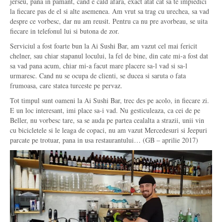
jerseu, pana in pamant, cand e cald afara, exact atat cat sa te impiedici
la fiecare pas de el si alte asemenea. Am vrut sa trag cu urechea, sa vad
despre ce vorbesc, dar nu am reusit. Pentru ca nu pre avorbeau, se uita
fiecare in telefonul lui si butona de zor.
Serviciul a fost foarte bun la Ai Sushi Bar, am vazut cel mai fericit
chelner, sau chiar stapanul locului, la fel de bine, din cate mi-a fost dat
sa vad pana acum, chiar mi-a facut mare placere sa-l vad si sa-l
urmaresc. Cand nu se ocupa de clienti, se ducea si saruta o fata
frumoasa, care statea turceste pe pervaz.
Tot timpul sunt oameni la Ai Sushi Bar, trec des pe acolo, in fiecare zi.
E un loc interesant, imi place sa-i vad. Nu gesticuleaza, ca cei de pe
Beller, nu vorbesc tare, sa se auda pe partea cealalta a strazii, unii vin
cu bicicletele si le leaga de copaci, nu am vazut Mercedesuri si Jeepuri
parcate pe trotuar, pana in usa restaurantului… (GB – aprilie 2017)