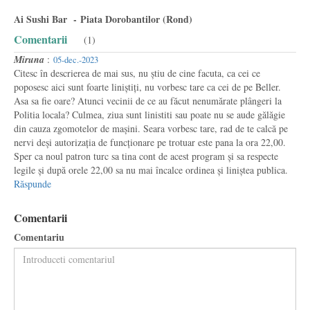
Ai Sushi Bar - Piata Dorobantilor (Rond)
Comentarii
(1)
Miruna
:
05-dec.-2023
Citesc în descrierea de mai sus, nu știu de cine facuta, ca cei ce
poposesc aici sunt foarte liniștiți, nu vorbesc tare ca cei de pe Beller.
Asa sa fie oare? Atunci vecinii de ce au făcut nenumărate plângeri la
Politia locala? Culmea, ziua sunt linistiti sau poate nu se aude gălăgie
din cauza zgomotelor de mașini. Seara vorbesc tare, rad de te calcă pe
nervi deși autorizația de funcționare pe trotuar este pana la ora 22,00.
Sper ca noul patron turc sa tina cont de acest program și sa respecte
legile și după orele 22,00 sa nu mai încalce ordinea și liniștea publica.
Răspunde
Comentarii
Comentariu