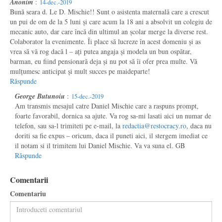
Anonim
:
14-dec.-2019
Bună seara d. Le D. Mischie!! Sunt o asistenta maternală care a crescut
un pui de om de la 5 luni și care acum la 18 ani a absolvit un colegiu de
mecanic auto, dar care încă din ultimul an școlar merge la diverse rest.
Colaborator la evenimente. Îi place să lucreze în acest domeniu și as
vrea să vă rog dacă l – ați putea angaja și modela un bun ospătar,
barman, eu fiind pensionară deja și nu pot să îi ofer prea multe. Vă
mulțumesc anticipat și mult succes pe maideparte!
Răspunde
George Butunoiu
:
15-dec.-2019
Am transmis mesajul catre Daniel Mischie care a raspuns prompt,
foarte favorabil, dornica sa ajute. Va rog sa-mi lasati aici un numar de
telefon, sau sa-l trimiteti pe e-mail, la
redactia@restocracy.ro
, daca nu
doriti sa fie expus – oricum, daca il puneti aici, il stergem imediat ce
il notam si il trimitem lui Daniel Mischie. Va va suna el. GB
Răspunde
Comentarii
Comentariu