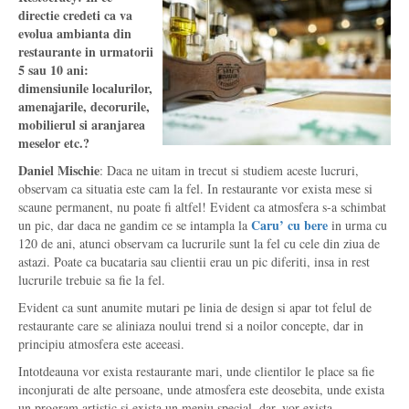
directie credeti ca va
evolua ambianta din
restaurante in urmatorii
5 sau 10 ani:
dimensiunile localurilor,
amenajarile, decorurile,
mobilierul si aranjarea
meselor etc.?
Daniel Mischie
: Daca ne uitam in trecut si studiem aceste lucruri,
observam ca situatia este cam la fel. In restaurante vor exista mese si
scaune permanent, nu poate fi altfel! Evident ca atmosfera s-a schimbat
Caru’ cu bere
un pic, dar daca ne gandim ce se intampla la
in urma cu
120 de ani, atunci observam ca lucrurile sunt la fel cu cele din ziua de
astazi. Poate ca bucataria sau clientii erau un pic diferiti, insa in rest
lucrurile trebuie sa fie la fel.
Evident ca sunt anumite mutari pe linia de design si apar tot felul de
restaurante care se aliniaza noului trend si a noilor concepte, dar in
principiu atmosfera este aceeasi.
Intotdeauna vor exista restaurante mari, unde clientilor le place sa fie
inconjurati de alte persoane, unde atmosfera este deosebita, unde exista
un program artistic si exista un meniu special, dar, vor exista