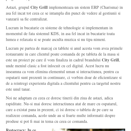
City Grill
Astazi, grupul
implementeaza un sistem ERP (Charisma) in
asa fel incat tot ceea ce se intampla din punct de vedere al gestiunii si
vanzarii sa fie centralizat.
Lucram in bucatarie cu sisteme de tehnologie si implementam in
momentul de fata sistemul KDS, in asa fel incat in bucatarie toata
lumea e relaxata si se poate asculta muzica si nu tipa nimeni.
Lucram pe partea de marcaj cu tablete si anul acesta vom avea primele
restaurante in care clientul poate comanda de pe tableta de la masa si
City Grill
este un proiect pe care il vom finaliza in cadrul brandului
,
unde meniul clasic a fost inlocuit cu cel digital. Acest lucru nu
inseamna ca vom elimina elementul uman si interactiunea, pentru ca
ospatarii sunt prezenti in continuare, ci vorbim doar de eficientizare si
de a reintregi experienta digitala a clientului pentru ca targetul nostru
este unul tanar.
Noi ne adaptam cu ceea ce doresc tinerii din ziua de astazi, adica
rapiditate. Nu-si mai doresc interactiunea atat de mare cu ospatarul,
care a existat pana in prezent, ci isi doresc o tableta de pe care sa
realizeze comanda, acolo unde au si foarte multe informatii despre
produse si pot fi mai in tema cu ceea ce comanda.
Restocracy: In ce