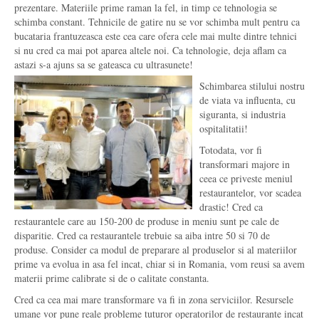
prezentare. Materiile prime raman la fel, in timp ce tehnologia se
schimba constant. Tehnicile de gatire nu se vor schimba mult pentru ca
bucataria frantuzeasca este cea care ofera cele mai multe dintre tehnici
si nu cred ca mai pot aparea altele noi. Ca tehnologie, deja aflam ca
astazi s-a ajuns sa se gateasca cu ultrasunete!
Schimbarea stilului nostru
de viata va influenta, cu
siguranta, si industria
ospitalitatii!
Totodata, vor fi
transformari majore in
ceea ce priveste meniul
restaurantelor, vor scadea
drastic! Cred ca
restaurantele care au 150-200 de produse in meniu sunt pe cale de
disparitie. Cred ca restaurantele trebuie sa aiba intre 50 si 70 de
produse. Consider ca modul de preparare al produselor si al materiilor
prime va evolua in asa fel incat, chiar si in Romania, vom reusi sa avem
materii prime calibrate si de o calitate constanta.
Cred ca cea mai mare transformare va fi in zona serviciilor. Resursele
umane vor pune reale probleme tuturor operatorilor de restaurante incat