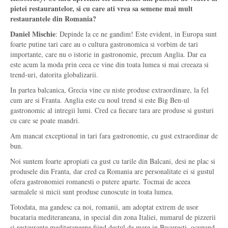
pietei restaurantelor, si cu care ati vrea sa semene mai mult
restaurantele din Romania?
Daniel Mischie
: Depinde la ce ne gandim! Este evident, in Europa sunt
foarte putine tari care au o cultura gastronomica si vorbim de tari
importante, care nu o istorie in gastronomie, precum Anglia. Dar ea
este acum la moda prin ceea ce vine din toata lumea si mai creeaza si
trend-uri, datorita globalizarii.
In partea balcanica, Grecia vine cu niste produse extraordinare, la fel
cum are si Franta. Anglia este cu noul trend si este Big Ben-ul
gastronomic al intregii lumi. Cred ca fiecare tara are produse si gusturi
cu care se poate mandri.
Am mancat exceptional in tari fara gastronomie, cu gust extraordinar de
bun.
Noi suntem foarte apropiati ca gust cu tarile din Balcani, desi ne plac si
produsele din Franta, dar cred ca Romania are personalitate ei si gustul
ofera gastronomiei romanesti o putere aparte. Tocmai de aceea
sarmalele si micii sunt produse cunoscute in toata lumea.
Totodata, ma gandesc ca noi, romanii, am adoptat extrem de usor
bucataria mediteraneana, in special din zona Italiei, numarul de pizzerii
si restaurante mediteraneene fiind destul de mare in Bucuresti, ocupand