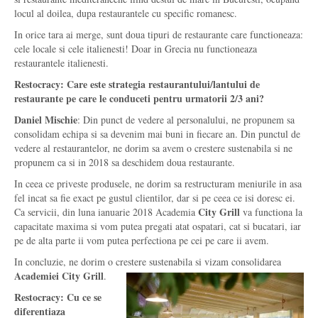
locul al doilea, dupa restaurantele cu specific romanesc.
In orice tara ai merge, sunt doua tipuri de restaurante care functioneaza:
cele locale si cele italienesti! Doar in Grecia nu functioneaza
restaurantele italienesti.
Restocracy: Care este strategia restaurantului/lantului de
restaurante pe care le conduceti pentru urmatorii 2/3 ani?
Daniel Mischie
: Din punct de vedere al personalului, ne propunem sa
consolidam echipa si sa devenim mai buni in fiecare an. Din punctul de
vedere al restaurantelor, ne dorim sa avem o crestere sustenabila si ne
propunem ca si in 2018 sa deschidem doua restaurante.
In ceea ce priveste produsele, ne dorim sa restructuram meniurile in asa
fel incat sa fie exact pe gustul clientilor, dar si pe ceea ce isi doresc ei.
City Grill
Ca servicii, din luna ianuarie 2018 Academia
va functiona la
capacitate maxima si vom putea pregati atat ospatari, cat si bucatari, iar
pe de alta parte ii vom putea perfectiona pe cei pe care ii avem.
In concluzie, ne dorim o crestere sustenabila si vizam consolidarea
Academiei City Grill
.
Restocracy: Cu ce se
diferentiaza