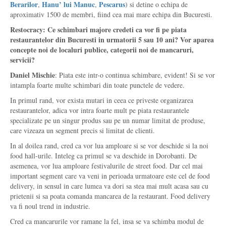
Berarilor
Hanu’ lui Manuc
Pescarus
,
,
) si detine o echipa de
aproximativ 1500 de membri, fiind cea mai mare echipa din Bucuresti.
Restocracy: Ce schimbari majore credeti ca vor fi pe piata
restaurantelor din Bucuresti in urmatorii 5 sau 10 ani? Vor aparea
concepte noi de localuri publice, categorii noi de mancaruri,
servicii?
Daniel Mischie
: Piata este intr-o continua schimbare, evident! Si se vor
intampla foarte multe schimbari din toate punctele de vedere.
In primul rand, vor exista mutari in ceea ce priveste organizarea
restaurantelor, adica vor intra foarte mult pe piata restaurantele
specializate pe un singur produs sau pe un numar limitat de produse,
care vizeaza un segment precis si limitat de clienti.
In al doilea rand, cred ca vor lua amploare si se vor deschide si la noi
food hall-urile. Inteleg ca primul se va deschide in Dorobanti. De
asemenea, vor lua amploare festivalurile de street food. Dar cel mai
important segment care va veni in perioada urmatoare este cel de food
delivery, in sensul in care lumea va dori sa stea mai mult acasa sau cu
prietenii si sa poata comanda mancarea de la restaurant. Food delivery
va fi noul trend in industrie.
Cred ca mancarurile vor ramane la fel, insa se va schimba modul de