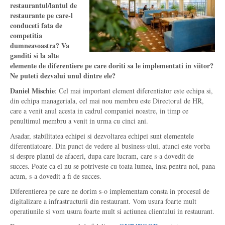
restaurantul/lantul de
restaurante pe care-l
conduceti fata de
competitia
dumneavoastra? Va
ganditi si la alte
elemente de diferentiere pe care doriti sa le implementati in viitor?
Ne puteti dezvalui unul dintre ele?
Daniel Mischie
: Cel mai important element diferentiator este echipa si,
din echipa manageriala, cel mai nou membru este Directorul de HR,
care a venit anul acesta in cadrul companiei noastre, in timp ce
penultimul membru a venit in urma cu cinci ani.
Asadar, stabilitatea echipei si dezvoltarea echipei sunt elementele
diferentiatoare. Din punct de vedere al business-ului, atunci este vorba
si despre planul de afaceri, dupa care lucram, care s-a dovedit de
succes. Poate ca el nu se potriveste cu toata lumea, insa pentru noi, pana
acum, s-a dovedit a fi de succes.
Diferentierea pe care ne dorim s-o implementam consta in procesul de
digitalizare a infrastructurii din restaurant. Vom usura foarte mult
operatiunile si vom usura foarte mult si actiunea clientului in restaurant.