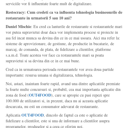
serviciile vor fi influentate foarte mult de digitalizare.
Restocracy: Cum credeti ca va influenta tehnologia businessurile de
restaurante in urmatorii 5 sau 10 ani?
Daniel Mischie
: Eu cred ca lanturile de restaurante si restaurantele mari
vor putea supravietui doar daca vor implementa procese si proiecte in
asa fel incat munca sa devina din ce in ce mai usoara. Aici ma refer la:
sisteme de aprovizionare, de gestiune, de productie in bucatarie, de
marcaj, de comanda, de plata, de fidelizare a clientilor, platforme
s.a.m.d. Toate acestea vor face ca restaurantele mari sa poata
supravietui si sa devina din ce in ce mai bune.
Cred ca in urmatoarea perioada restaurantele vor avea doua partide
importante: resursa umana si digitalizarea, tehnologia.
Noi, astazi, inaintam foarte rapid, avand una dintre aplicatiile premiate
la foarte multe concursuri si, probabil, cea mai importanta aplicatie din
OUT4FOOD
zona de food (
), care se apropie cu pasi repezi spre
100.000 de utilizatori si, in prezent, daca nu ai aceasta aplicatie
descarcata, nu esti un consumator adevarat de restaurante.
OUT4FOOD
Aplicatia
, dincolo de faptul ca este o aplicatie de
fidelizare a clientilor, este si una de informare a clientilor asupra
programelor, produselor si a ceea ce oferim noi.