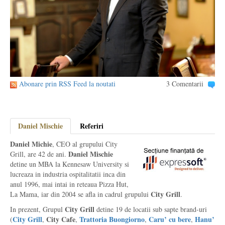
Abonare prin RSS Feed la noutati
3 Comentarii
Daniel Mischie
Referiri
Daniel Michie
, CEO al grupului City
Daniel Mischie
Grill, are 42 de ani.
detine un MBA la Kennesaw University si
lucreaza in industria ospitalitatii inca din
anul 1996, mai intai in reteaua Pizza Hut,
City Grill
La Mama, iar din 2004 se afla in cadrul grupului
.
City Grill
In prezent, Grupul
detine 19 de locatii sub sapte brand-uri
City Grill
City Cafe
Trattoria Buongiorno
Caru’ cu bere
Hanu’
(
,
,
,
,