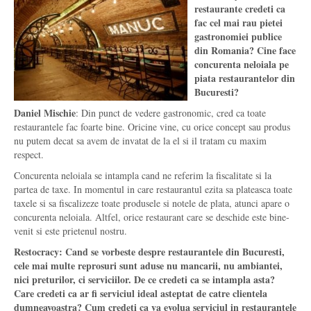
restaurante credeti ca
fac cel mai rau pietei
gastronomiei publice
din Romania? Cine face
concurenta neloiala pe
piata restaurantelor din
Bucuresti?
Daniel Mischie
: Din punct de vedere gastronomic, cred ca toate
restaurantele fac foarte bine. Oricine vine, cu orice concept sau produs
nu putem decat sa avem de invatat de la el si il tratam cu maxim
respect.
Concurenta neloiala se intampla cand ne referim la fiscalitate si la
partea de taxe. In momentul in care restaurantul ezita sa plateasca toate
taxele si sa fiscalizeze toate produsele si notele de plata, atunci apare o
concurenta neloiala. Altfel, orice restaurant care se deschide este bine-
venit si este prietenul nostru.
Restocracy: Cand se vorbeste despre restaurantele din Bucuresti,
cele mai multe reprosuri sunt aduse nu mancarii, nu ambiantei,
nici preturilor, ci serviciilor. De ce credeti ca se intampla asta?
Care credeti ca ar fi serviciul ideal asteptat de catre clientela
dumneavoastra? Cum credeti ca va evolua serviciul in restaurantele