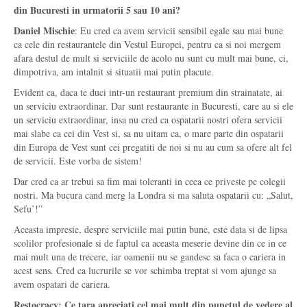
din Bucuresti in urmatorii 5 sau 10 ani?
Daniel Mischie
: Eu cred ca avem servicii sensibil egale sau mai bune
ca cele din restaurantele din Vestul Europei, pentru ca si noi mergem
afara destul de mult si serviciile de acolo nu sunt cu mult mai bune, ci,
dimpotriva, am intalnit si situatii mai putin placute.
Evident ca, daca te duci intr-un restaurant premium din strainatate, ai
un serviciu extraordinar. Dar sunt restaurante in Bucuresti, care au si ele
un serviciu extraordinar, insa nu cred ca ospatarii nostri ofera servicii
mai slabe ca cei din Vest si, sa nu uitam ca, o mare parte din ospatarii
din Europa de Vest sunt cei pregatiti de noi si nu au cum sa ofere alt fel
de servicii. Este vorba de sistem!
Dar cred ca ar trebui sa fim mai toleranti in ceea ce priveste pe colegii
nostri. Ma bucura cand merg la Londra si ma saluta ospatarii cu: „Salut,
Sefu’!”
Aceasta impresie, despre serviciile mai putin bune, este data si de lipsa
scolilor profesionale si de faptul ca aceasta meserie devine din ce in ce
mai mult una de trecere, iar oamenii nu se gandesc sa faca o cariera in
acest sens. Cred ca lucrurile se vor schimba treptat si vom ajunge sa
avem ospatari de cariera.
Restocracy: Ce tara apreciati cel mai mult din punctul de vedere al