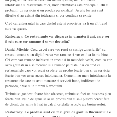
intotdeauna si restaurante mici, unde intimitatea este principalul atu si,
probabil, un serviciu si un produs personalizat. Aceste lucruri sunt
diferite si au existat din totdeauna si vor continua sa existe.
Cred ca restaurantul in care cheful este si proprietar va fi un alt trend
care va aparea.
Restocracy: Ce restaurante vor disparea in urmatorii ani, care vor
fi cele care vor ramane si se vor dezvolta?
Daniel Mischie
: Cred ca cei care vor reusi sa castige „meciurile” cu
resursa umana si cu digitalizarea vor ramane si vor evolua foarte bine.
Cei care vor ramane inchistati in trecut si in metodele vechi, cred ca vor
avea greutati in a se mentine si a ramane pe piata, dar eu cred ca
restaurantele care vor reusi sa ofere un produs foarte bun si un serviciu
foarte bun vor avea succes intotdeauna. Oamenii au mers intotdeauna la
restaurantele care au avut mancare si servicii bune, indiferent de
perioada, chiar si in timpul Razboiului.
Trebuie sa gandesti foarte bine afacerea, trebuie sa faci un business plan
foarte bun. Nu e de ajuns sa ai un produs bun si sa-l plasezi corect fata
de client, dar sa nu fi luat in calcul celelalte aspecte ale businessului.
Restocracy: Ce produse sunt cel mai greu de gasit in Bucuresti? Ce