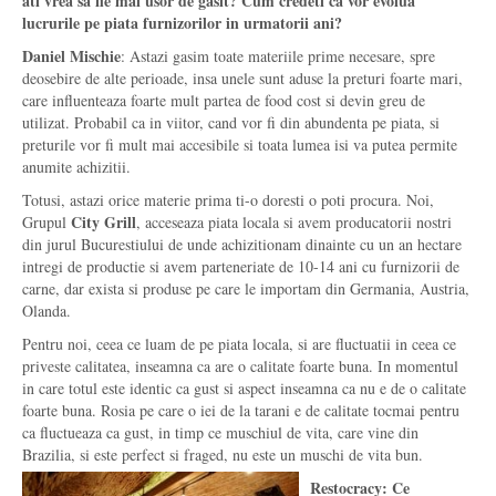
ati vrea sa fie mai usor de gasit? Cum credeti ca vor evolua
lucrurile pe piata furnizorilor in urmatorii ani?
Daniel Mischie
: Astazi gasim toate materiile prime necesare, spre
deosebire de alte perioade, insa unele sunt aduse la preturi foarte mari,
care influenteaza foarte mult partea de food cost si devin greu de
utilizat. Probabil ca in viitor, cand vor fi din abundenta pe piata, si
preturile vor fi mult mai accesibile si toata lumea isi va putea permite
anumite achizitii.
Totusi, astazi orice materie prima ti-o doresti o poti procura. Noi,
City Grill
Grupul
, acceseaza piata locala si avem producatorii nostri
din jurul Bucurestiului de unde achizitionam dinainte cu un an hectare
intregi de productie si avem parteneriate de 10-14 ani cu furnizorii de
carne, dar exista si produse pe care le importam din Germania, Austria,
Olanda.
Pentru noi, ceea ce luam de pe piata locala, si are fluctuatii in ceea ce
priveste calitatea, inseamna ca are o calitate foarte buna. In momentul
in care totul este identic ca gust si aspect inseamna ca nu e de o calitate
foarte buna. Rosia pe care o iei de la tarani e de calitate tocmai pentru
ca fluctueaza ca gust, in timp ce muschiul de vita, care vine din
Brazilia, si este perfect si fraged, nu este un muschi de vita bun.
Restocracy: Ce