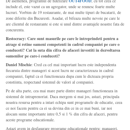
OUT4FOOD
De asemenea, programul de fidelizare
, cu tot ceea ce
include el, este vazut ca un agregator, unde se reunesc foarte multe
lucruri. Vorbim de 19 restaurante, de mai multe tipuri de bucatarii, de
zone diferite din Bucuresti. Asadar, el bifeaza multe nevoie pe care le
are clientul de restaurante si este si unul dintre avantajele noastre fata de
concurenta.
Restocracy: Care sunt masurile pe care le intreprindeti pentru a
atrage si retine oameni competenti in cadrul companiei pe care o
conduceti? Cat la suta din cifra de afaceri investiti in dezvoltarea
oamenilor pe care-i conduceti?
Daniel Mischie
: Cred ca cel mai important lucru este independenta
fiecaruia dintre manageri si acest lucru ne caracterizeaza in cadrul
companiei, faptul ca ei functioneaza dupa cum le dicteaza propria
constiinta, respectand sistemul de valori al companiei.
Pe de alta parte, cea mai mare parte dintre manageri functioneaza in
sistemul de intraprenoriat. Daca mergem si mai jos, astazi, principala
noastra resursa pentru a intari echipa sunt programele de educatie, ceea
ce noi facem pentru ca ei sa devina din ce in ce mai buni, iar noi
alocam sume importante intre 0,5 si 1 % din cifra de afaceri, pentru
aceste programe educationale.
Astazi avem in desfasurare programe educationale pentru: manageri,