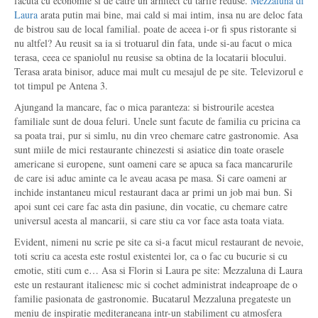
facuta cu economie si de catre un arhitect cu tarife reduse.
Mezzaluna di
Laura
arata putin mai bine, mai cald si mai intim, insa nu are deloc fata
de bistrou sau de local familial. poate de aceea i-or fi spus ristorante si
nu altfel? Au reusit sa ia si trotuarul din fata, unde si-au facut o mica
terasa, ceea ce spaniolul nu reusise sa obtina de la locatarii blocului.
Terasa arata binisor, aduce mai mult cu mesajul de pe site. Televizorul e
tot timpul pe Antena 3.
Ajungand la mancare, fac o mica paranteza: si bistrourile acestea
familiale sunt de doua feluri. Unele sunt facute de familia cu pricina ca
sa poata trai, pur si simlu, nu din vreo chemare catre gastronomie. Asa
sunt miile de mici restaurante chinezesti si asiatice din toate orasele
americane si europene, sunt oameni care se apuca sa faca mancarurile
de care isi aduc aminte ca le aveau acasa pe masa. Si care oameni ar
inchide instantaneu micul restaurant daca ar primi un job mai bun. Si
apoi sunt cei care fac asta din pasiune, din vocatie, cu chemare catre
universul acesta al mancarii, si care stiu ca vor face asta toata viata.
Evident, nimeni nu scrie pe site ca si-a facut micul restaurant de nevoie,
toti scriu ca acesta este rostul existentei lor, ca o fac cu bucurie si cu
emotie, stiti cum e… Asa si Florin si Laura pe site: Mezzaluna di Laura
este un restaurant italienesc mic si cochet administrat indeaproape de o
familie pasionata de gastronomie. Bucatarul Mezzaluna pregateste un
meniu de inspiratie mediteraneana intr-un stabiliment cu atmosfera