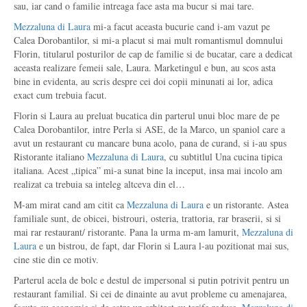
sau, iar cand o familie intreaga face asta ma bucur si mai tare.
Mezzaluna di Laura
mi-a facut aceasta bucurie cand i-am vazut pe
Calea Dorobantilor, si mi-a placut si mai mult romantismul domnului
Florin, titularul posturilor de cap de familie si de bucatar, care a dedicat
aceasta realizare femeii sale, Laura. Marketingul e bun, au scos asta
bine in evidenta, au scris despre cei doi copii minunati ai lor, adica
exact cum trebuia facut.
Florin si Laura au preluat bucatica din parterul unui bloc mare de pe
Calea Dorobantilor, intre Perla si ASE, de la Marco, un spaniol care a
avut un restaurant cu mancare buna acolo, pana de curand, si i-au spus
Ristorante italiano
Mezzaluna di Laura
, cu subtitlul Una cucina tipica
italiana. Acest „tipica” mi-a sunat bine la inceput, insa mai incolo am
realizat ca trebuia sa inteleg altceva din el…
M-am mirat cand am citit ca
Mezzaluna di Laura
e un ristorante. Astea
familiale sunt, de obicei, bistrouri, osteria, trattoria, rar braserii, si si
mai rar restaurant/ ristorante. Pana la urma m-am lamurit,
Mezzaluna di
Laura
e un bistrou, de fapt, dar Florin si Laura l-au pozitionat mai sus,
cine stie din ce motiv.
Parterul acela de bolc e destul de impersonal si putin potrivit pentru un
restaurant familial. Si cei de dinainte au avut probleme cu amenajarea,