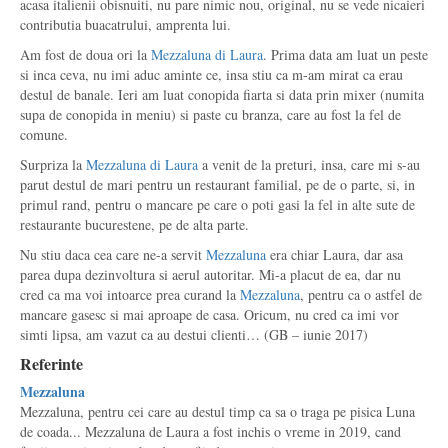
acasa italienii obisnuiti, nu pare nimic nou, original, nu se vede nicaieri
contributia buacatrului, amprenta lui.
Am fost de doua ori la
Mezzaluna di Laura
. Prima data am luat un peste
si inca ceva, nu imi aduc aminte ce, insa stiu ca m-am mirat ca erau
destul de banale. Ieri am luat conopida fiarta si data prin mixer (numita
supa de conopida in meniu) si paste cu branza, care au fost la fel de
comune.
Surpriza la
Mezzaluna di Laura
a venit de la preturi, insa, care mi s-au
parut destul de mari pentru un restaurant familial, pe de o parte, si, in
primul rand, pentru o mancare pe care o poti gasi la fel in alte sute de
restaurante bucurestene, pe de alta parte.
Nu stiu daca cea care ne-a servit
Mezzaluna
era chiar Laura, dar asa
parea dupa dezinvoltura si aerul autoritar. Mi-a placut de ea, dar nu
cred ca ma voi intoarce prea curand la
Mezzaluna
, pentru ca o astfel de
mancare gasesc si mai aproape de casa. Oricum, nu cred ca imi vor
simti lipsa, am vazut ca au destui clienti… (GB – iunie 2017)
Referinte
Mezzaluna
Mezzaluna, pentru cei care au destul timp ca sa o traga pe pisica Luna
de coada... Mezzaluna de Laura a fost inchis o vreme in 2019, cand