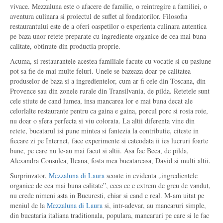
vivace. Mezzaluna este o afacere de familie, o reintregire a familiei, o
aventura culinara si proiectul de suflet al fondatorilor. Filosofia
restaurantului este de a oferi oaspetilor o experienta culinara autentica
pe baza unor retete preparate cu ingrediente organice de cea mai buna
calitate, obtinute din productia proprie.
Acuma, si restaurantele acestea familiale facute cu vocatie si cu pasiune
pot sa fie de mai multe feluri. Unele se bazeaza doar pe calitatea
produselor de baza si a ingredientelor, cum ar fi cele din Toscana, din
Provence sau din zonele rurale din Transilvania, de pilda. Retetele sunt
cele stiute de cand lumea, insa mancarea lor e mai buna decat ale
celorlalte restaurante pentru ca gaina e gaina, porcul porc si rosia roie,
nu doar o sfera perfecta si viu colorata. La altii diferenta vine din
retete, bucatarul isi pune mintea si fantezia la contributie, citeste in
fiecare zi pe Internet, face experimente si cateodata ii ies lucruri foarte
bune, pe care nu le-au mai facut si altii. Asa fac Beca, de pilda,
Alexandra Consulea, Ileana, fosta mea bucatareasa, David si multi altii.
Surprinzator,
Mezzaluna di Laura
scoate in evidenta „ingredientele
organice de cea mai buna calitate”, ceea ce e extrem de greu de vandut,
nu crede nimeni asta in Bucuresti, chiar si cand e real. M-am uitat pe
meniul de la
Mezzaluna di Laura
si, intr-adevar, au mancaruri simple,
din bucataria italiana traditionala, populara, mancaruri pe care si le fac