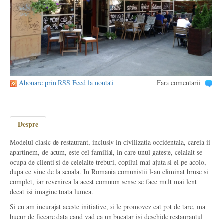
Abonare prin RSS Feed la noutati
Fara comentarii
Despre
Modelul clasic de restaurant, inclusiv in civilizatia occidentala, careia ii
apartinem, de acum, este cel familial, in care unul gateste, celalalt se
ocupa de clienti si de celelalte treburi, copilul mai ajuta si el pe acolo,
dupa ce vine de la scoala. In Romania comunistii l-au eliminat brusc si
complet, iar revenirea la acest common sense se face mult mai lent
decat isi imagine toata lumea.
Si eu am incurajat aceste initiative, si le promovez cat pot de tare, ma
bucur de fiecare data cand vad ca un bucatar isi deschide restaurantul