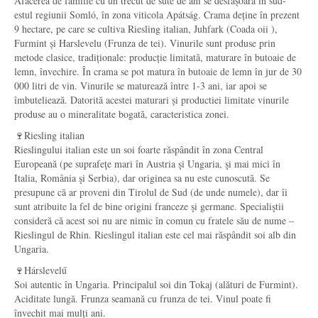
Afacerea de familie cu un trecut de sute de ani se desfășoară in sud-
estul regiunii Somló, în zona viticola Apátság. Crama deține în prezent
9 hectare, pe care se cultiva Riesling italian, Juhfark (Coada oii ),
Furmint și Harslevelu (Frunza de tei). Vinurile sunt produse prin
metode clasice, tradiționale: producție limitată, maturare în butoaie de
lemn, învechire. În crama se pot matura în butoaie de lemn în jur de 30
000 litri de vin. Vinurile se maturează între 1-3 ani, iar apoi se
îmbuteliează. Datorită acestei maturari și productiei limitate vinurile
produse au o mineralitate bogată, caracteristica zonei.
🍷Riesling italian
Rieslingului italian este un soi foarte răspândit în zona Central
Europeană (pe suprafeţe mari în Austria şi Ungaria, şi mai mici în
Italia, România şi Serbia), dar originea sa nu este cunoscută. Se
presupune că ar proveni din Tirolul de Sud (de unde numele), dar îi
sunt atribuite la fel de bine origini franceze şi germane. Specialiştii
consideră că acest soi nu are nimic în comun cu fratele său de nume –
Rieslingul de Rhin. Rieslingul italian este cel mai răspândit soi alb din
Ungaria.
🍷Hárslevelű
Soi autentic în Ungaria. Principalul soi din Tokaj (alături de Furmint).
Aciditate lungă. Frunza seamană cu frunza de tei. Vinul poate fi
învechit mai mulți ani.