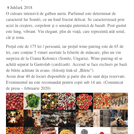
🍷Juhfark 2018
O culoare intensivă de galben auriu. Parfumul este determinat de
caracterul lui Somló, cu un fond fructat delicat. Se caracterizează prin
acizi în creștere, corpolent și o senzație puternică de bazalt. Post-gustul
este lung, vibrant. Vin elegant, plin de viață, care reprezintă atât soiul,
cât și zona.
Prețul este de 175 lei / persoană, iar prețul wine-pairing este de 65 de
lei, care conține 5 vinuri asortate la felurile de mâncare, plus un vin
surpriza de la Crama Kolonics (Somlo, Ungaria). Wine-pairing-ul se
achită separat la Gastrolab (card/cash). Accesul se face exclusiv pe bază
de bilete achitate în avans. (folosiți link-ul „Bilete”).
Avem doar 40 de locuri disponibile și parte din ele sunt deja rezervate.
Evenimentul nu este recomandat pentru copii sub 14 ani. (Comunicat
de presa – februarie 2020)