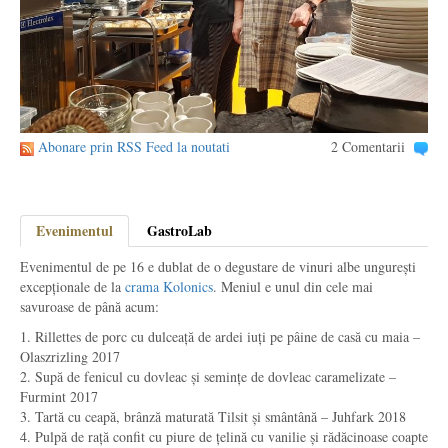
Abonare prin RSS Feed la noutati
2 Comentarii
Evenimentul
GastroLab
Evenimentul de pe 16 e dublat de o degustare de vinuri albe ungurești
excepționale de la
crama Kolonics
. Meniul e unul din cele mai
savuroase de până acum:
1. Rillettes de porc cu dulceață de ardei iuți pe pâine de casă cu maia –
Olaszrizling 2017
2. Supă de fenicul cu dovleac și semințe de dovleac caramelizate –
Furmint 2017
3. Tartă cu ceapă, brânză maturată Tilsit și smântână – Juhfark 2018
4. Pulpă de rață confit cu piure de țelină cu vanilie și rădăcinoase coapte