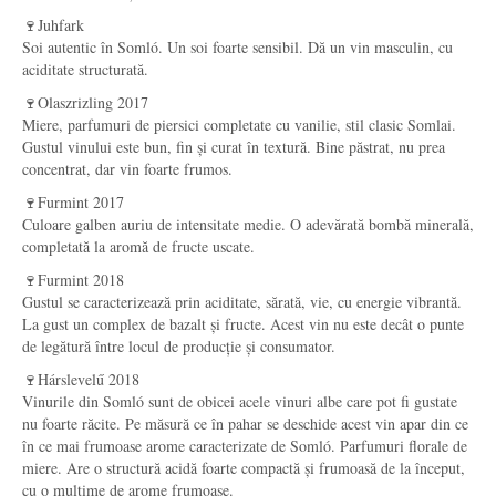
🍷Juhfark
Soi autentic în Somló. Un soi foarte sensibil. Dă un vin masculin, cu
aciditate structurată.
🍷Olaszrizling 2017
Miere, parfumuri de piersici completate cu vanilie, stil clasic Somlai.
Gustul vinului este bun, fin și curat în textură. Bine păstrat, nu prea
concentrat, dar vin foarte frumos.
🍷Furmint 2017
Culoare galben auriu de intensitate medie. O adevărată bombă minerală,
completată la aromă de fructe uscate.
🍷Furmint 2018
Gustul se caracterizează prin aciditate, sărată, vie, cu energie vibrantă.
La gust un complex de bazalt și fructe. Acest vin nu este decât o punte
de legătură între locul de producție și consumator.
🍷Hárslevelű 2018
Vinurile din Somló sunt de obicei acele vinuri albe care pot fi gustate
nu foarte răcite. Pe măsură ce în pahar se deschide acest vin apar din ce
în ce mai frumoase arome caracterizate de Somló. Parfumuri florale de
miere. Are o structură acidă foarte compactă și frumoasă de la început,
cu o mulțime de arome frumoase.