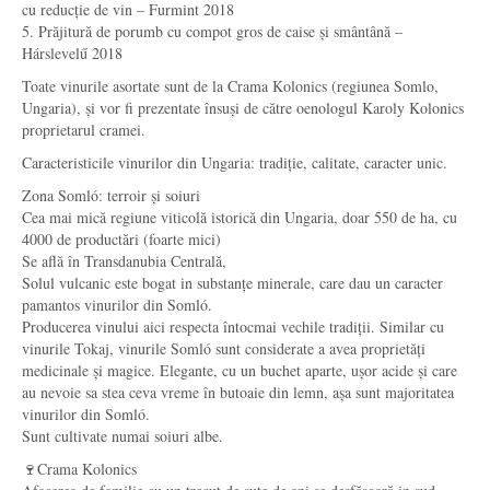
cu reducție de vin – Furmint 2018
5. Prăjitură de porumb cu compot gros de caise și smântână –
Hárslevelű 2018
Toate vinurile asortate sunt de la Crama Kolonics (regiunea Somlo,
Ungaria), și vor fi prezentate însuși de către oenologul Karoly Kolonics
proprietarul cramei.
Caracteristicile vinurilor din Ungaria: tradiție, calitate, caracter unic.
Zona Somló: terroir și soiuri
Cea mai mică regiune viticolă istorică din Ungaria, doar 550 de ha, cu
4000 de productări (foarte mici)
Se află în Transdanubia Centrală,
Solul vulcanic este bogat in substanțe minerale, care dau un caracter
pamantos vinurilor din Somló.
Producerea vinului aici respecta întocmai vechile tradiții. Similar cu
vinurile Tokaj, vinurile Somló sunt considerate a avea proprietăți
medicinale și magice. Elegante, cu un buchet aparte, ușor acide și care
au nevoie sa stea ceva vreme în butoaie din lemn, așa sunt majoritatea
vinurilor din Somló.
Sunt cultivate numai soiuri albe.
🍷Crama Kolonics