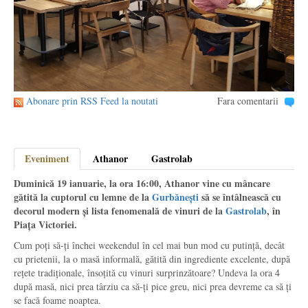
Abonare prin RSS Feed la noutati
Fara comentarii
Eveniment
Athanor
Gastrolab
Duminică 19 ianuarie, la ora 16:00, Athanor vine cu mâncare
gătită la cuptorul cu lemne de la
Gurbănești
să se întâlnească cu
decorul modern și lista fenomenală de vinuri de la
Gastrolab
, în
Piața Victoriei.
Cum poți să-ți închei weekendul în cel mai bun mod cu putință, decât
cu prietenii, la o masă informală, gătită din ingrediente excelente, după
rețete tradiționale, însoțită cu vinuri surprinzătoare? Undeva la ora 4
după masă, nici prea târziu ca să-ți pice greu, nici prea devreme ca să ți
se facă foame noaptea.