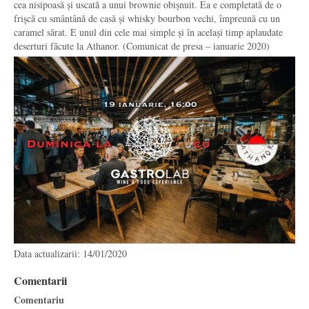
cea nisipoasă și uscată a unui brownie obișnuit. Ea e completată de o
frișcă cu smântână de casă și whisky bourbon vechi, împreună cu un
caramel sărat. E unul din cele mai simple și în același timp aplaudate
deserturi făcute la Athanor. (Comunicat de presa – ianuarie 2020)
Data actualizarii: 14/01/2020
Comentarii
Comentariu