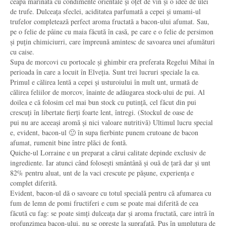
ceapă marinată cu condimente orientale și oțet de vin și o idee de ulei
de trufe. Dulceața sfeclei, aciditatea parfumată a cepei și umami-ul
trufelor completează perfect aroma fructată a bacon-ului afumat. Sau,
pe o felie de pâine cu maia făcută în casă, pe care e o felie de persimon
și puțin chimiciurri, care împreună amintesc de savoarea unei afumături
cu caise.
Supa de morcovi cu portocale și ghimbir era preferata Regelui Mihai în
perioada în care a locuit în Elveția. Sunt trei lucruri speciale la ea.
Primul e călirea lentă a cepei și usturoiului în mult unt, urmată de
călirea feliilor de morcov, înainte de adăugarea stock-ului de pui. Al
doilea e că folosim cel mai bun stock cu putință, cel făcut din pui
crescuți în libertate fierți foarte lent, întregi. (Stockul de oase de
pui nu are aceeași aromă și nici valoare nutritivă) Ultimul lucru special
e, evident, bacon-ul 🙂 în supa fierbinte punem crutoane de bacon
afumat, rumenit bine între plăci de fontă.
Quiche-ul Lorraine e un preparat a cărui calitate depinde exclusiv de
ingrediente. Iar atunci când folosești smântână și ouă de țară dar și unt
82% pentru aluat, unt de la vaci crescute pe pășune, experiența e
complet diferită.
Evident, bacon-ul dă o savoare cu totul specială pentru că afumarea cu
fum de lemn de pomi fructiferi e cum se poate mai diferită de cea
făcută cu fag: se poate simți dulceața dar și aroma fructată, care intră în
profunzimea bacon-ului, nu se oprește la suprafață. Pus în umplutura de