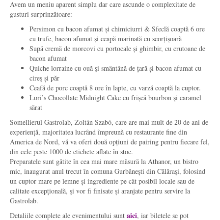
Avem un meniu aparent simplu dar care ascunde o complexitate de
gusturi surprinzătoare:
Persimon cu bacon afumat și chimiciurri & Sfeclă coaptă 6 ore
cu trufe, bacon afumat și ceapă marinată cu scorțișoară
Supă cremă de morcovi cu portocale și ghimbir, cu crutoane de
bacon afumat
Quiche lorraine cu ouă și smântână de țară și bacon afumat cu
cireș și păr
Ceafă de porc coaptă 8 ore în lapte, cu varză coaptă la cuptor.
Lori’s Chocollate Midnight Cake cu frișcă bourbon și caramel
sărat
Somellierul Gastrolab, Zoltán Szabó, care are mai mult de 20 de ani de
experiență, majoritatea lucrând împreună cu restaurante fine din
America de Nord, vă va oferi două opțiuni de pairing pentru fiecare fel,
din cele peste 1000 de etichete aflate în stoc.
Preparatele sunt gătite în cea mai mare măsură la Athanor, un bistro
mic, inaugurat anul trecut în comuna Gurbănești din Călărași, folosind
un cuptor mare pe lemne și ingrediente pe cât posibil locale sau de
calitate excepțională, și vor fi finisate și aranjate pentru servire la
Gastrolab.
aici
Detaliile complete ale evenimentului sunt
, iar biletele se pot