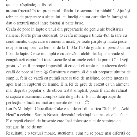
quiche, răspândește discret
aroma fructată în tot preparatul, dându-i o savoare formidabilă. Ajută și
tehnica de preparare a aluatului, cu bucăți de unt care rămân întregi și
dau o textură unică între foietaj și patte brise.
Ceafa de porc în lapte e unul din preparatele de geniu ale bucătăriei
italiene, foarte puțin cunoscut. O ceafă întreagă e ținută 48h la sare cu
condimente, după care e rumenită încet, pe toate părțile și lăsată peste
noapte în cuptorul cu lemne, de la 150 la 120 de grade, împreună cu un
litru de lapte. Ce se întâmplă e cu adevărat alchimie: laptele scade și
coagulează capturând toate sucurile și aromele cefei de porc. Când veți
gusta, vă va fi aproape imposibil să credeți că acolo nu e altceva decât
ceafă de porc și lapte 🙂 Garnitura e compusă din alt preparat uluitor de
simplu, felii de varză cu puțină sare și ulei de măsline, coapte intens și
apoi lent în cuptorul cu lemne. E la fel de greu de crezut că un aliment
mai degrabă popular și de obicei tratat simplist, poate fi atât de rafinat
și căpăta o asemenea complexitate de gusturi. E atât de aproape de
perfecțiune încât nu mai are nevoie de bacon 🙂
Lori’s Midnight Chocollate Cake e un desert din cartea “Salt, Fat, Acid,
Heat” a celebrei Samin Nosrat, devenită referință pentru orice bucătar.
E o rețetă clasică de brownie care însă folosește ulei de semințe de
struguri în loc de unt.
Rezultatul e o textură moare, suculentă, cum nu se poate mai diferită de