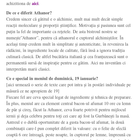
aici
achizitiona de
.
De ce e diferit Athanor?
Credem sincer că gătitul e o alchimie, mult mai mult decât simple
reacții moleculare și proporții științifice. Motivația și pasiunea sunt cel
puțin la fel de importante ca rețetele. De asta bistroul nostru se
numește”Athanor”, pentru că athanorul e cuptorul alchimiștilor. În
același timp credem mult în simplitate și autenticitate, în revenirea la
rădăcini, în ingrediente locale de calitate, fără însă a ignora tradiția
culinară clasică. De altfel bucătăria italiană și cea franțuzească sunt o
permanentă sursă de inspirație pentru ce gătim. Aici nu inventăm ci
interpretăm marii clasici.
Ce e special în meniul de duminică, 19 ianuarie?
[aici urmează o serie de texte care pot intra și în postări individuale pe
măsură ce ne apropiem de 19]
Fiecare fel are ceva special legat de ingrediente și tehnica de preparare.
În plus, meniul are ca element central bacon-ul afumat 10 ore cu lemn
de păr și cireș, făcut la Athanor, ceva foarte potrivit pentru mijlocul
iernii și deja celebru pentru toți cei care ați fost la Gurbănești la masă.
Antreul e o dublă oportunitate de a gusta bacon-ul afumat, în două
combinații care-l pun complet diferit în valoare: cu o felie de sfeclă
coaptă 6 ore întreagă, peste noapte, în cuptorul pe lemne, împreună cu