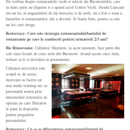
Nu vorbim despre restaurantele vechi si selecte ale Bucurestiului, care
in mare parte au disparut si a aparut acest Centru Vechi. Strada Lipscani
era un loc al magazinelor de tip mercerie si de stofe, nu a fost o zona a
barurilor si restaurantelor, dar a devenit. Si foarte bine, pentru ca este
un loc care atrage.
Restocracy: Care este strategia restaurantului/lantului de
restaurante pe care le conduceti pentru urmatorii 2/3 ani?
Ilie Risnoveanu
: Calitatea! Sheraton, in acest moment, face parte din
cele cinci locatii de cinci stele din Bucuresti. Avand aceste cinci stele,
trebuie sa le si dovedim in permanenta.
Calitatea serviciilor este
scopul si, de aceea,
incercam sa facem cat
mai multe training-uri cu
personalul nostru prin
intermediul sistemelor de
operare pe care Sheraton
le pune la dispozitie
pentru pregatirea
personalului.
Restocracy: Cu ce se diferentiaza restaurantul/lantul de