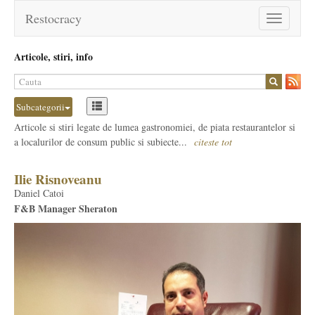
Restocracy
Toggle
navigation
Articole, stiri, info
Subcategorii
Articole si stiri legate de lumea gastronomiei, de piata restaurantelor si
a localurilor de consum public si subiecte...
citeste tot
Ilie Risnoveanu
Daniel Catoi
F&B Manager Sheraton