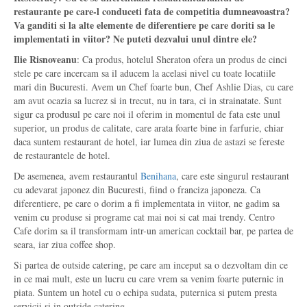
restaurante pe care-l conduceti fata de competitia dumneavoastra?
Va ganditi si la alte elemente de diferentiere pe care doriti sa le
implementati in viitor? Ne puteti dezvalui unul dintre ele?
Ilie Risnoveanu
: Ca produs, hotelul Sheraton ofera un produs de cinci
stele pe care incercam sa il aducem la acelasi nivel cu toate locatiile
mari din Bucuresti. Avem un Chef foarte bun, Chef Ashlie Dias, cu care
am avut ocazia sa lucrez si in trecut, nu in tara, ci in strainatate. Sunt
sigur ca produsul pe care noi il oferim in momentul de fata este unul
superior, un produs de calitate, care arata foarte bine in farfurie, chiar
daca suntem restaurant de hotel, iar lumea din ziua de astazi se fereste
de restaurantele de hotel.
De asemenea, avem restaurantul
Benihana
, care este singurul restaurant
cu adevarat japonez din Bucuresti, fiind o franciza japoneza. Ca
diferentiere, pe care o dorim a fi implementata in viitor, ne gadim sa
venim cu produse si programe cat mai noi si cat mai trendy. Centro
Cafe dorim sa il transformam intr-un american cocktail bar, pe partea de
seara, iar ziua coffee shop.
Si partea de outside catering, pe care am inceput sa o dezvoltam din ce
in ce mai mult, este un lucru cu care vrem sa venim foarte puternic in
piata. Suntem un hotel cu o echipa sudata, puternica si putem presta
servicii si in outside catering.