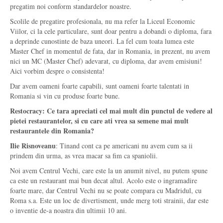
pregatim noi conform standardelor noastre.
Scolile de pregatire profesionala, nu ma refer la Liceul Economic
Viilor, ci la cele particulare, sunt doar pentru a dobandi o diploma, fara
a deprinde cunostinte de baza uneori. La fel cum toata lumea este
Master Chef in momentul de fata, dar in Romania, in prezent, nu avem
nici un MC (Master Chef) adevarat, cu diploma, dar avem emisiuni!
Aici vorbim despre o consistenta!
Dar avem oameni foarte capabili, sunt oameni foarte talentati in
Romania si vin cu produse foarte bune.
Restocracy: Ce tara apreciati cel mai mult din punctul de vedere al
pietei restaurantelor, si cu care ati vrea sa semene mai mult
restaurantele din Romania?
Ilie Risnoveanu
: Tinand cont ca pe americani nu avem cum sa ii
prindem din urma, as vrea macar sa fim ca spaniolii.
Noi avem Centrul Vechi, care este la un anumit nivel, nu putem spune
ca este un restaurant mai bun decat altul. Acolo este o ingramadire
foarte mare, dar Centrul Vechi nu se poate compara cu Madridul, cu
Roma s.a. Este un loc de divertisment, unde merg toti strainii, dar este
o inventie de-a noastra din ultimii 10 ani.