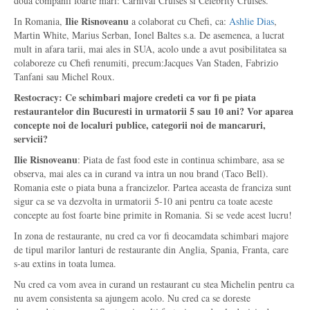
doua companii foarte mari: Carnival Cruises si Celebrity Cruises.
Ilie Risnoveanu
In Romania,
a colaborat cu Chefi, ca:
Ashlie Dias
,
Martin White, Marius Serban, Ionel Baltes s.a. De asemenea, a lucrat
mult in afara tarii, mai ales in SUA, acolo unde a avut posibilitatea sa
colaboreze cu Chefi renumiti, precum:Jacques Van Staden, Fabrizio
Tanfani sau Michel Roux.
Restocracy: Ce schimbari majore credeti ca vor fi pe piata
restaurantelor din Bucuresti in urmatorii 5 sau 10 ani? Vor aparea
concepte noi de localuri publice, categorii noi de mancaruri,
servicii?
Ilie Risnoveanu
: Piata de fast food este in continua schimbare, asa se
observa, mai ales ca in curand va intra un nou brand (Taco Bell).
Romania este o piata buna a francizelor. Partea aceasta de franciza sunt
sigur ca se va dezvolta in urmatorii 5-10 ani pentru ca toate aceste
concepte au fost foarte bine primite in Romania. Si se vede acest lucru!
In zona de restaurante, nu cred ca vor fi deocamdata schimbari majore
de tipul marilor lanturi de restaurante din Anglia, Spania, Franta, care
s-au extins in toata lumea.
Nu cred ca vom avea in curand un restaurant cu stea Michelin pentru ca
nu avem consistenta sa ajungem acolo. Nu cred ca se doreste