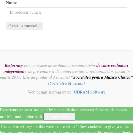
Nume
Restocracy
este un sistem de evaluare a restaurantelor
de catre evaluatori
independenti
, de prezentare si de autoprezentare a restaurantelor, lansat in
martie 2017. Este un produs al Asociatiei
"Societatea pentru Muzica Clasica"
(
Societatea Muzicala
)
Web design si programare:
UDRAM Software
Experiența pe acest site va fi îmbunătățită dacă acceptați folosirea de cookie-
uri.
Mai multe informatii
Acceptă cookies
The cookie settings on this website are set to "allow cookies" to give you the
best browsing experience possible. If you continue to use this website without