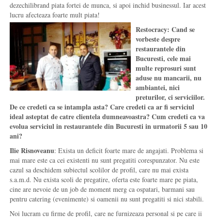
dezechilibrand piata fortei de munca, si apoi inchid businessul. Iar acest
lucru afecteaza foarte mult piata!
Restocracy: Cand se
vorbeste despre
restaurantele din
Bucuresti, cele mai
multe reprosuri sunt
aduse nu mancarii, nu
ambiantei, nici
preturilor, ci serviciilor.
De ce credeti ca se intampla asta? Care credeti ca ar fi serviciul
ideal asteptat de catre clientela dumneavoastra? Cum credeti ca va
evolua serviciul in restaurantele din Bucuresti in urmatorii 5 sau 10
ani?
Ilie Risnoveanu
: Exista un deficit foarte mare de angajati. Problema si
mai mare este ca cei existenti nu sunt pregatiti corespunzator. Nu este
cazul sa deschidem subiectul scolilor de profil, care nu mai exista
s.a.m.d. Nu exista scoli de pregatire, oferta este foarte mare pe piata,
cine are nevoie de un job de moment merg ca ospatari, barmani sau
pentru catering (evenimente) si oamenii nu sunt pregatiti si nici stabili.
Noi lucram cu firme de profil, care ne furnizeaza personal si pe care ii