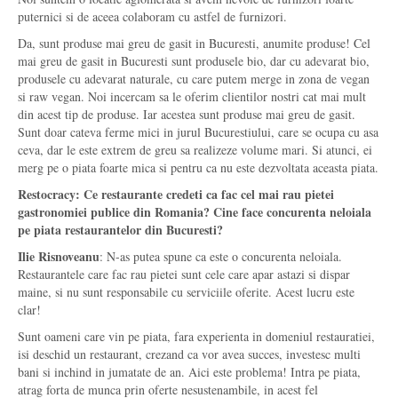
puternici si de aceea colaboram cu astfel de furnizori.
Da, sunt produse mai greu de gasit in Bucuresti, anumite produse! Cel
mai greu de gasit in Bucuresti sunt produsele bio, dar cu adevarat bio,
produsele cu adevarat naturale, cu care putem merge in zona de vegan
si raw vegan. Noi incercam sa le oferim clientilor nostri cat mai mult
din acest tip de produse. Iar acestea sunt produse mai greu de gasit.
Sunt doar cateva ferme mici in jurul Bucurestiului, care se ocupa cu asa
ceva, dar le este extrem de greu sa realizeze volume mari. Si atunci, ei
merg pe o piata foarte mica si pentru ca nu este dezvoltata aceasta piata.
Restocracy: Ce restaurante credeti ca fac cel mai rau pietei
gastronomiei publice din Romania? Cine face concurenta neloiala
pe piata restaurantelor din Bucuresti?
Ilie Risnoveanu
: N-as putea spune ca este o concurenta neloiala.
Restaurantele care fac rau pietei sunt cele care apar astazi si dispar
maine, si nu sunt responsabile cu serviciile oferite. Acest lucru este
clar!
Sunt oameni care vin pe piata, fara experienta in domeniul restauratiei,
isi deschid un restaurant, crezand ca vor avea succes, investesc multi
bani si inchind in jumatate de an. Aici este problema! Intra pe piata,
atrag forta de munca prin oferte nesustenambile, in acest fel