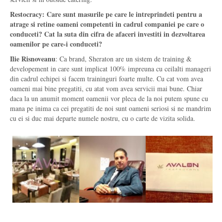
Restocracy: Care sunt masurile pe care le intreprindeti pentru a
atrage si retine oameni competenti in cadrul companiei pe care o
conduceti? Cat la suta din cifra de afaceri investiti in dezvoltarea
oamenilor pe care-i conduceti?
Ilie Risnoveanu
: Ca brand, Sheraton are un sistem de training &
developement in care sunt implicat 100% impreuna cu ceilalti manageri
din cadrul echipei si facem traininguri foarte multe. Cu cat vom avea
oameni mai bine pregatiti, cu atat vom avea servicii mai bune. Chiar
daca la un anumit moment oamenii vor pleca de la noi putem spune cu
mana pe inima ca cei pregatiti de noi sunt oameni seriosi si ne mandrim
cu ei si duc mai departe numele nostru, cu o carte de vizita solida.