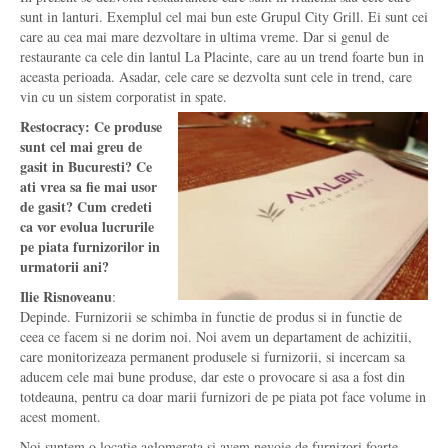
sunt in lanturi. Exemplul cel mai bun este Grupul City Grill. Ei sunt cei
care au cea mai mare dezvoltare in ultima vreme. Dar si genul de
restaurante ca cele din lantul La Placinte, care au un trend foarte bun in
aceasta perioada. Asadar, cele care se dezvolta sunt cele in trend, care
vin cu un sistem corporatist in spate.
Restocracy: Ce produse
sunt cel mai greu de
gasit in Bucuresti? Ce
ati vrea sa fie mai usor
de gasit? Cum credeti
ca vor evolua lucrurile
pe piata furnizorilor in
urmatorii ani?
Ilie Risnoveanu
:
Depinde. Furnizorii se schimba in functie de produs si in functie de
ceea ce facem si ne dorim noi. Noi avem un departament de achizitii,
care monitorizeaza permanent produsele si furnizorii, si incercam sa
aducem cele mai bune produse, dar este o provocare si asa a fost din
totdeauna, pentru ca doar marii furnizori de pe piata pot face volume in
acest moment.
Noi suntem o locatie aglomerata si avem nevoie de furnizori foarte