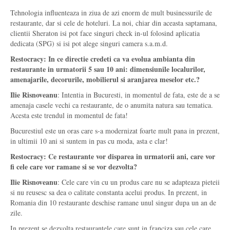
Tehnologia influenteaza in ziua de azi enorm de mult businessurile de
restaurante, dar si cele de hoteluri. La noi, chiar din aceasta saptamana,
clientii Sheraton isi pot face singuri check in-ul folosind aplicatia
dedicata (SPG) si isi pot alege singuri camera s.a.m.d.
Restocracy: In ce directie credeti ca va evolua ambianta din
restaurante in urmatorii 5 sau 10 ani: dimensiunile localurilor,
amenajarile, decorurile, mobilierul si aranjarea meselor etc.?
Ilie Risnoveanu
: Intentia in Bucuresti, in momentul de fata, este de a se
amenaja casele vechi ca restaurante, de o anumita natura sau tematica.
Acesta este trendul in momentul de fata!
Bucurestiul este un oras care s-a modernizat foarte mult pana in prezent,
in ultimii 10 ani si suntem in pas cu moda, asta e clar!
Restocracy: Ce restaurante vor disparea in urmatorii ani, care vor
fi cele care vor ramane si se vor dezvolta?
Ilie Risnoveanu
: Cele care vin cu un produs care nu se adapteaza pieteii
si nu reusesc sa dea o calitate constanta acelui produs. In prezent, in
Romania din 10 restaurante deschise ramane unul singur dupa un an de
zile.
In prezent se dezvolta restaurantele care sunt in franciza sau cele care