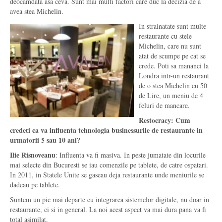
deocamdata asa ceva. Sunt mai multi factori care duc la decizia de a
avea stea Michelin.
In strainatate sunt multe
restaurante cu stele
Michelin, care nu sunt
atat de scumpe pe cat se
crede. Poti sa mananci la
Londra intr-un restaurant
de o stea Michelin cu 50
de Lire, un meniu de 4
feluri de mancare.
Restocracy: Cum
credeti ca va influenta tehnologia businessurile de restaurante in
urmatorii 5 sau 10 ani?
Ilie Risnoveanu
: Influenta va fi masiva. In peste jumatate din locurile
mai selecte din Bucuresti se iau comenzile pe tablete, de catre ospatari.
In 2011, in Statele Unite se gaseau deja restaurante unde meniurile se
dadeau pe tablete.
Suntem un pic mai departe cu integrarea sistemelor digitale, nu doar in
restaurante, ci si in general. La noi acest aspect va mai dura pana va fi
total asimilat.