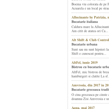
Boema viu colorata de pe 
Acuarela e un local pe stra
Allucinante by Patrizia, 
Bucatarie italiana
Caldura mare la Allucinant
Am citit de atatea ori Ca...
Alt Shift & Club Control
Bucatarie urbana
Sunt sau nu sunt hipsteri la
Shift e cunoscut pentru...
AltFel, iunie 2019
Bistrou cu bucatarie urb
AltFel, mic bistrou de break
hamburgeri si clatite La sf.
Amvrosia, din 2017 in 20
Bucatarie greceasca tradi
O cina greceasca pe cinste 
doamna Zisi Amvrosia e un 
Aqua, mai 2017