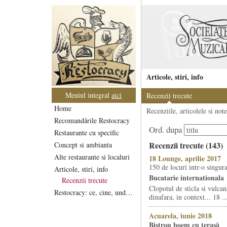
Articole, stiri, info
Meniul integral
aici
Recenzii trecute
Home
Recenziile, articolele si not
Recomandările Restocracy
Ord. dupa
Restaurante cu specific
Recenzii trecute (143)
Concept si ambianta
Alte restaurante si localuri
18 Lounge, aprilie 2017
150 de locuri intr-o singura
Articole, stiri, info
Bucatarie internationala
Recenzii trecute
Clopotul de sticla si vulca
Restocracy: ce, cine, unde...
dinafara, in context... 18 ..
Acuarela, iunie 2018
Bistrou boem cu terasă