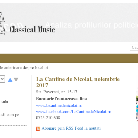
ele anterioare despre localuri
La Cantine de Nicolai, noiembrie
2017
Str. Povernei, nr. 15-17
Bucatarie frantuzeasca fina
 sala
www.lacantinedenicolai.ro
www.facebook.com/LaCantinedeNicolai.ro
nasii cam pe
0725.210.608
.
Abonare prin RSS Feed la noutati