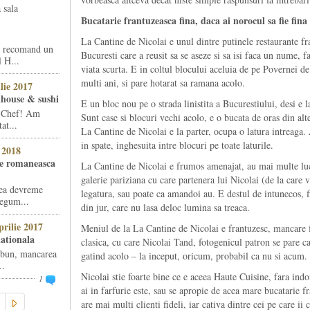
 sala
Bucatarie frantuzeasca fina, daca ai norocul sa fie fina 
La Cantine de Nicolai e unul dintre putinele restaurante fra
i recomand un
Bucuresti care a reusit sa se aseze si sa isi faca un nume, f
l H...
viata scurta. E in coltul blocului aceluia de pe Povernei d
multi ani, si pare hotarat sa ramana acolo.
lie 2017
khouse & sushi
E un bloc nou pe o strada linistita a Bucurestiului, desi e l
e Chef! Am
Sunt case si blocuri vechi acolo, e o bucata de oras din alt
at...
La Cantine de Nicolai e la parter, ocupa o latura intreaga. 
in spate, inghesuita intre blocuri pe toate laturile.
 2018
ie romaneasca
La Cantine de Nicolai e frumos amenajat, au mai multe lucr
galerie pariziana cu care partenera lui Nicolai (de la care 
rea devreme
legatura, sau poate ca amandoi au. E destul de intunecos, f
legum...
din jur, care nu lasa deloc lumina sa treaca.
rilie 2017
Meniul de la La Cantine de Nicolai e frantuzesc, mancare 
nationala
clasica, cu care Nicolai Tand, fotogenicul patron se pare ca 
 bun, mancarea
gatind acolo – la inceput, oricum, probabil ca nu si acum.
..
Nicolai stie foarte bine ce e aceea Haute Cuisine, fara indo
1
ai in farfurie este, sau se apropie de acea mare bucatarie 
are mai multi clienti fideli, iar cativa dintre cei pe care ii