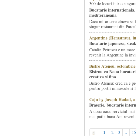
300 de locuri intr-o singura
Bucatarie internationala,
mediteraneana
Daca mi-ar cere cineva sa-
singur restaurant din Parcu
Argentine (Herastrau), iu
Bucatarie japoneza, stea
Catalin Petrescu e un mar
revenit la Argentine la invit
Bistro Ateneu, octombrie
Bistrou cu Noua bucatar
creativa si fina
Bistro Ateneu: cred ca e p
pentru portii minuscule si 
Caju by Joseph Hadad, ap
Braserie, bucatarie inter
A doua oara: serviciul mai
mai putin buna Am reveni.
1
2
3
..
15