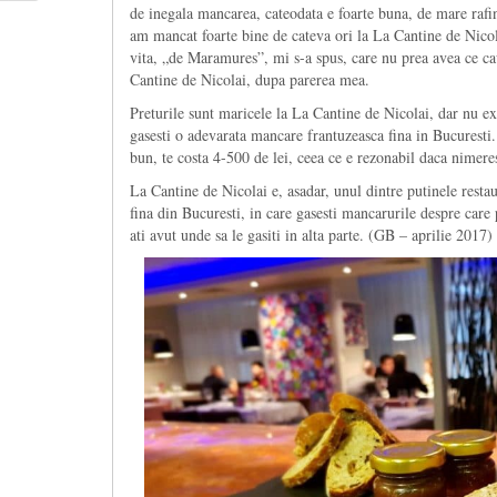
de inegala mancarea, cateodata e foarte buna, de mare rafin
am mancat foarte bine de cateva ori la La Cantine de Nicol
vita, „de Maramures”, mi s-a spus, care nu prea avea ce cau
Cantine de Nicolai, dupa parerea mea.
Preturile sunt maricele la La Cantine de Nicolai, dar nu e
gasesti o adevarata mancare frantuzeasca fina in Bucuresti.
bun, te costa 4-500 de lei, ceea ce e rezonabil daca nimeres
La Cantine de Nicolai e, asadar, unul dintre putinele resta
fina din Bucuresti, in care gasesti mancarurile despre care p
ati avut unde sa le gasiti in alta parte. (GB – aprilie 2017)