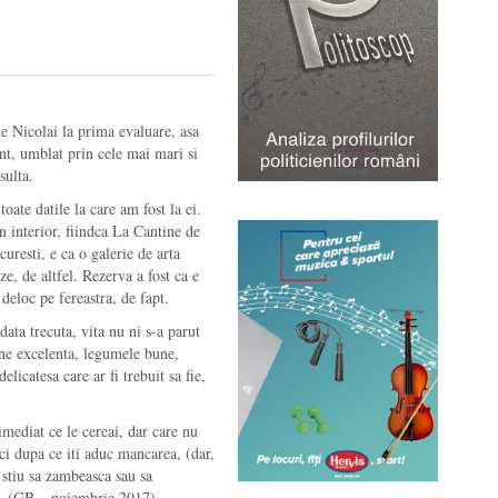
e Nicolai la prima evaluare, asa
t, umblat prin cele mai mari si
sulta.
oate datile la care am fost la ei.
n interior, fiindca La Cantine de
uresti, e ca o galerie de arta
e, de altfel. Rezerva a fost ca e
 deloc pe fereastra, de fapt.
data trecuta, vita nu ni s-a parut
ine excelenta, legumele bune,
licatesa care ar fi trebuit sa fie,
 imediat ce le cereai, dar care nu
ci dupa ce iti aduc mancarea, (dar,
 stiu sa zambeasca sau sa
ri. (GB – noiembrie 2017)