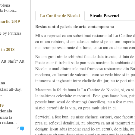
Polona
da Polon...
La Cantine de Nicolai
Strada Povernei
martie 2019
Restaurantul galerie de arta contemporana
e by Patrizia
Mi s-a reprosat ca am subestimat restaurantul La Cantine d
ca m-am reintors, si am adus cu mine si pe un om importan
mai scumpe restaurante din lume, ca sa am cu cine ma con
 in 2018
Nu am gasit nimic schimbat fata de data trecuta, si fata de t
 Alt Shift? Alt
Poate ca ar fi trebuit sa le pun nota maxima la ambianta di
Nicolai e unul dintre cele mai frumoasa restaurante din Buc
moderna, cu lucrari de valoare – cum se vede bine si in poz
intunecos si inghesuit intre cladirile din jur, nu te poti uita
ana
fast all-day,
Mancarea la fel de buna la La Cantine de Nicolai, si, ca si 
..
la inaltimea celorlalte mancaruri. Foie gras foarte bun, pa
pestele bun; sosul de zbarciogi (morilles), nu a fost marea de
19
si nici cartofii de la vita, cu prea mult ulei in ei.
tionala
Serviciul a fost bun, cu niste chelneri saritori, care faceau
acasa la
restaur...
prea au reflexul detaliului, nu observa ca nu ai tacamuri ni
2
desigur, le-au adus imediat cand le-am cerut), de pilda, nu
vorbeasca altceva decat niste simple raspunsuri la intreba