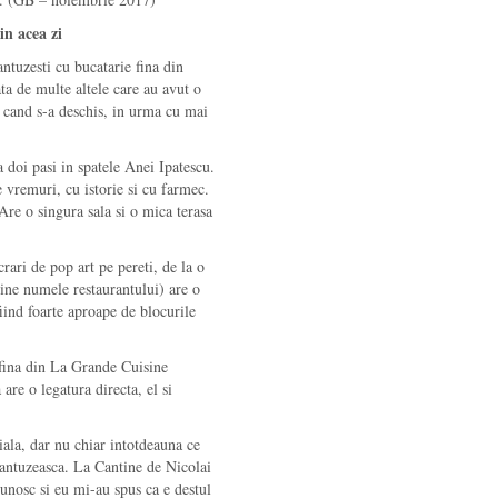
in acea zi
ntuzesti cu bucatarie fina din
ata de multe altele care au avut o
e cand s-a deschis, in urma cu mai
a doi pasi in spatele Anei Ipatescu.
e vremuri, cu istorie si cu farmec.
Are o singura sala si o mica terasa
ari de pop art pe pereti, de la o
vine numele restaurantului) are o
iind foarte aproape de blocurile
fina din La Grande Cuisine
are o legatura directa, el si
iala, dar nu chiar intotdeauna ce
frantuzeasca. La Cantine de Nicolai
 cunosc si eu mi-au spus ca e destul