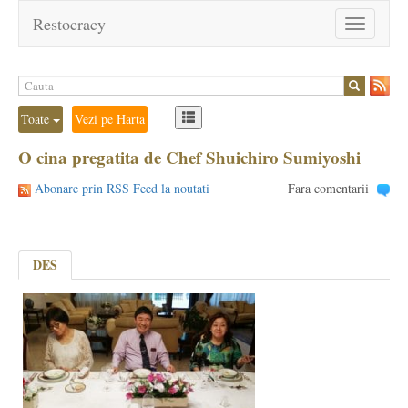
Restocracy
Toggle
navigation
Toate
Vezi pe Harta
O cina pregatita de Chef Shuichiro Sumiyoshi
Abonare prin RSS Feed la noutati
Fara comentarii
DES