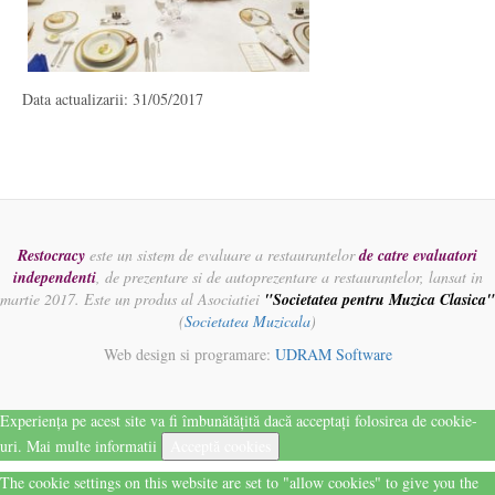
Data actualizarii: 31/05/2017
Restocracy
este un sistem de evaluare a restaurantelor
de catre evaluatori
independenti
, de prezentare si de autoprezentare a restaurantelor, lansat in
martie 2017. Este un produs al Asociatiei
"Societatea pentru Muzica Clasica"
(
Societatea Muzicala
)
Web design si programare:
UDRAM Software
Experiența pe acest site va fi îmbunătățită dacă acceptați folosirea de cookie-
uri.
Mai multe informatii
Acceptă cookies
The cookie settings on this website are set to "allow cookies" to give you the