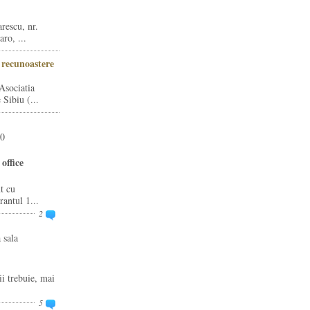
rescu, nr.
ro, ...
i recunoastere
Asociatia
Sibiu (...
20
office
t cu
rantul 1...
2
 sala
ii trebuie, mai
5