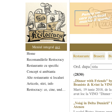
Meniul integral
aici
Home
Restaurante
Braserii
Bi
Recomandările Restocracy
Restaurante cu specific
Ord. dupa
Concept si ambianta
(2830)
Alte restaurante si localuri
„Dinner with Friends” by
Articole, stiri, info
Braniste & Kvint la VIN
Restocracy: ce, cine, unde...
Marti, 19 iunie 2018, de la
avut loc la VINO "Dinner w
„Voiaj în Delta Dunării” 
Ateneu
Localul Bistro Ateneu anun