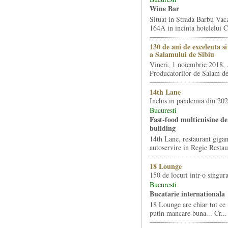
Wine Bar
Situat in Strada Barbu Vaca
164A in incinta hotelelui Ca
130 de ani de excelenta s
a Salamului de Sibiu
Vineri, 1 noiembrie 2018, 
Producatorilor de Salam de 
14th Lane
Inchis in pandemia din 20
Bucuresti
Fast-food multicuisine de 
building
14th Lane, restaurant gigan
autoservire in Regie Restau
18 Lounge
150 de locuri intr-o singura
Bucuresti
Bucatarie internationala
18 Lounge are chiar tot ce 
putin mancare buna... Cr...