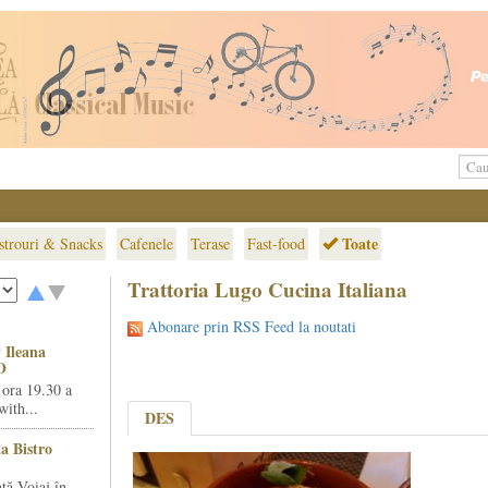
Toate
strouri & Snacks
Cafenele
Terase
Fast-food
Trattoria Lugo Cucina Italiana
Abonare prin RSS Feed la noutati
 Ileana
O
 ora 19.30 a
ith...
DES
la Bistro
ță Voiaj în