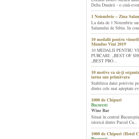
Delta Dunării - o cină-even
1 Noiembrie – Ziua Salam
La data de 1 Noiembrie sa
Salamului de Sibiu. In condi
10 medalii pentru vinuril
Mundus Vini 2019
10 MEDALII PENTRU V
PURCARI: „BEST OF SH
„BEST PRO...
10 motive ca să-ți organi
iarna sau primăvara
Stabilirea datei potrivite p
dintre cele mai așteptate ev
1000 de Chipuri
Bucuresti
Wine Bar
Situat în centrul Bucureştiu
istorică dintre Parcul Ca...
1000 de Chipuri (Hotel C
Bucuresti