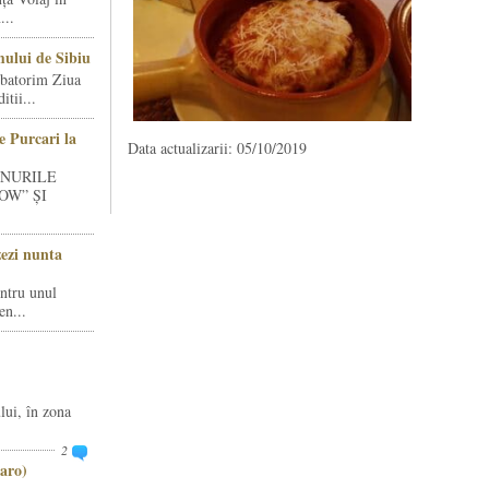
...
ului de Sibiu
rbatorim Ziua
tii...
e Purcari la
Data actualizarii: 05/10/2019
INURILE
OW” ȘI
zezi nunta
entru unul
en...
lui, în zona
2
aro)