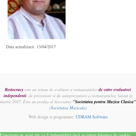
Data actualizarii: 13/04/2017
Restocracy
este un sistem de evaluare a restaurantelor
de catre evaluatori
independenti
, de prezentare si de autoprezentare a restaurantelor, lansat in
martie 2017. Este un produs al Asociatiei
"Societatea pentru Muzica Clasica"
(
Societatea Muzicala
)
Web design si programare:
UDRAM Software
Experiența pe acest site va fi îmbunătățită dacă acceptați folosirea de cookie-