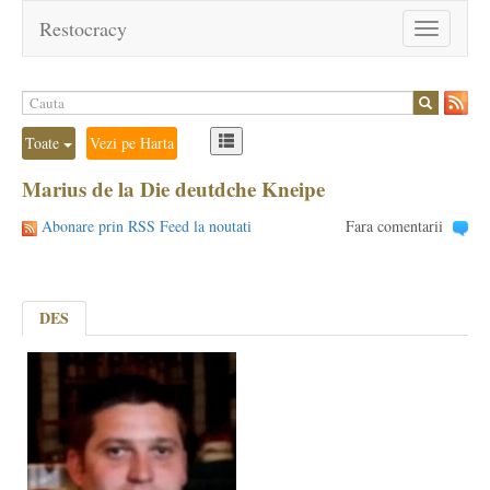
Restocracy
Toggle
navigation
Toate
Vezi pe Harta
Marius de la Die deutdche Kneipe
Abonare prin RSS Feed la noutati
Fara comentarii
DES