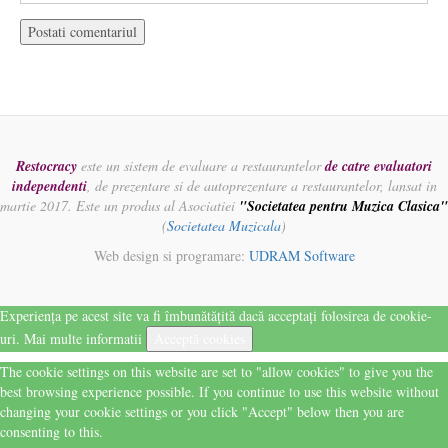
Restocracy
este un sistem de evaluare a restaurantelor
de catre evaluatori
independenti
, de prezentare si de autoprezentare a restaurantelor, lansat in
martie 2017. Este un produs al Asociatiei
"Societatea pentru Muzica Clasica"
(
Societatea Muzicala
)
Web design si programare:
UDRAM Software
Experiența pe acest site va fi îmbunătățită dacă acceptați folosirea de cookie-
uri.
Mai multe informatii
Acceptă cookies
The cookie settings on this website are set to "allow cookies" to give you the
best browsing experience possible. If you continue to use this website without
changing your cookie settings or you click "Accept" below then you are
consenting to this.