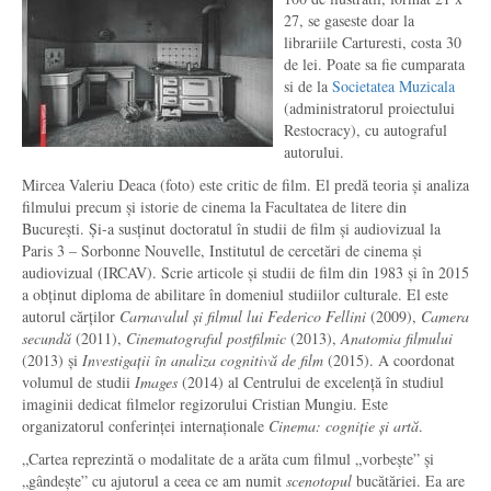
27, se gaseste doar la
librariile Carturesti, costa 30
de lei. Poate sa fie cumparata
si de la
Societatea Muzicala
(administratorul proiectului
Restocracy), cu autograful
autorului.
Mircea Valeriu Deaca (foto) este critic de film. El predă teoria și analiza
filmului precum și istorie de cinema la Facultatea de litere din
București. Și-a susținut doctoratul în studii de film și audiovizual la
Paris 3 – Sorbonne Nouvelle, Institutul de cercetări de cinema și
audiovizual (IRCAV). Scrie articole și studii de film din 1983 și în 2015
a obținut diploma de abilitare în domeniul studiilor culturale. El este
autorul cărților
Carnavalul și filmul lui Federico Fellini
(2009),
Camera
secundă
(2011),
Cinematograful postfilmic
(2013),
Anatomia filmului
(2013) și
Investigații în analiza cognitivă de film
(2015). A coordonat
volumul de studii
Images
(2014) al Centrului de excelență în studiul
imaginii dedicat filmelor regizorului Cristian Mungiu. Este
organizatorul conferinței internaționale
Cinema: cogniție și artă
.
„Cartea reprezintă o modalitate de a arăta cum filmul „vorbește” și
„gândește” cu ajutorul a ceea ce am numit
scenotopul
bucătăriei. Ea are