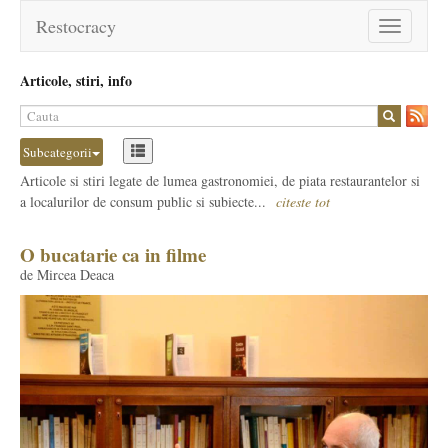
Restocracy
Toggle
navigation
Articole, stiri, info
Subcategorii
Articole si stiri legate de lumea gastronomiei, de piata restaurantelor si
a localurilor de consum public si subiecte...
citeste tot
O bucatarie ca in filme
de Mircea Deaca