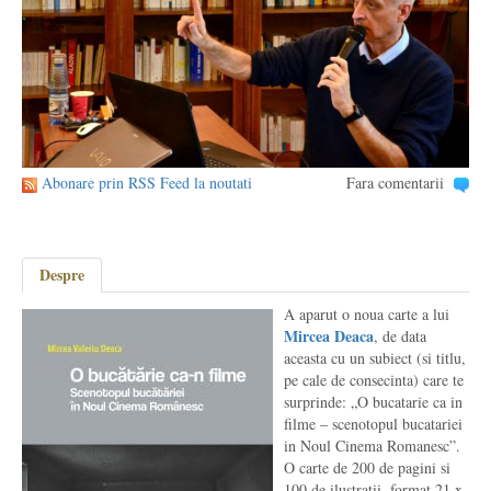
Abonare prin RSS Feed la noutati
Fara comentarii
Despre
A aparut o noua carte a lui
Mircea Deaca
, de data
aceasta cu un subiect (si titlu,
pe cale de consecinta) care te
surprinde: „O bucatarie ca in
filme – scenotopul bucatariei
in Noul Cinema Romanesc”.
O carte de 200 de pagini si
100 de ilustratii, format 21 x