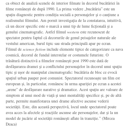
ca obiect de analiză scenele de interior filmate în decorul bucătăriei în
filme românești de după 1990. La prima vedere „bucătăria” este un
spațiu diagnostic pentru condiția socială a personajelor și o cauțiune a
realismului filmului. Am pornit investigația de la constatarea, intuitivă,
că un decor specific este o marcă a unui tip de lume ficțională și a
genului cinematografic. Astfel filmul
western
este recunoscut de
spectator pentru faptul că decorurile de genul peisajelor naturale ale
vestului american, barul tipic sau strada principală apar pe ecran.
Filmul de
science fiction
include elemente tipice de categorizare ca nava
cosmică, decorul de fundal interstelar or costumele futuriste. O
trăsătură distinctivă a filmelor românești post 1990 este dată de
desfășurarea dramei și a conflictului personajelor în decorul unui spațiu
tipic și ușor de manipulat cinematografic: bucătăria de bloc ce evocă
spațiul urban pauper post comunist. Spectatorul recunoaște un film est
european și, în particular, românesc în urma apariției pe ecran a acestei
„arene” de desfășurare narative și dramatice. Acest spațiu are valoare de
simptom al unui mod de viață și unei mentalități specifice și, pe de altă
parte, permite manifestarea unei drame afective ascunse vederii
societății. Este, din această perspectivă, locul unde spectatorul poate
avea acces la afectele și reacțiile ascunse ale personajelor, dar și la un
model de jucărie al societății românești aflate în tranziție.” (Mircea
Deaca)