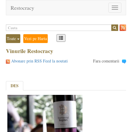
Restocracy
Toggle
navigation
Toate
Vezi pe Harta
Vinurile Restocracy
Abonare prin RSS Feed la noutati
Fara comentarii
DES