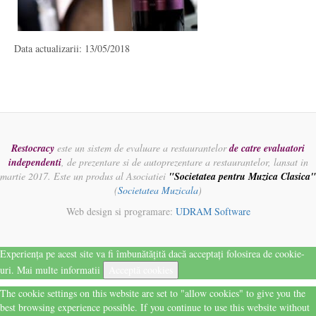
Data actualizarii: 13/05/2018
Restocracy
este un sistem de evaluare a restaurantelor
de catre evaluatori
independenti
, de prezentare si de autoprezentare a restaurantelor, lansat in
martie 2017. Este un produs al Asociatiei
"Societatea pentru Muzica Clasica"
(
Societatea Muzicala
)
Web design si programare:
UDRAM Software
Experiența pe acest site va fi îmbunătățită dacă acceptați folosirea de cookie-
uri.
Mai multe informatii
Acceptă cookies
The cookie settings on this website are set to "allow cookies" to give you the
best browsing experience possible. If you continue to use this website without