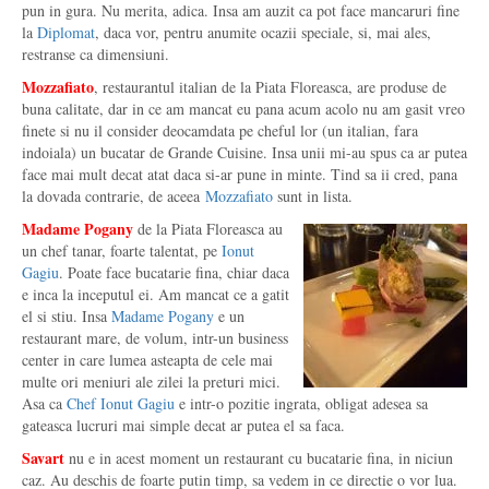
pun in gura. Nu merita, adica. Insa am auzit ca pot face mancaruri fine
la
Diplomat
, daca vor, pentru anumite ocazii speciale, si, mai ales,
restranse ca dimensiuni.
Mozzafiato
, restaurantul italian de la Piata Floreasca, are produse de
buna calitate, dar in ce am mancat eu pana acum acolo nu am gasit vreo
finete si nu il consider deocamdata pe cheful lor (un italian, fara
indoiala) un bucatar de Grande Cuisine. Insa unii mi-au spus ca ar putea
face mai mult decat atat daca si-ar pune in minte. Tind sa ii cred, pana
la dovada contrarie, de aceea
Mozzafiato
sunt in lista.
Madame Pogany
de la Piata Floreasca au
un chef tanar, foarte talentat, pe
Ionut
Gagiu
. Poate face bucatarie fina, chiar daca
e inca la inceputul ei. Am mancat ce a gatit
el si stiu. Insa
Madame Pogany
e un
restaurant mare, de volum, intr-un business
center in care lumea asteapta de cele mai
multe ori meniuri ale zilei la preturi mici.
Asa ca
Chef Ionut Gagiu
e intr-o pozitie ingrata, obligat adesea sa
gateasca lucruri mai simple decat ar putea el sa faca.
Savart
nu e in acest moment un restaurant cu bucatarie fina, in niciun
caz. Au deschis de foarte putin timp, sa vedem in ce directie o vor lua.