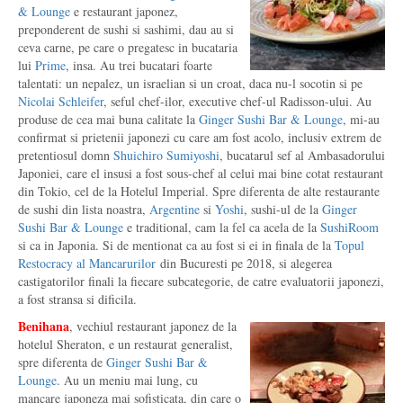
& Lounge
e restaurant japonez,
preponderent de sushi si sashimi, dau au si
ceva carne, pe care o pregatesc in bucataria
lui
Prime
, insa. Au trei bucatari foarte
talentati: un nepalez, un israelian si un croat, daca nu-l socotin si pe
Nicolai Schleifer
, seful chef-ilor, executive chef-ul Radisson-ului. Au
produse de cea mai buna calitate la
Ginger Sushi Bar & Lounge
, mi-au
confirmat si prietenii japonezi cu care am fost acolo, inclusiv extrem de
pretentiosul domn
Shuichiro Sumiyoshi
, bucatarul sef al Ambasadorului
Japoniei, care el insusi a fost sous-chef al celui mai bine cotat restaurant
din Tokio, cel de la Hotelul Imperial. Spre diferenta de alte restaurante
de sushi din lista noastra,
Argentine
si
Yoshi
, sushi-ul de la
Ginger
Sushi Bar & Lounge
e traditional, cam la fel ca acela de la
SushiRoom
si ca in Japonia. Si de mentionat ca au fost si ei in finala de la
Topul
Restocracy al Mancarurilor
din Bucuresti pe 2018, si alegerea
castigatorilor finali la fiecare subcategorie, de catre evaluatorii japonezi,
a fost stransa si dificila.
Benihana
, vechiul restaurant japonez de la
hotelul Sheraton, e un restaurat generalist,
spre diferenta de
Ginger Sushi Bar &
Lounge
. Au un meniu mai lung, cu
mancare japoneza mai sofisticata, din care o