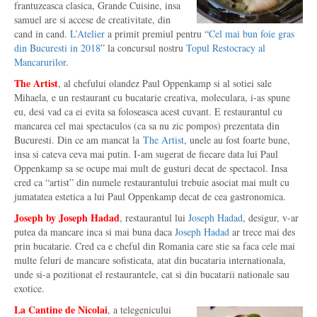
frantuzeasca clasica, Grande Cuisine, insa
samuel are si accese de creativitate, din
cand in cand.
L’Atelier
a primit premiul pentru “
Cel mai bun foie gras
din Bucuresti in 2018
” la concursul nostru
Topul Restocracy al
Mancarurilor
.
The Artist
, al chefului olandez Paul Oppenkamp si al sotiei sale
Mihaela, e un restaurant cu bucatarie creativa, moleculara, i-as spune
eu, desi vad ca ei evita sa foloseasca acest cuvant. E restaurantul cu
mancarea cel mai spectaculos (ca sa nu zic pompos) prezentata din
Bucuresti. Din ce am mancat la
The Artist
, unele au fost foarte bune,
insa si cateva ceva mai putin. I-am sugerat de fiecare data lui Paul
Oppenkamp sa se ocupe mai mult de gusturi decat de spectacol. Insa
cred ca “artist” din numele restaurantului trebuie asociat mai mult cu
jumatatea estetica a lui Paul Oppenkamp decat de cea gastronomica.
Joseph by Joseph Hadad
, restaurantul lui
Joseph Hadad
, desigur, v-ar
putea da mancare inca si mai buna daca
Joseph Hadad
ar trece mai des
prin bucatarie. Cred ca e cheful din Romania care stie sa faca cele mai
multe feluri de mancare sofisticata, atat din bucataria internationala,
unde si-a pozitionat el restaurantele, cat si din bucatarii nationale sau
exotice.
La Cantine de Nicolai
, a telegenicului