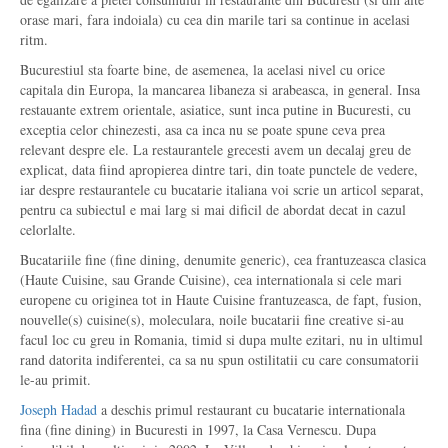
orase mari, fara indoiala) cu cea din marile tari sa continue in acelasi
ritm.
Bucurestiul sta foarte bine, de asemenea, la acelasi nivel cu orice
capitala din Europa, la mancarea libaneza si arabeasca, in general. Insa
restauante extrem orientale, asiatice, sunt inca putine in Bucuresti, cu
exceptia celor chinezesti, asa ca inca nu se poate spune ceva prea
relevant despre ele. La restaurantele grecesti avem un decalaj greu de
explicat, data fiind apropierea dintre tari, din toate punctele de vedere,
iar despre restaurantele cu bucatarie italiana voi scrie un articol separat,
pentru ca subiectul e mai larg si mai dificil de abordat decat in cazul
celorlalte.
Bucatariile fine (fine dining, denumite generic), cea frantuzeasca clasica
(Haute Cuisine, sau Grande Cuisine), cea internationala si cele mari
europene cu originea tot in Haute Cuisine frantuzeasca, de fapt, fusion,
nouvelle(s) cuisine(s), moleculara, noile bucatarii fine creative si-au
facul loc cu greu in Romania, timid si dupa multe ezitari, nu in ultimul
rand datorita indiferentei, ca sa nu spun ostilitatii cu care consumatorii
le-au primit.
Joseph Hadad
a deschis primul restaurant cu bucatarie internationala
fina (fine dining) in Bucuresti in 1997, la Casa Vernescu. Dupa