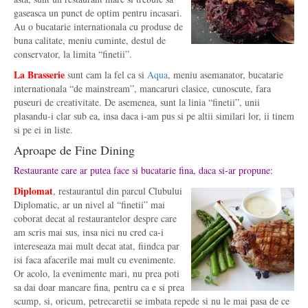
gaseasca un punct de optim pentru incasari.
Au o bucatarie internationala cu produse de
buna calitate, meniu cuminte, destul de
conservator, la limita “finetii”.
La Brasserie
sunt cam la fel ca si
Aqua
, meniu asemanator, bucatarie
internationala “de mainstream”, mancaruri clasice, cunoscute, fara
puseuri de creativitate. De asemenea, sunt la linia “finetii”, unii
plasandu-i clar sub ea, insa daca i-am pus si pe altii similari lor, ii tinem
si pe ei in liste.
Aproape de Fine Dining
Restaurante care ar putea face si bucatarie fina, daca si-ar propune:
Diplomat
, restaurantul din parcul Clubului
Diplomatic, ar un nivel al “finetii” mai
coborat decat al restaurantelor despre care
am scris mai sus, insa nici nu cred ca-i
intereseaza mai mult decat atat, fiindca par
isi faca afacerile mai mult cu evenimente.
Or acolo, la evenimente mari, nu prea poti
sa dai doar mancare fina, pentru ca e si prea
scump, si, oricum, petrecaretii se imbata repede si nu le mai pasa de ce