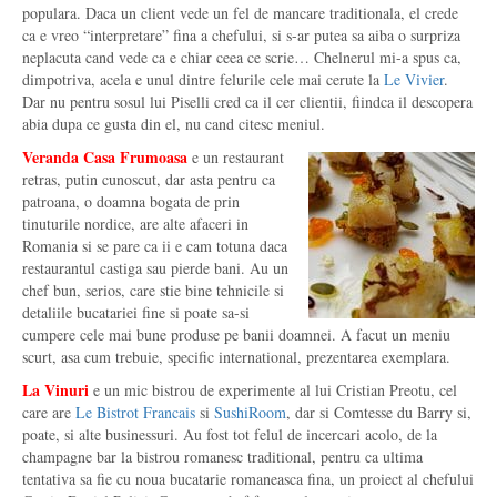
populara. Daca un client vede un fel de mancare traditionala, el crede
ca e vreo “interpretare” fina a chefului, si s-ar putea sa aiba o surpriza
neplacuta cand vede ca e chiar ceea ce scrie… Chelnerul mi-a spus ca,
dimpotriva, acela e unul dintre felurile cele mai cerute la
Le Vivier
.
Dar nu pentru sosul lui Piselli cred ca il cer clientii, fiindca il descopera
abia dupa ce gusta din el, nu cand citesc meniul.
Veranda Casa Frumoasa
e un restaurant
retras, putin cunoscut, dar asta pentru ca
patroana, o doamna bogata de prin
tinuturile nordice, are alte afaceri in
Romania si se pare ca ii e cam totuna daca
restaurantul castiga sau pierde bani. Au un
chef bun, serios, care stie bine tehnicile si
detaliile bucatariei fine si poate sa-si
cumpere cele mai bune produse pe banii doamnei. A facut un meniu
scurt, asa cum trebuie, specific international, prezentarea exemplara.
La Vinuri
e un mic bistrou de experimente al lui Cristian Preotu, cel
care are
Le Bistrot Francais
si
SushiRoom
, dar si Comtesse du Barry si,
poate, si alte businessuri. Au fost tot felul de incercari acolo, de la
champagne bar la bistrou romanesc traditional, pentru ca ultima
tentativa sa fie cu noua bucatarie romaneasca fina, un proiect al chefului