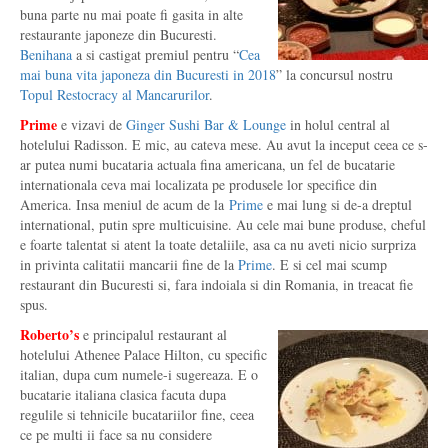
buna parte nu mai poate fi gasita in alte
restaurante japoneze din Bucuresti.
Benihana
a si castigat premiul pentru “
Cea
mai buna vita japoneza din Bucuresti in 2018
” la concursul nostru
Topul Restocracy al Mancarurilor
.
Prime
e vizavi de
Ginger Sushi Bar & Lounge
in holul central al
hotelului Radisson. E mic, au cateva mese. Au avut la inceput ceea ce s-
ar putea numi bucataria actuala fina americana, un fel de bucatarie
internationala ceva mai localizata pe produsele lor specifice din
America. Insa meniul de acum de la
Prime
e mai lung si de-a dreptul
international, putin spre multicuisine. Au cele mai bune produse, cheful
e foarte talentat si atent la toate detaliile, asa ca nu aveti nicio surpriza
in privinta calitatii mancarii fine de la
Prime
. E si cel mai scump
restaurant din Bucuresti si, fara indoiala si din Romania, in treacat fie
spus.
Roberto’s
e principalul restaurant al
hotelului Athenee Palace Hilton, cu specific
italian, dupa cum numele-i sugereaza. E o
bucatarie italiana clasica facuta dupa
regulile si tehnicile bucatariilor fine, ceea
ce pe multi ii face sa nu considere