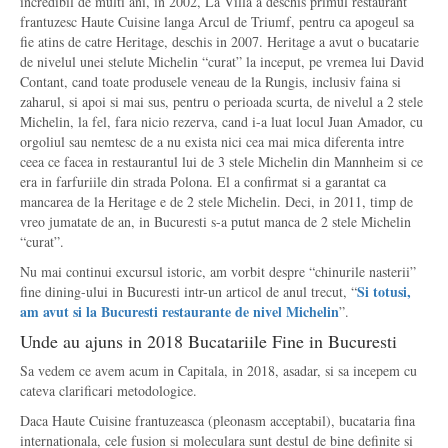
incredibil de multi ani, in 2002, La Villa a deschis primul restaurant
frantuzesc Haute Cuisine langa Arcul de Triumf, pentru ca apogeul sa
fie atins de catre Heritage, deschis in 2007. Heritage a avut o bucatarie
de nivelul unei stelute Michelin “curat” la inceput, pe vremea lui David
Contant, cand toate produsele veneau de la Rungis, inclusiv faina si
zaharul, si apoi si mai sus, pentru o perioada scurta, de nivelul a 2 stele
Michelin, la fel, fara nicio rezerva, cand i-a luat locul Juan Amador, cu
orgoliul sau nemtesc de a nu exista nici cea mai mica diferenta intre
ceea ce facea in restaurantul lui de 3 stele Michelin din Mannheim si ce
era in farfuriile din strada Polona. El a confirmat si a garantat ca
mancarea de la Heritage e de 2 stele Michelin. Deci, in 2011, timp de
vreo jumatate de an, in Bucuresti s-a putut manca de 2 stele Michelin
“curat”.
Nu mai continui excursul istoric, am vorbit despre “chinurile nasterii”
Si totusi,
fine dining-ului in Bucuresti intr-un articol de anul trecut, “
am avut si la Bucuresti restaurante de nivel Michelin
”.
Unde au ajuns in 2018 Bucatariile Fine in Bucuresti
Sa vedem ce avem acum in Capitala, in 2018, asadar, si sa incepem cu
cateva clarificari metodologice.
Daca Haute Cuisine frantuzeasca (pleonasm acceptabil), bucataria fina
internationala, cele fusion si moleculara sunt destul de bine definite si