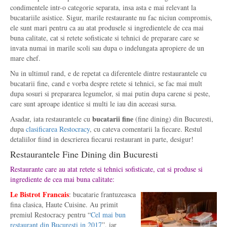
condimentele intr-o categorie separata, insa asta e mai relevant la
bucatariile asistice. Sigur, marile restaurante nu fac niciun compromis,
ele sunt mari pentru ca au atat produsele si ingredientele de cea mai
buna calitate, cat si retete sofisticate si tehnici de preparare care se
invata numai in marile scoli sau dupa o indelungata apropiere de un
mare chef.
Nu in ultimul rand, e de repetat ca diferentele dintre restaurantele cu
bucatarii fine, cand e vorba despre retete si tehnici, se fac mai mult
dupa sosuri si prepararea legumelor, si mai putin dupa carene si peste,
care sunt aproape identice si multi le iau din aceeasi sursa.
bucatarii fine
Asadar, iata restaurantele cu
(fine dining) din Bucuresti,
dupa
clasificarea Restocracy
, cu cateva comentarii la fiecare. Restul
detaliilor fiind in descrierea fiecarui restaurant in parte, desigur!
Restaurantele Fine Dining din Bucuresti
Restaurante care au atat retete si tehnici sofisticate, cat si produse si
ingrediente de cea mai buna calitate:
Le Bistrot Francais
: bucatarie frantuzeasca
fina clasica, Haute Cuisine. Au primit
premiul Restocracy pentru “
Cel mai bun
restaurant din Bucuresti in 2017
”, iar