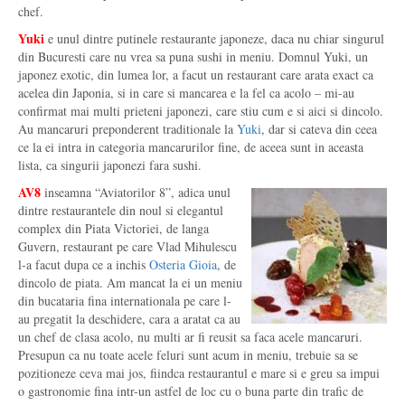
chef.
Yuki
e unul dintre putinele restaurante japoneze, daca nu chiar singurul
din Bucuresti care nu vrea sa puna sushi in meniu. Domnul Yuki, un
japonez exotic, din lumea lor, a facut un restaurant care arata exact ca
acelea din Japonia, si in care si mancarea e la fel ca acolo – mi-au
confirmat mai multi prieteni japonezi, care stiu cum e si aici si dincolo.
Au mancaruri preponderent traditionale la
Yuki
, dar si cateva din ceea
ce la ei intra in categoria mancarurilor fine, de aceea sunt in aceasta
lista, ca singurii japonezi fara sushi.
AV8
inseamna “Aviatorilor 8”, adica unul
dintre restaurantele din noul si elegantul
complex din Piata Victoriei, de langa
Guvern, restaurant pe care Vlad Mihulescu
l-a facut dupa ce a inchis
Osteria Gioia
, de
dincolo de piata. Am mancat la ei un meniu
din bucataria fina internationala pe care l-
au pregatit la deschidere, cara a aratat ca au
un chef de clasa acolo, nu multi ar fi reusit sa faca acele mancaruri.
Presupun ca nu toate acele feluri sunt acum in meniu, trebuie sa se
pozitioneze ceva mai jos, fiindca restaurantul e mare si e greu sa impui
o gastronomie fina intr-un astfel de loc cu o buna parte din trafic de