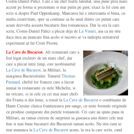
Costin-Daniel Palici. Care e un chef foarte talentat, insa pune prea mare
accent pe forma si prezentare si mai putin pe gust, exact la fel cum am
scris si despre Paul Oppenkamp. Mancarea lui e interesanta si buna, cu
multa creativitate, sper sa continue sa fie unul dintre cei putini care
acum dezvolta aceasta bucatarie fina romaneasca. Dar la ora la care
scriu, Costin-Daniel Palici a plecat deja de
La Vinuri
, asa ca nu stiu
daca inca au mancare fina acolo si incotro se va indrepta urmatorul
experiment al lui Cristi Preotu.
La Cave de Bucarest
. Alt restaurant care a
fost legat exclusiv de un mare chef, dar
care a plecat intre timp, este neobisnuitul
La Cave de Bucarest
, in Militari, la
marginea Bucurestiului. Tanarul
Thomas
Parnaud
, cheful lor francez care a lucrat
numai in restaurante cu stele Michelin, si
nu oricare, ci in cele cu cei mai mari chefs
din Franta si din lume, a reusit la
La Cave de Bucarest
o combinatie de
Haute Cuisine clasica frantuzeasca pur-sange, cu niste formule originale
cu produse cumparate din pietele romanesti. Cei care au ajuns pana in
Militari, au ramas extrem de surprinsi sa gaseasca una dintre cele mai
fine si mai bune bucatarii din Bucuresti taman acolo. Nu stiu cum se
mai mananca la
La Cave de Bucarest
acum, la ora la care scriu, cand