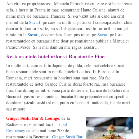
Am citit ca proprietareasa, Manuela Paraschivescu, care e si bucatareasa
sefa, a lucrat in Franta in mari restaurante Haute Cuisine, alaturi de
nume mari ale bucatariei franceze. Si s-a vazut asta si cand am citit
meniul de la
Savart
, pe care nu multi ar putea sa-l conceapa astfel, chiar
daca ar fi doar sa-l scrie, nu sa-l si gateasca. Insa in farfurii nu am gsit
nimic fin la
Savart
, deocamdata. I-am pus totusi pe
Savart
pe lista
restaurantelor cu bucatarii fine doar pe romisiunea publica a Manuelei
Paraschivescu. Sa ii mai dam un mic ragaz, asadar…
Restaurantele hotelurilor si Bucatariile Fine
In multe tari, cum ar fi in Japonia, de pilda, cele mai celebre si mai
bune restaurantele sunt in marile hoteluri de lux. In Europa si in
Romania, mari restaurante in hoteluri sunt mai rare. Nu fac
restaurantele de hotel Grande Cuisine decat foarte rar, insa bucatarie
fina, fine dining au intr-o buna parte dintre ele. La marile hoteluri din
Bucuresti gasim restaurante cu bucatarii fine preponderent cu specific
dominant (steak, sushi) si mai putin cu bucatarii nationale, fie ele mari
sau minore.
Ginger Sushi Bar & Lounge
, de la
Radisson, e pe primul loc in
Topul
Restocracy
cu cele mai bune 200 de
restaurante din Bucuresti.
Ginger Sushi Bar