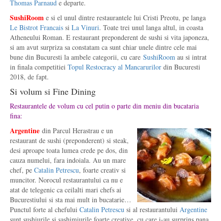
Thomas Parnaud
e departe.
SushiRoom
e si el unul dintre restaurantele lui Cristi Preotu, pe langa
Le Bistrot Francais
si
La Vinuri
. Toate trei unul langa altul, in coasta
Atheneului Roman. E restaurant preponderent de sushi si vita japoneza,
si am avut surpriza sa constatam ca sunt chiar unele dintre cele mai
bune din Bucuresti la ambele categorii, cu care
SushiRoom
au si intrat
in finala competitiei
Topul Restocracy al Mancarurilor
din Bucuresti
2018, de fapt.
Si volum si Fine Dining
Restaurantele de volum cu cel putin o parte din meniu din bucataria
fina:
Argentine
din Parcul Herastrau e un
restaurant de sushi (preponderent) si steak,
desi aproape toata lumea crede pe dos, din
cauza numelui, fara indoiala. Au un mare
chef, pe
Catalin Petrescu
, foarte creativ si
muncitor. Norocul restaurantului ca nu e
atat de telegenic ca ceilalti mari chefs ai
Bucurestiului si sta mai mult in bucatarie…
Punctul forte al chefului
Catalin Petrescu
si al restaurantului
Argentine
sunt sushiurile si sashimiurile foarte creative, cu care i-au surprins pana