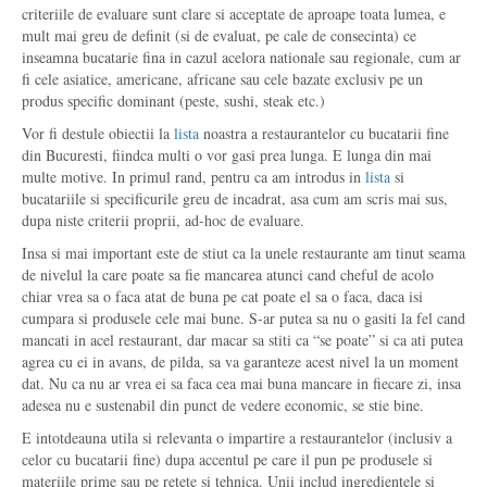
criteriile de evaluare sunt clare si acceptate de aproape toata lumea, e
mult mai greu de definit (si de evaluat, pe cale de consecinta) ce
inseamna bucatarie fina in cazul acelora nationale sau regionale, cum ar
fi cele asiatice, americane, africane sau cele bazate exclusiv pe un
produs specific dominant (peste, sushi, steak etc.)
Vor fi destule obiectii la
lista
noastra a restaurantelor cu bucatarii fine
din Bucuresti, fiindca multi o vor gasi prea lunga. E lunga din mai
multe motive. In primul rand, pentru ca am introdus in
lista
si
bucatariile si specificurile greu de incadrat, asa cum am scris mai sus,
dupa niste criterii proprii, ad-hoc de evaluare.
Insa si mai important este de stiut ca la unele restaurante am tinut seama
de nivelul la care poate sa fie mancarea atunci cand cheful de acolo
chiar vrea sa o faca atat de buna pe cat poate el sa o faca, daca isi
cumpara si produsele cele mai bune. S-ar putea sa nu o gasiti la fel cand
mancati in acel restaurant, dar macar sa stiti ca “se poate” si ca ati putea
agrea cu ei in avans, de pilda, sa va garanteze acest nivel la un moment
dat. Nu ca nu ar vrea ei sa faca cea mai buna mancare in fiecare zi, insa
adesea nu e sustenabil din punct de vedere economic, se stie bine.
E intotdeauna utila si relevanta o impartire a restaurantelor (inclusiv a
celor cu bucatarii fine) dupa accentul pe care il pun pe produsele si
materiile prime sau pe retete si tehnica. Unii includ ingredientele si