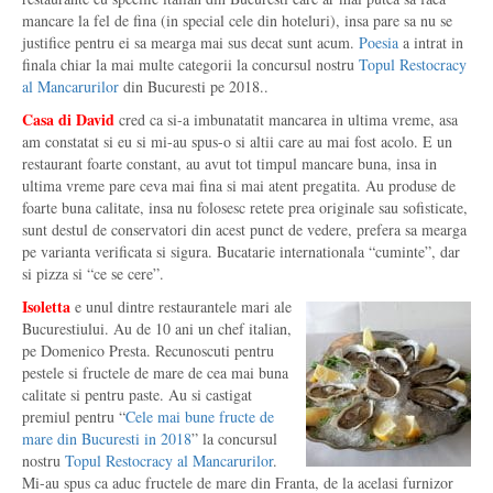
mancare la fel de fina (in special cele din hoteluri), insa pare sa nu se
justifice pentru ei sa mearga mai sus decat sunt acum.
Poesia
a intrat in
finala chiar la mai multe categorii la concursul nostru
Topul Restocracy
al Mancarurilor
din Bucuresti pe 2018..
Casa di David
cred ca si-a imbunatatit mancarea in ultima vreme, asa
am constatat si eu si mi-au spus-o si altii care au mai fost acolo. E un
restaurant foarte constant, au avut tot timpul mancare buna, insa in
ultima vreme pare ceva mai fina si mai atent pregatita. Au produse de
foarte buna calitate, insa nu folosesc retete prea originale sau sofisticate,
sunt destul de conservatori din acest punct de vedere, prefera sa mearga
pe varianta verificata si sigura. Bucatarie internationala “cuminte”, dar
si pizza si “ce se cere”.
Isoletta
e unul dintre restaurantele mari ale
Bucurestiului. Au de 10 ani un chef italian,
pe Domenico Presta. Recunoscuti pentru
pestele si fructele de mare de cea mai buna
calitate si pentru paste. Au si castigat
premiul pentru “
Cele mai bune fructe de
mare din Bucuresti in 2018
” la concursul
nostru
Topul Restocracy al Mancarurilor
.
Mi-au spus ca aduc fructele de mare din Franta, de la acelasi furnizor