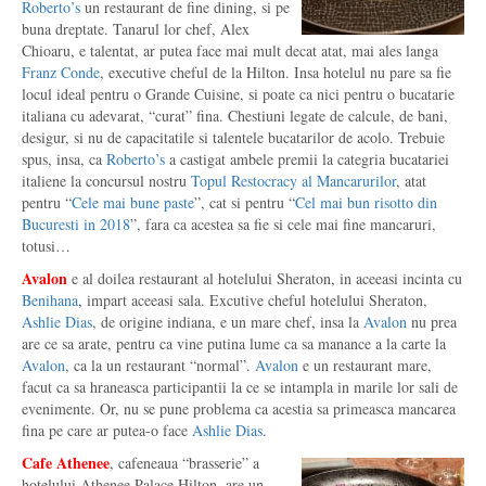
Roberto’s
un restaurant de fine dining, si pe
buna dreptate. Tanarul lor chef, Alex
Chioaru, e talentat, ar putea face mai mult decat atat, mai ales langa
Franz Conde
, executive cheful de la Hilton. Insa hotelul nu pare sa fie
locul ideal pentru o Grande Cuisine, si poate ca nici pentru o bucatarie
italiana cu adevarat, “curat” fina. Chestiuni legate de calcule, de bani,
desigur, si nu de capacitatile si talentele bucatarilor de acolo. Trebuie
spus, insa, ca
Roberto’s
a castigat ambele premii la categria bucatariei
italiene la concursul nostru
Topul Restocracy al Mancarurilor
, atat
pentru “
Cele mai bune paste
”, cat si pentru “
Cel mai bun risotto din
Bucuresti in 2018
”, fara ca acestea sa fie si cele mai fine mancaruri,
totusi…
Avalon
e al doilea restaurant al hotelului Sheraton, in aceeasi incinta cu
Benihana
, impart aceeasi sala. Excutive cheful hotelului Sheraton,
Ashlie Dias
, de origine indiana, e un mare chef, insa la
Avalon
nu prea
are ce sa arate, pentru ca vine putina lume ca sa manance a la carte la
Avalon
, ca la un restaurant “normal”.
Avalon
e un restaurant mare,
facut ca sa hraneasca participantii la ce se intampla in marile lor sali de
evenimente. Or, nu se pune problema ca acestia sa primeasca mancarea
fina pe care ar putea-o face
Ashlie Dias
.
Cafe Athenee
, cafeneaua “brasserie” a
hotelului Athenee Palace Hilton, are un