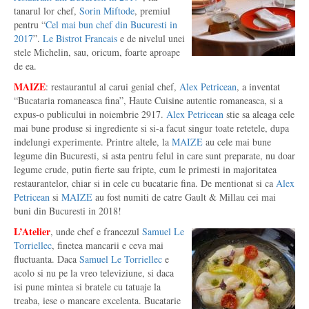
tanarul lor chef,
Sorin Miftode
, premiul
pentru “
Cel mai bun chef din Bucuresti in
2017
”.
Le Bistrot Francais
e de nivelul unei
stele Michelin, sau, oricum, foarte aproape
de ea.
MAIZE
: restaurantul al carui genial chef,
Alex Petricean
, a inventat
“Bucataria romaneasca fina”, Haute Cuisine autentic romaneasca, si a
expus-o publicului in noiembrie 2917.
Alex Petricean
stie sa aleaga cele
mai bune produse si ingrediente si si-a facut singur toate retetele, dupa
indelungi experimente. Printre altele, la
MAIZE
au cele mai bune
legume din Bucuresti, si asta pentru felul in care sunt preparate, nu doar
legume crude, putin fierte sau fripte, cum le primesti in majoritatea
restaurantelor, chiar si in cele cu bucatarie fina. De mentionat si ca
Alex
Petricean
si
MAIZE
au fost numiti de catre Gault & Millau cei mai
buni din Bucuresti in 2018!
L’Atelier
, unde chef e francezul
Samuel Le
Torriellec
, finetea mancarii e ceva mai
fluctuanta. Daca
Samuel Le Torriellec
e
acolo si nu pe la vreo televiziune, si daca
isi pune mintea si bratele cu tatuaje la
treaba, iese o mancare excelenta. Bucatarie