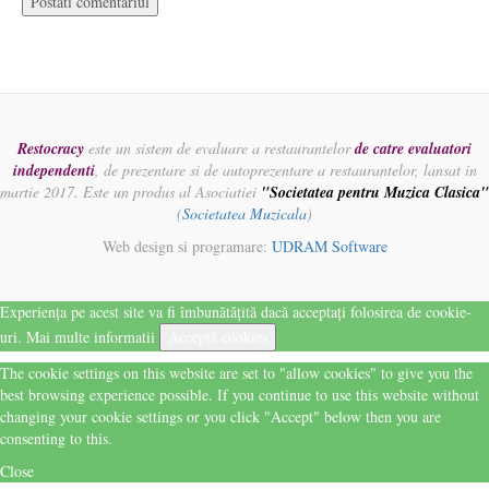
Restocracy
este un sistem de evaluare a restaurantelor
de catre evaluatori
independenti
, de prezentare si de autoprezentare a restaurantelor, lansat in
martie 2017. Este un produs al Asociatiei
"Societatea pentru Muzica Clasica"
(
Societatea Muzicala
)
Web design si programare:
UDRAM Software
Experiența pe acest site va fi îmbunătățită dacă acceptați folosirea de cookie-
uri.
Mai multe informatii
Acceptă cookies
The cookie settings on this website are set to "allow cookies" to give you the
best browsing experience possible. If you continue to use this website without
changing your cookie settings or you click "Accept" below then you are
consenting to this.
Close