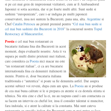
si pe cei mai greu de impresionat vizitatori, cum ar fi Ambasadorul
Japoniei si sotia acestuia, dar si pe foarte multi altii. Sunt sushi si
sashimi “europenizate”, care i-ar indigna pe multi japonezi
conservatori, insa noi suntem la Bucuresti, pana una, alta.
Argentine
si
Chef
Catalin Petrescu
au primit premiul pentru “
Cel mai bun sushi si
cel mai bun sashimi din Bucuresti in 2018
” la concursul nostru
Topul
Restocracy al Mancarurilor
.
Poesia
e cel mai bun restaurant cu
bucatarie italiana fina din Bucuresti in acest
moment, dupa evaluarile noastre. Asta ii va
supara pe multi dintre prietenii mei italieni,
care considera ca
Poesia
nici macar nu este
“un restaurant italian”, ci ca are bucatarie
internationala fina cu denumiri italienesti in
meniu. Pentru ei, doar bucataria italiana
traditionala e “autentica” si poate sa fie denumita astfel. Dar asupra
acestui subiect voi reveni, dupa cum am spus. La
Poesia
au si produse
de cea mai buna calitate si le si prepara cu atentie si cu destula stiinta si
tehnica. Nu stiu cine e chef la ei, nu au raspuns cand i-am contactata ca
sa facem un interviu cu cheful lor, insa il consider talentat si muncitor,
fara indoiala, si e atent la calitate si la constanta. Mai sunt cateva
restaurante cu specific italian din Bucuresti care ar mai putea sa faca