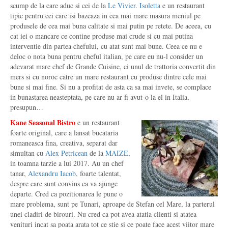
scump de la care aduc si cei de la
Le Vivier
.
Isoletta
e un restaurant
tipic pentru cei care isi bazeaza in cea mai mare masura meniul pe
produsele de cea mai buna calitate si mai putin pe retete. De aceea, cu
cat iei o mancare ce contine produse mai crude si cu mai putina
interventie din partea chefului, cu atat sunt mai bune. Ceea ce nu e
deloc o nota buna pentru cheful italian, pe care eu nu-l consider un
adevarat mare chef de Grande Cuisine, ci unul de trattoria convertit din
mers si cu noroc catre un mare restaurant cu produse dintre cele mai
bune si mai fine. Si nu a profitat de asta ca sa mai invete, se complace
in bunastarea neasteptata, pe care nu ar fi avut-o la el in Italia,
presupun…
Kane Seasonal Bistro
e un restaurant
foarte original, care a lansat bucataria
romaneasca fina, creativa, separat dar
simultan cu
Alex Petricean
de la
MAIZE
,
in toamna tarzie a lui 2017. Au un chef
tanar,
Alexandru Iacob
, foarte talentat,
despre care sunt convins ca va ajunge
departe. Cred ca pozitionarea le pune o
mare problema, sunt pe Tunari, aproape de Stefan cel Mare, la parterul
unei cladiri de birouri. Nu cred ca pot avea atatia clienti si atatea
venituri incat sa poata arata tot ce stie si ce poate face acest viitor mare