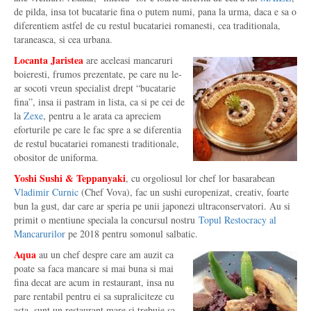
de pilda, insa tot bucatarie fina o putem numi, pana la urma, daca e sa o
diferentiem astfel de cu restul bucatariei romanesti, cea traditionala,
taraneasca, si cea urbana.
Locanta Jaristea
are aceleasi mancaruri
boieresti, frumos prezentate, pe care nu le-
ar socoti vreun specialist drept “bucatarie
fina”, insa ii pastram in lista, ca si pe cei de
la
Zexe
, pentru a le arata ca apreciem
eforturile pe care le fac spre a se diferentia
de restul bucatariei romanesti traditionale,
obositor de uniforma.
Yoshi Sushi & Teppanyaki
, cu orgoliosul lor chef lor basarabean
Vladimir Curnic
(Chef Vova), fac un sushi europenizat, creativ, foarte
bun la gust, dar care ar speria pe unii japonezi ultraconservatori. Au si
primit o mentiune speciala la concursul nostru
Topul Restocracy al
Mancarurilor
pe 2018 pentru somonul salbatic.
Aqua
au un chef despre care am auzit ca
poate sa faca mancare si mai buna si mai
fina decat are acum in restaurant, insa nu
pare rentabil pentru ei sa supraliciteze cu
asta, sunt un restaurant mare si trebuie sa