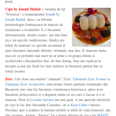
pasaj.
Caju by Joseph Hadad
e varianta de tip
“brasserie” a restaurantului
Joseph by
Joseph Hadad
, daca e sa folosim
terminologia frantuzeasca in materie de
ierarhizare a localurilor. E o bucatarie
internationala, meniu creativ, sau mai bine
zis e un specific multicuisine, fiindca are
feluri de mancare cu specific accentuat al
unor bucatarii nationale diferite, orientale, mai ales. E mancare buna,
insa cei cu pretentii mai mari nu ar pune-o in grupa elitista si
exclusivista a bucatariilor fine, de fine dining. Insa am explicat la
inceput ca noi am facut loc mai multora cu bucatarii partial fine in
listele noastre.
Zexe
. Cele doua asa-numite “zahanale” Zexe,
Zahanaua Zexe Icoanei
si
Zahanaua Zexe Aviatorilor
, sunt printre foarte putinele restaurante din
Bucuresti care mai fac bucatarie romaneasca boiereasca, adica acea
bucatarie aristocratica ce a disparut odata cu cei care o faceau si o si
mancau. Doar la
Locanta Jaristea
am mai gasit, si am apreciat eforturile
pe care le fac atat Alexandu Consulea, cat si
Kera Calita
(Aurora
Nicolau) spre a readuce la lumina retetele si stilul de viata boieresti, din
alte vremuri. Asadar, “finetea” lor e foarte diferita de cea a lui
MAIZE
,