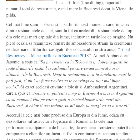
bucatarii fine (fine dining), raportat la
numarul total de restaurante, e mai mare la Bucuresti decat la Viena, de
pilda.
Cel mai bine stam la steaks si la sushi, in acest moment, care, in cateva
dintre restaurantele de aici, sunt la fel ca acelea din restaurantele de top
din cele mai mari capitale din lume, inclusiv in tarile lor de origine. Nu
pierd ocazia sa reamintesc remarcile ambasadorilor straini la ceremonia
de decernare a titlurilor castigatorilor concursului nostru anual “
Topul
Restocracy al Mancarurilor din Bucuresti 2018
”. Atunci Ambasadorul
Japoniei a spus ca “
Sa nu credeti ca la Tokio sau in Japonia gasiti pe
toate drumurile sushiul si sashimiul pe care le-am mancat noi in
ultimele zile la Bucuresti. Doar in restaurantele si in hotelurile mari le
poti gasi, si nu i-ar fi usor cuiva sa te convinga ca sunt mai bune
acolo.
” Si exact aceleasi cuvinte a folosit si Ambasadorul Argentinei,
care a spus ca „
trebuie sa platesti scump in Buenos Aires si in Argentina
ca sa mananci vita pe care a gasit-o in steakhouse-urile mari din
Bucuresti, si chiar si asa trebuie sa stii unde sa mergi ca sa o gasesti.
”
Accesul la cele mai bune produse din Europa si din lume, odata cu
dezvoltarea infrastructurii logistice din Romania, la cele mai
performante echipamente de bucatarie, de asemenea, cresterea puterii de
cumparare a clientilor au facut, si fac in continuare ca aceasta tendinta
de egalizare a pietei consumului in restaurante din Bucuresti (si din alte