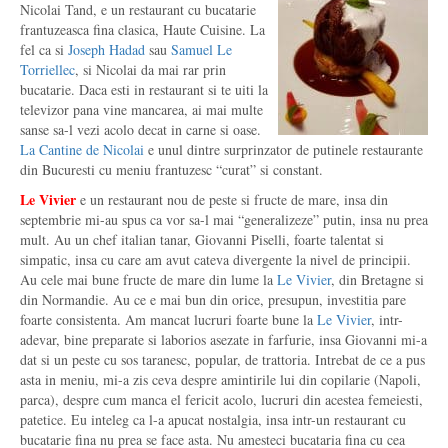
Nicolai Tand, e un restaurant cu bucatarie
frantuzeasca fina clasica, Haute Cuisine. La
fel ca si
Joseph Hadad
sau
Samuel Le
Torriellec
, si Nicolai da mai rar prin
bucatarie. Daca esti in restaurant si te uiti la
televizor pana vine mancarea, ai mai multe
sanse sa-l vezi acolo decat in carne si oase.
La Cantine de Nicolai
e unul dintre surprinzator de putinele restaurante
din Bucuresti cu meniu frantuzesc “curat” si constant.
Le Vivier
e un restaurant nou de peste si fructe de mare, insa din
septembrie mi-au spus ca vor sa-l mai “generalizeze” putin, insa nu prea
mult. Au un chef italian tanar, Giovanni Piselli, foarte talentat si
simpatic, insa cu care am avut cateva divergente la nivel de principii.
Au cele mai bune fructe de mare din lume la
Le Vivier
, din Bretagne si
din Normandie. Au ce e mai bun din orice, presupun, investitia pare
foarte consistenta. Am mancat lucruri foarte bune la
Le Vivier
, intr-
adevar, bine preparate si laborios asezate in farfurie, insa Giovanni mi-a
dat si un peste cu sos taranesc, popular, de trattoria. Intrebat de ce a pus
asta in meniu, mi-a zis ceva despre amintirile lui din copilarie (Napoli,
parca), despre cum manca el fericit acolo, lucruri din acestea femeiesti,
patetice. Eu inteleg ca l-a apucat nostalgia, insa intr-un restaurant cu
bucatarie fina nu prea se face asta. Nu amesteci bucataria fina cu cea