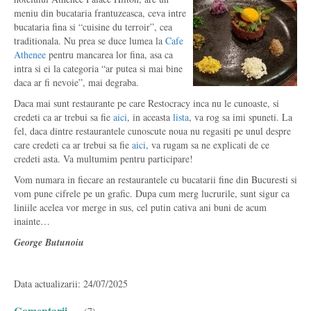
meniu din bucataria frantuzeasca, ceva intre
bucataria fina si “cuisine du terroir”, cea
traditionala. Nu prea se duce lumea la
Cafe
Athenee
pentru mancarea lor fina, asa ca
intra si ei la categoria “ar putea si mai bine
daca ar fi nevoie”, mai degraba.
Daca mai sunt restaurante pe care Restocracy inca nu le cunoaste, si
credeti ca ar trebui sa fie
aici
, in aceasta
lista
, va rog sa imi spuneti. La
fel, daca dintre restaurantele cunoscute noua nu regasiti pe unul despre
care credeti ca ar trebui sa fie
aici
, va rugam sa ne explicati de ce
credeti asta. Va multumim pentru participare!
Vom numara in fiecare an restaurantele cu bucatarii fine din Bucuresti si
vom pune cifrele pe un grafic. Dupa cum merg lucrurile, sunt sigur ca
liniile acelea vor merge in sus, cel putin cativa ani buni de acum
inainte…
George Butunoiu
Data actualizarii: 24/07/2025
Comentarii