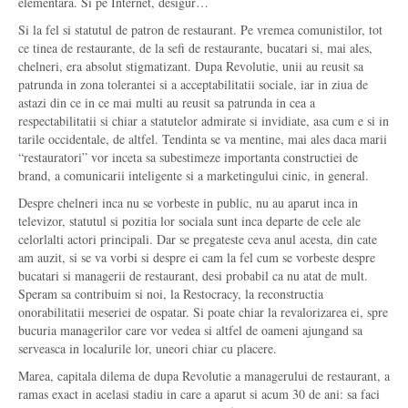
elementara. Si pe Internet, desigur…
Si la fel si statutul de patron de restaurant. Pe vremea comunistilor, tot
ce tinea de restaurante, de la sefi de restaurante, bucatari si, mai ales,
chelneri, era absolut stigmatizant. Dupa Revolutie, unii au reusit sa
patrunda in zona tolerantei si a acceptabilitatii sociale, iar in ziua de
astazi din ce in ce mai multi au reusit sa patrunda in cea a
respectabilitatii si chiar a statutelor admirate si invidiate, asa cum e si in
tarile occidentale, de altfel. Tendinta se va mentine, mai ales daca marii
“restauratori” vor inceta sa subestimeze importanta constructiei de
brand, a comunicarii inteligente si a marketingului cinic, in general.
Despre chelneri inca nu se vorbeste in public, nu au aparut inca in
televizor, statutul si pozitia lor sociala sunt inca departe de cele ale
celorlalti actori principali. Dar se pregateste ceva anul acesta, din cate
am auzit, si se va vorbi si despre ei cam la fel cum se vorbeste despre
bucatari si managerii de restaurant, desi probabil ca nu atat de mult.
Speram sa contribuim si noi, la Restocracy, la reconstructia
onorabilitatii meseriei de ospatar. Si poate chiar la revalorizarea ei, spre
bucuria managerilor care vor vedea si altfel de oameni ajungand sa
serveasca in localurile lor, uneori chiar cu placere.
Marea, capitala dilema de dupa Revolutie a managerului de restaurant, a
ramas exact in acelasi stadiu in care a aparut si acum 30 de ani: sa faci