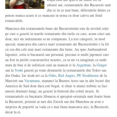
ultimii ani, restaurantele din Bucuresti sunt
din ce in ce mai bune, diferentele dintre ce
putem manca acum si ce mancam in urma cu doar cativa ani fiind
remarcabile.
Mancarea din restaurantele bune ale Bucurestiului este de nivelul celei
pe care o gasesti in marile restaurante din tarile cu care, acum cinci ani,
doar, nici nu indrazneam sa ne comparam. La trei categorii, in mod
special, mancarea din cateva mari restaurante ale Bucurestiului e la fel
cu cea din cele mai mari restaurante din lume. Au spus Ambasadorul
Japoniei, sotia si bucatarul sau personal, precum si multi japonezi care
au fost in juriile concursurilor noastre, ca sa nu va imaginati ca sushi
atata de bun si de sofisticat cum au mancat ei la
Argentine
, la
Ginger
sau la
Yoshi
gasesti pe toate drumurile la restaurantele din Tokio sau
din Osaka. Iar steak-uri ca la
Osho
,
Red Angus
,
JW Steakhouse
de la
Marriott sau
Vacamuuu
, mananci la Buenos Aires sau in alte locuri din
America de Sud doar daca esti bogat, si chiar si atunci trebuie sa faci
uneori drumuri lungi, nu gesesti la bistroul din coltul strazii. Si
restaurantele cu bucatarie libaneza si apropiat-orientala sunt foarte bune
la Bucuresti, prieteni ai mei din Zurich sau din Munchen au avut o
surpriza de poportii sa vada ca e mai buna mancarea aici, la Bucuresti,
decat la ei.