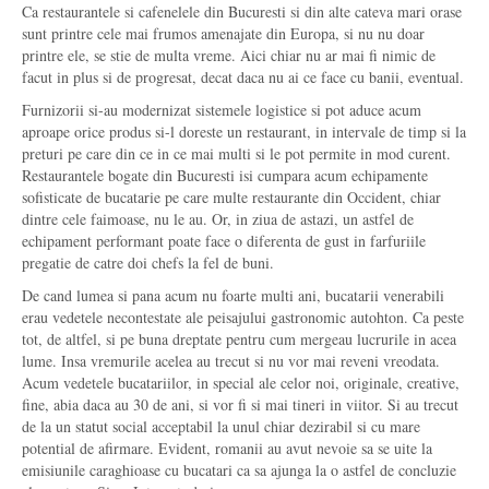
Ca restaurantele si cafenelele din Bucuresti si din alte cateva mari orase
sunt printre cele mai frumos amenajate din Europa, si nu nu doar
printre ele, se stie de multa vreme. Aici chiar nu ar mai fi nimic de
facut in plus si de progresat, decat daca nu ai ce face cu banii, eventual.
Furnizorii si-au modernizat sistemele logistice si pot aduce acum
aproape orice produs si-l doreste un restaurant, in intervale de timp si la
preturi pe care din ce in ce mai multi si le pot permite in mod curent.
Restaurantele bogate din Bucuresti isi cumpara acum echipamente
sofisticate de bucatarie pe care multe restaurante din Occident, chiar
dintre cele faimoase, nu le au. Or, in ziua de astazi, un astfel de
echipament performant poate face o diferenta de gust in farfuriile
pregatie de catre doi chefs la fel de buni.
De cand lumea si pana acum nu foarte multi ani, bucatarii venerabili
erau vedetele necontestate ale peisajului gastronomic autohton. Ca peste
tot, de altfel, si pe buna dreptate pentru cum mergeau lucrurile in acea
lume. Insa vremurile acelea au trecut si nu vor mai reveni vreodata.
Acum vedetele bucatariilor, in special ale celor noi, originale, creative,
fine, abia daca au 30 de ani, si vor fi si mai tineri in viitor. Si au trecut
de la un statut social acceptabil la unul chiar dezirabil si cu mare
potential de afirmare. Evident, romanii au avut nevoie sa se uite la
emisiunile caraghioase cu bucatari ca sa ajunga la o astfel de concluzie