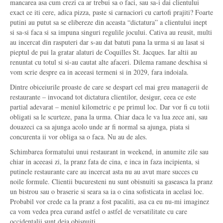
mancarea asa cum crezi ca ar trebui sa o faci, sau sa-i dai clientului
exact ce iti cere, adica pizza, paste si carnaciori cu cartofi prajiti? Foarte
putini au putut sa se elibereze din aceasta “dictatura” a clientului inept
si sa-si faca si sa impuna singuri regulile jocului. Cativa au reusit, multi
au incercat din rasputeri dar s-au dat batuti pana la urma si au lasat si
pieptul de pui la gratar alaturi de Coquilles St. Jacques. Iar altii au
renuntat cu totul si si-au cautat alte afaceri. Dilema ramane deschisa si
vom scrie despre ea in aceeasi termeni si in 2029, fara indoiala.
Dintre obiceiurile proaste de care se despart cel mai greu managerii de
restaurante – invocand tot dictatura clientilor, desigur, ceea ce este
partial adevarat – meniul kilometric e pe primul loc. Dar vor fi cu totii
obligati sa le scurteze, pana la urma. Chiar daca le va lua zece ani, sau
douazeci ca sa ajunga acolo unde ar fi normal sa ajunga, piata si
concurenta ii vor obliga sa o faca. Nu au de ales.
Schimbarea formatului unui restaurant in weekend, in anumite zile sau
chiar in aceeasi zi, la pranz fata de cina, e inca in faza incipienta, si
putinele restaurante care au incercat asta nu au avut mare succes cu
noile formule. Clientii bucuresteni nu sunt obisnuiti sa gaseasca la pranz
un bistrou sau o braserie si seara sa ia o cina sofisticata in acelasi loc.
Probabil vor crede ca la pranz a fost pacaliti, asa ca eu nu-mi imaginez
ca vom vedea prea curand astfel o astfel de versatilitate cu care
occidentalii sunt deja obisnuiti.