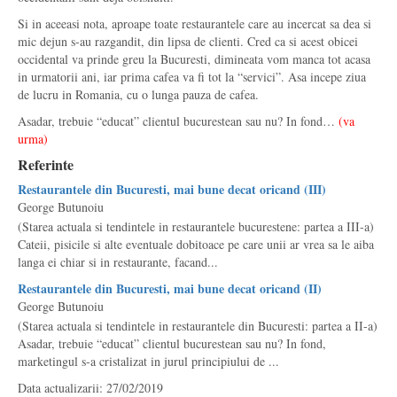
Si in aceeasi nota, aproape toate restaurantele care au incercat sa dea si
mic dejun s-au razgandit, din lipsa de clienti. Cred ca si acest obicei
occidental va prinde greu la Bucuresti, dimineata vom manca tot acasa
in urmatorii ani, iar prima cafea va fi tot la “servici”. Asa incepe ziua
de lucru in Romania, cu o lunga pauza de cafea.
Asadar, trebuie “educat” clientul bucurestean sau nu? In fond…
(va
urma)
Referinte
Restaurantele din Bucuresti, mai bune decat oricand (III)
George Butunoiu
(Starea actuala si tendintele in restaurantele bucurestene: partea a III-a)
Cateii, pisicile si alte eventuale dobitoace pe care unii ar vrea sa le aiba
langa ei chiar si in restaurante, facand...
Restaurantele din Bucuresti, mai bune decat oricand (II)
George Butunoiu
(Starea actuala si tendintele in restaurantele din Bucuresti: partea a II-a)
Asadar, trebuie “educat” clientul bucurestean sau nu? In fond,
marketingul s-a cristalizat in jurul principiului de ...
Data actualizarii: 27/02/2019