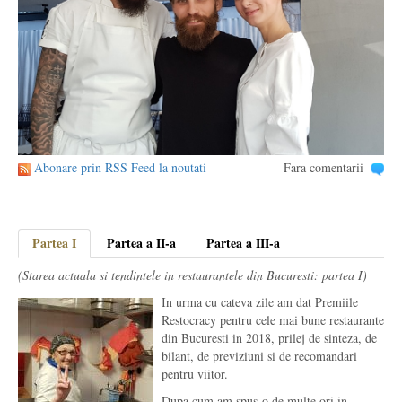
Abonare prin RSS Feed la noutati
Fara comentarii
Partea I
Partea a II-a
Partea a III-a
(Starea actuala si tendintele in restaurantele din Bucuresti: partea I)
In urma cu cateva zile am dat Premiile
Restocracy pentru cele mai bune restaurante
din Bucuresti in 2018, prilej de sinteza, de
bilant, de previziuni si de recomandari
pentru viitor.
Dupa cum am spus-o de multe ori in