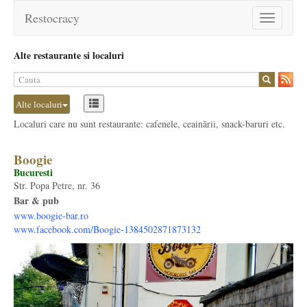
Restocracy
Toggle
navigation
Alte restaurante si localuri
Alte localuri
Localuri care nu sunt restaurante: cafenele, ceainării, snack-baruri etc.
Boogie
Bucuresti
Str. Popa Petre, nr. 36
Bar & pub
www.boogie-bar.ro
www.facebook.com/Boogie-1384502871873132