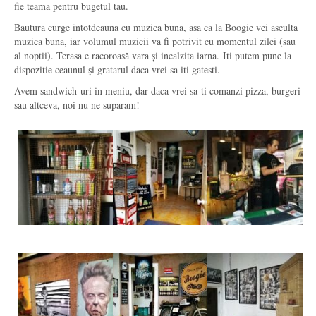
fie teama pentru bugetul tau.
Bautura curge intotdeauna cu muzica buna, asa ca la Boogie vei asculta
muzica buna, iar volumul muzicii va fi potrivit cu momentul zilei (sau
al noptii). Terasa e racoroasă vara și incalzita iarna. Iti putem pune la
dispozitie ceaunul și gratarul daca vrei sa iti gatesti.
Avem sandwich-uri in meniu, dar daca vrei sa-ti comanzi pizza, burgeri
sau altceva, noi nu ne suparam!