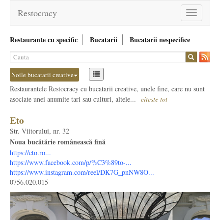
Restocracy
Toggle
navigation
Restaurante cu specific
Bucatarii
Bucatarii nespecifice
Noile bucatarii creative
Restaurantele Restocracy cu bucatarii creative, unele fine, care nu sunt
asociate unei anumite tari sau culturi, altele...
citeste tot
Eto
Str. Viitorului, nr. 32
Noua bucătărie românească fină
https://eto.ro...
https://www.facebook.com/p/%C3%89to-...
https://www.instagram.com/reel/DK7G_pnNW8O...
0756.020.015