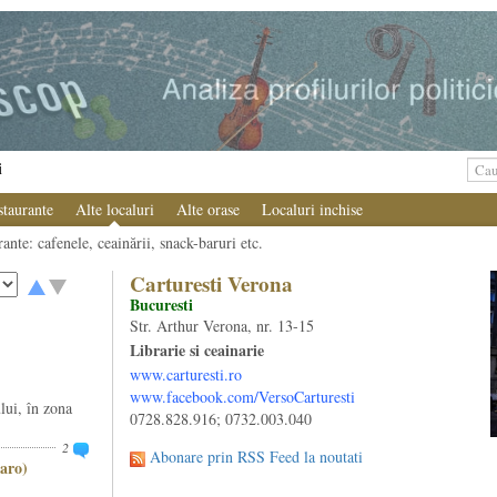
i
staurante
Alte localuri
Alte orase
Localuri inchise
ante: cafenele, ceainării, snack-baruri etc.
Carturesti Verona
Bucuresti
Str. Arthur Verona, nr. 13-15
Librarie si ceainarie
www.carturesti.ro
www.facebook.com/VersoCarturesti
lui, în zona
0728.828.916; 0732.003.040
2
Abonare prin RSS Feed la noutati
aro)