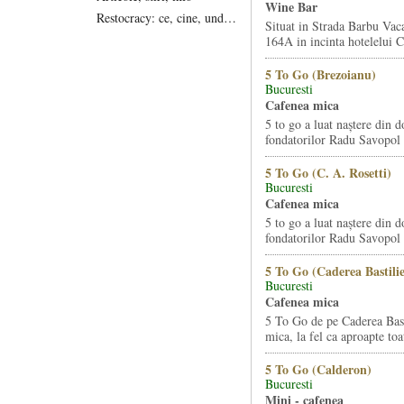
Wine Bar
Restocracy: ce, cine, unde...
Situat in Strada Barbu Vaca
164A in incinta hotelelui Ca
5 To Go (Brezoianu)
Bucuresti
Cafenea mica
5 to go a luat naștere din d
fondatorilor Radu Savopol 
5 To Go (C. A. Rosetti)
Bucuresti
Cafenea mica
5 to go a luat naștere din d
fondatorilor Radu Savopol 
5 To Go (Caderea Bastilie
Bucuresti
Cafenea mica
5 To Go de pe Caderea Basti
mica, la fel ca aproapte toat
5 To Go (Calderon)
Bucuresti
Mini - cafenea