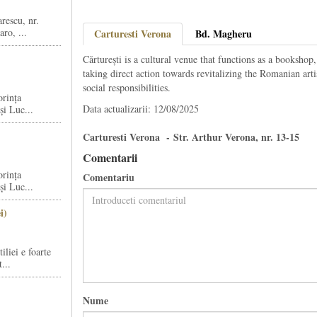
rescu, nr.
ro, ...
Carturesti Verona
Bd. Magheru
Cărturești is a cultural venue that functions as a bookshop,
taking direct action towards revitalizing the Romanian artis
social responsibilities.
orința
Data actualizarii: 12/08/2025
și Luc...
Carturesti Verona - Str. Arthur Verona, nr. 13-15
Comentarii
orința
Comentariu
și Luc...
i)
liei e foarte
...
Nume