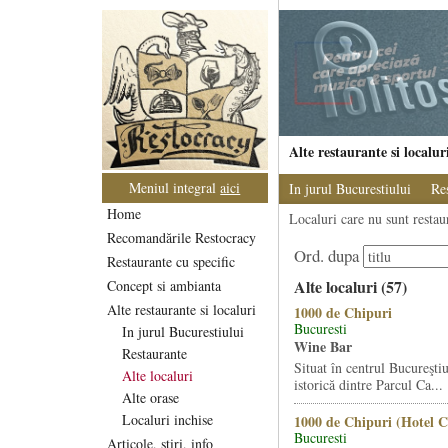
Alte restaurante si localur
Meniul integral
aici
In jurul Bucurestiului
Re
Home
Localuri care nu sunt restaur
Recomandările Restocracy
Ord. dupa
Restaurante cu specific
Alte localuri (57)
Concept si ambianta
Alte restaurante si localuri
1000 de Chipuri
Bucuresti
In jurul Bucurestiului
Wine Bar
Restaurante
Situat în centrul Bucureştiu
Alte localuri
istorică dintre Parcul Ca...
Alte orase
Localuri inchise
1000 de Chipuri (Hotel C
Bucuresti
Articole, stiri, info