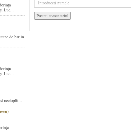
dorința
și Luc...
caune de bar in
..
dorința
și Luc...
i necioplit...
escu)
orința