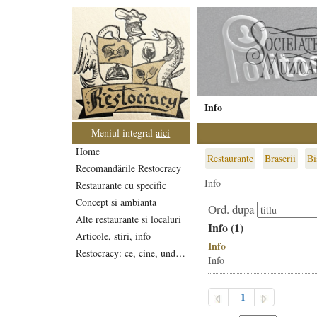
Info
Meniul integral
aici
Home
Restaurante
Braserii
Bi
Recomandările Restocracy
Info
Restaurante cu specific
Concept si ambianta
Ord. dupa
Alte restaurante si localuri
Info (
1
)
Articole, stiri, info
Info
Restocracy: ce, cine, unde...
Info
1