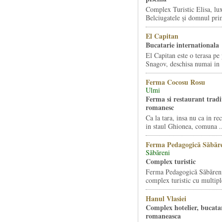
Complex Turistic Elisa, lu
Belciugatele și domnul pri
El Capitan
Bucatarie internationala
El Capitan este o terasa pe
Snagov, deschisa numai in .
Ferma Cocosu Rosu
Ulmi
Ferma si restaurant tradi
romanesc
Ca la tara, insa nu ca in r
in staul Ghionea, comuna ..
Ferma Pedagogică Săbăr
Săbăreni
Complex turistic
Ferma Pedagogică Săbăreni
complex turistic cu multiple
Hanul Vlasiei
Complex hotelier, bucata
romaneasca