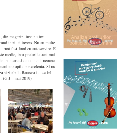
, din magazin, insa nu imi
cand intri, si invers. Nu au multe
aurant fast-food cu autoservire. E
te medie, insa preturile sunt mai
 de mancare si de oameni, neoane,
 mani e o optiune excelenta. Si nu
 vizitele la Baneasa in asa fel
n… (GB – mai 2019)