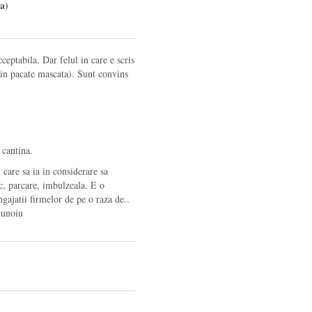
a)
ceptabila. Dar felul in care e scris
din pacate mascata). Sunt convins
 cantina.
care sa ia in considerare sa
c, parcare, imbulzeala. E o
ngajatii firmelor de pe o raza de..
tunoiu