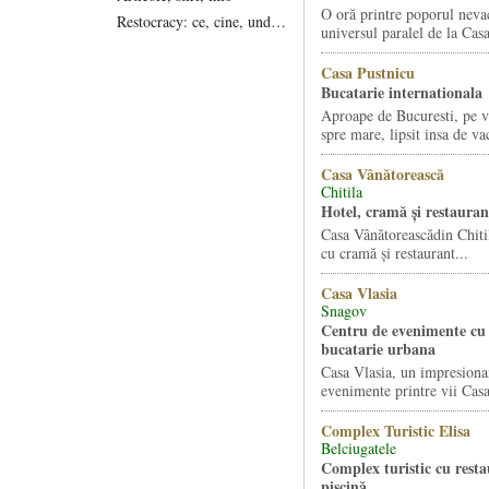
O oră printre poporul nevac
Restocracy: ce, cine, unde...
universul paralel de la Cas
Casa Pustnicu
Bucatarie internationala
Aproape de Bucuresti, pe 
spre mare, lipsit insa de va
Casa Vânătorească
Chitila
Hotel, cramă și restauran
Casa Vânătoreascădin Chitil
cu cramă și restaurant...
Casa Vlasia
Snagov
Centru de evenimente cu 
bucatarie urbana
Casa Vlasia, un impresiona
evenimente printre vii Casa
Complex Turistic Elisa
Belciugatele
Complex turistic cu resta
piscină