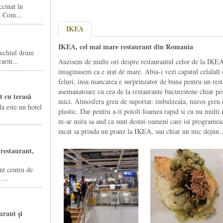
cinat în
a Com...
IKEA
IKEA, cel mai mare restaurant din Romania
vechiul drum
carm...
Auzisem de multe ori despre restaurantul celor de la IKEA
imaginasem ca e atat de mare. Abia-i vezi capatul celalalt 
feluri, insa mancarea e surprinzator de buna pentru un rest
asemanatoare cu cea de la restaurante bucurestene chiar pes
t cu terasă
mici. Atmosfera greu de suportat: imbulzeala, miros greu
a este un hotel
plastic. Dar pentru a-ti potoli foamea rapid si cu nu multi
m-ar mira sa aud ca sunt destui oameni care isi programeaza
incat sa prinda un pranz la IKEA, sau chiar un mic deju
restaurant,
nt centru de
 ...
urant și