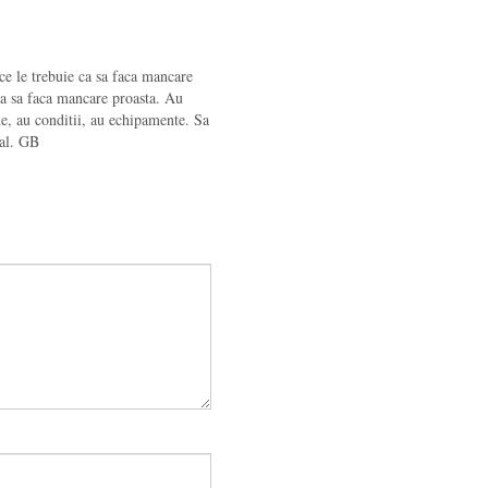
ce le trebuie ca sa faca mancare
ea sa faca mancare proasta. Au
ine, au conditii, au echipamente. Sa
nal. GB