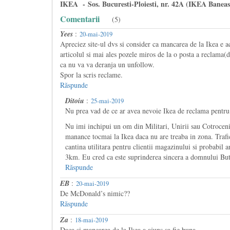
IKEA - Sos. Bucuresti-Ploiesti, nr. 42A (IKEA Baneas
Comentarii
(5)
Yees
:
20-mai-2019
Apreciez site-ul dvs si consider ca mancarea de la Ikea e ac
articolul si mai ales pozele miros de la o posta a reclama(
ca nu va va deranja un unfollow.
Spor la scris reclame.
Răspunde
Ditoiu
:
25-mai-2019
Nu prea vad de ce ar avea nevoie Ikea de reclama pentru
Nu imi inchipui un om din Militari, Unirii sau Cotroceni 
manance tocmai la Ikea daca nu are treaba in zona. Trafi
cantina utilitara pentru clientii magazinului si probabil a
3km. Eu cred ca este suprinderea sincera a domnului Bu
Răspunde
EB
:
20-mai-2019
De McDonald’s nimic??
Răspunde
Za
:
18-mai-2019
Daca si mancarea de la Ikea a ajuns sa fie buna …