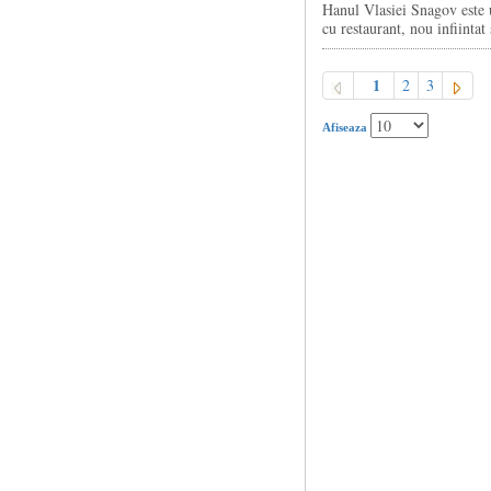
Hanul Vlasiei Snagov este 
cu restaurant, nou infiintat s
1
2
3
Afiseaza