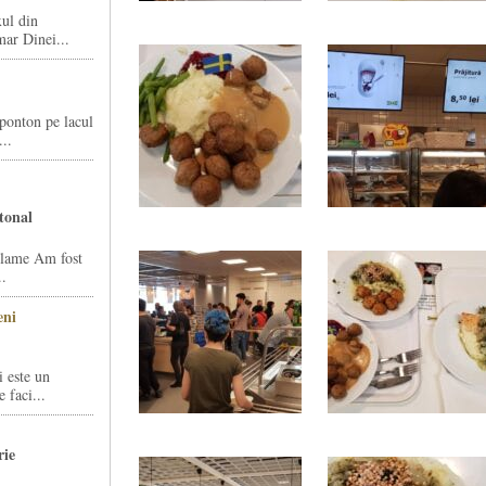
xul din
mar Dinei...
 ponton pe lacul
..
tonal
eclame Am fost
.
eni
 este un
 faci...
rie