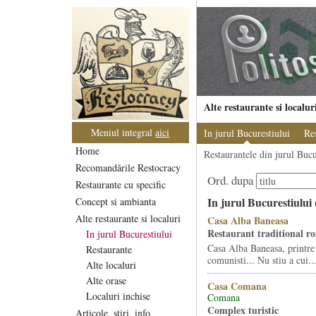
Alte restaurante si localur
Meniul integral
aici
In jurul Bucurestiului
Re
Home
Restaurantele din jurul Buc
Recomandările Restocracy
Ord. dupa
Restaurante cu specific
In jurul Bucurestiului 
Concept si ambianta
Alte restaurante si localuri
Casa Alba Baneasa
Restaurant traditional r
In jurul Bucurestiului
Casa Alba Baneasa, printre 
Restaurante
comunisti... Nu stiu a cui..
Alte localuri
Alte orase
Casa Comana
Localuri inchise
Comana
Complex turistic
Articole, stiri, info