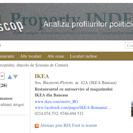
i
staurante
Alte localuri
Alte orase
Localuri inchise
ureștiului, dincolo de Șoseaua de Centură
IKEA
Sos. Bucuresti-Ploiesti, nr. 42A (IKEA Baneasa)
(28)
Restaurantul cu autoservire al magazinului
IKEA din Baneasa
omanesc
www.ikea.com/ms/ro_RO
ultimii strigoi
www.facebook.com/pages/IKEA-Romania/...
.
0214.074.532; 0746.694.532
Abonare prin RSS Feed la noutati