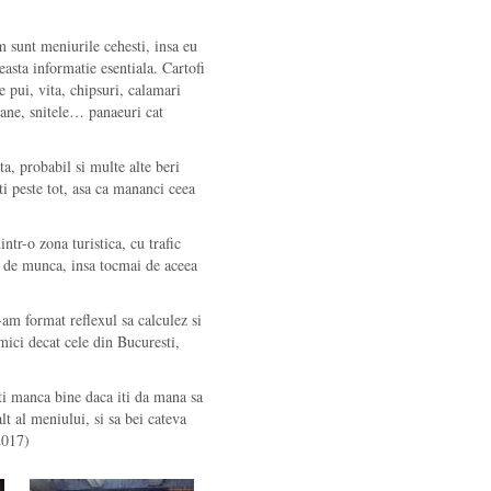
 sunt meniurile cehesti, insa eu
easta informatie esentiala. Cartofi
e pui, vita, chipsuri, calamari
pane, snitele… panaeuri cat
, probabil si multe alte beri
ti peste tot, asa ca mananci ceea
intr-o zona turistica, cu trafic
t de munca, insa tocmai de aceea
am format reflexul sa calculez si
mici decat cele din Bucuresti,
ti manca bine daca iti da mana sa
t al meniului, si sa bei cateva
2017)