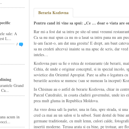
..
Beraria Kozlovna
pecific
Pentru cand iti vine sa spui: „Ce … doar o viata are 
Rar mi-a fost dat sa intru pe site-ul unui vreunui restauran
ele sale: A
Ca sa nu mai spun ca nu m-a lasat sa intru pana nu am pus d
st L...
le-am facut-o, am dat una gresita! E drept, am baut cateva 
1
sa nu credeti altceva) inainte sa ma apuc de scris, dar vred 
inteles…
Kozlovna pare sa fie o retea de restaurante (de berarii, mai
Cehia, de unde e originar conceptul, si in special incolo, sp
sovietice din Orientul Apropiat. Pare sa aiba o legatura cu
 dining
berariile acestea se numesc (sau se numeau la inceput) Ko
urantele Grand
In Chisinau au o astfel de berarie Kozlovna, chiar in centr
 Ca...
Parcul Catedralei, in coasta cladirii guvernului, unde ies e
prea mult gluma in Republica Moldova.
Au vreo doua sali la parter, una in fata, spre strada, si una
cred ca mai au un salon si la subsol. Sunt destul de bine ame
pana acum in
germane traditionale, cu mult lemn, culori calde, fotografii
occi...
insertii moderne. Terasa arata si ea bine, pe trotuar, are flo