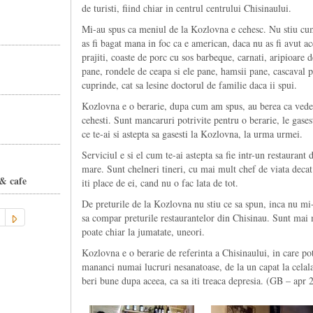
de turisti, fiind chiar in centrul centrului Chisinaului.
Mi-au spus ca meniul de la Kozlovna e cehesc. Nu stiu cum
as fi bagat mana in foc ca e american, daca nu as fi avut ac
prajiti, coaste de porc cu sos barbeque, carnati, aripioare d
pane, rondele de ceapa si ele pane, hamsii pane, cascaval 
cuprinde, cat sa lesine doctorul de familie daca ii spui.
Kozlovna e o berarie, dupa cum am spus, au berea ca vedeta
cehesti. Sunt mancaruri potrivite pentru o berarie, le gases
ce te-ai si astepta sa gasesti la Kozlovna, la urma urmei.
Serviciul e si el cum te-ai astepta sa fie intr-un restaurant d
mare. Sunt chelneri tineri, cu mai mult chef de viata deca
 & cafe
iti place de ei, cand nu o fac lata de tot.
De preturile de la Kozlovna nu stiu ce sa spun, inca nu mi-
sa compar preturile restaurantelor din Chisinau. Sunt mai 
poate chiar la jumatate, uneori.
Kozlovna e o berarie de referinta a Chisinaului, in care po
mananci numai lucruri nesanatoase, de la un capat la celalal
beri bune dupa aceea, ca sa iti treaca depresia. (GB – apr 