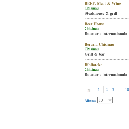
BEEF. Meat & Wine
Chisinau
Steakhouse & grill
Beer House
Chisinau
Bucatarie internationala
Beraria Chisinau
Chisinau
Grill & bar
Biblioteka
Chisinau
Bucatarie internationala
1
2
3
..
10
Afiseaza