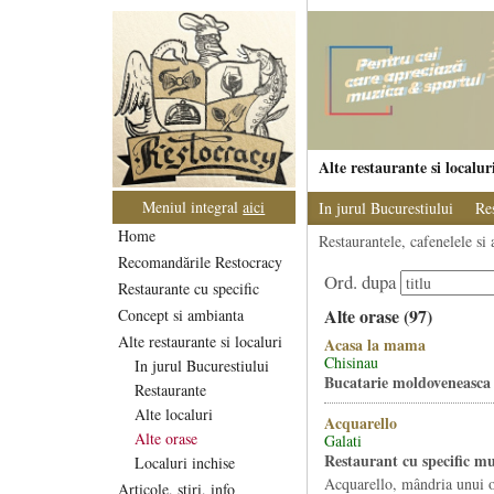
Alte restaurante si localur
Meniul integral
aici
In jurul Bucurestiului
Re
Home
Restaurantele, cafenelele si 
Recomandările Restocracy
Ord. dupa
Restaurante cu specific
Alte orase (97)
Concept si ambianta
Alte restaurante si localuri
Acasa la mama
Chisinau
In jurul Bucurestiului
Bucatarie moldoveneasca
Restaurante
Alte localuri
Acquarello
Alte orase
Galati
Restaurant cu specific mu
Localuri inchise
Acquarello, mândria unui o
Articole, stiri, info