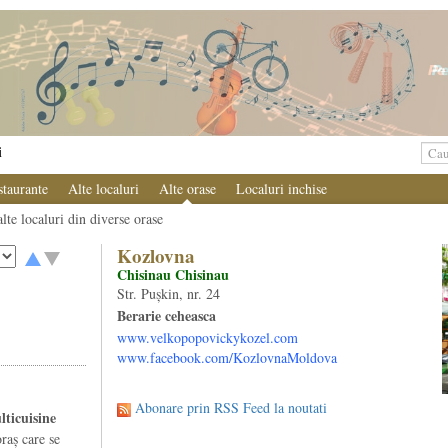
i
staurante
Alte localuri
Alte orase
Localuri inchise
alte localuri din diverse orase
Kozlovna
Chisinau Chisinau
Str. Pușkin, nr. 24
Berarie ceheasca
www.velkopopovickykozel.com
www.facebook.com/KozlovnaMoldova
Abonare prin RSS Feed la noutati
lticuisine
raș care se