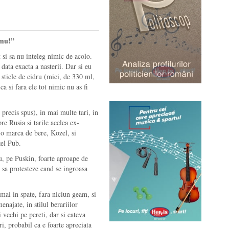
omu!”
t si sa nu inteleg nimic de acolo.
ata exacta a nasterii. Dar si eu
sticle de cidru (mici, de 330 ml,
ca si fara ele tot nimic nu as fi
 precis spus), in mai multe tari, in
re Rusia si tarile acelea ex-
 o marca de bere, Kozel, si
zel Pub.
u, pe Puskin, foarte aproape de
i sa protesteze cand se ingroasa
 mai in spate, fara niciun geam, si
najate, in stilul berariilor
 vechi pe pereti, dar si cateva
ri, probabil ca e foarte apreciata