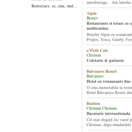
autodistruge... Am întreba.
Restocracy: ce, cine, unde...
Alpin
Brasov
Restaurante si terase cu s
multicuisine
Hotelul Alpin cu restaurant
Propos, Tosca, Gatsby, Fore
aʼPetit Cafe
Chisinau
Cofetarie & patiserie
Balvanyos Resort
Balvanyos
Hotel cu restaurante fine
O cina memorabila la resta
Hotel Balvanyos Resort din
Bastion
Chisinau Chisinau
Bucatarie internationala
Cel mai elegant loc vazut 
Chisinau, dupa standardele 