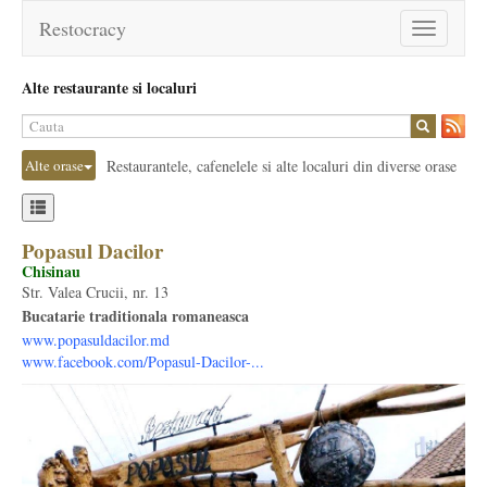
Restocracy
Toggle
navigation
Alte restaurante si localuri
Alte orase
Restaurantele, cafenelele si alte localuri din diverse orase
Popasul Dacilor
Chisinau
Str. Valea Crucii, nr. 13
Bucatarie traditionala romaneasca
www.popasuldacilor.md
www.facebook.com/Popasul-Dacilor-...