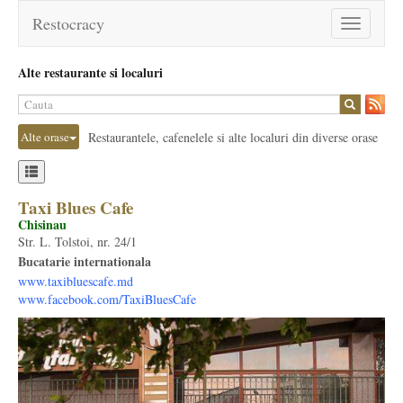
Restocracy
Toggle
navigation
Alte restaurante si localuri
Alte orase
Restaurantele, cafenelele si alte localuri din diverse orase
Taxi Blues Cafe
Chisinau
Str. L. Tolstoi, nr. 24/1
Bucatarie internationala
www.taxibluescafe.md
www.facebook.com/TaxiBluesCafe