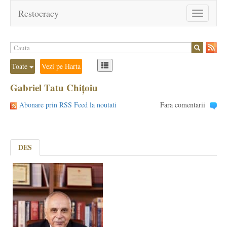
Restocracy
Toggle
navigation
Toate
Vezi pe Harta
Gabriel Tatu Chițoiu
Abonare prin RSS Feed la noutati
Fara comentarii
DES