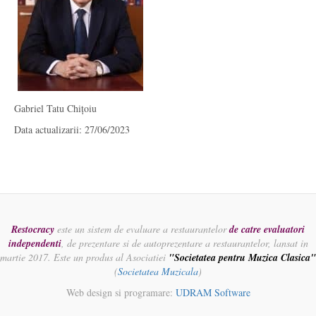
Gabriel Tatu Chițoiu
Data actualizarii: 27/06/2023
Restocracy
este un sistem de evaluare a restaurantelor
de catre evaluatori
independenti
, de prezentare si de autoprezentare a restaurantelor, lansat in
martie 2017. Este un produs al Asociatiei
"Societatea pentru Muzica Clasica"
(
Societatea Muzicala
)
Web design si programare:
UDRAM Software