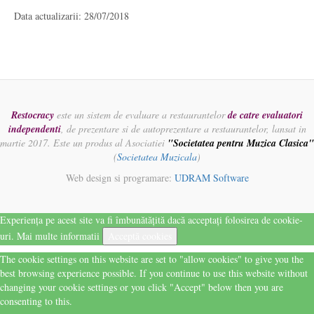
Data actualizarii: 28/07/2018
Restocracy
este un sistem de evaluare a restaurantelor
de catre evaluatori
independenti
, de prezentare si de autoprezentare a restaurantelor, lansat in
martie 2017. Este un produs al Asociatiei
"Societatea pentru Muzica Clasica"
(
Societatea Muzicala
)
Web design si programare:
UDRAM Software
Experiența pe acest site va fi îmbunătățită dacă acceptați folosirea de cookie-
uri.
Mai multe informatii
Acceptă cookies
The cookie settings on this website are set to "allow cookies" to give you the
best browsing experience possible. If you continue to use this website without
changing your cookie settings or you click "Accept" below then you are
consenting to this.