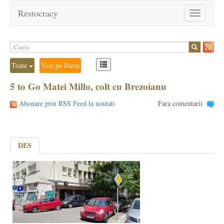
Restocracy
Toggle
navigation
Toate
Vezi pe Harta
5 to Go Matei Millo, colt cu Brezoianu
Abonare prin RSS Feed la noutati
Fara comentarii
DES