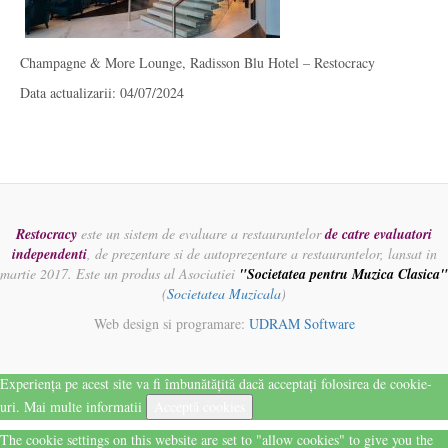
Champagne & More Lounge, Radisson Blu Hotel – Restocracy
Data actualizarii: 04/07/2024
Restocracy
este un sistem de evaluare a restaurantelor
de catre evaluatori
independenti
, de prezentare si de autoprezentare a restaurantelor, lansat in
martie 2017. Este un produs al Asociatiei
"Societatea pentru Muzica Clasica"
(
Societatea Muzicala
)
Web design si programare:
UDRAM Software
Experiența pe acest site va fi îmbunătățită dacă acceptați folosirea de cookie-
uri.
Mai multe informatii
Acceptă cookies
The cookie settings on this website are set to "allow cookies" to give you the