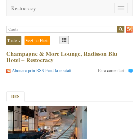
Restocracy
Toggle
navigation
Toate
Vezi pe Harta
Champagne & More Lounge, Radisson Blu
Hotel – Restocracy
Abonare prin RSS Feed la noutati
Fara comentarii
DES