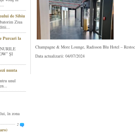
...
ului de Sibiu
rbatorim Ziua
tii...
e Purcari la
Champagne & More Lounge, Radisson Blu Hotel – Restoc
INURILE
OW” ȘI
Data actualizarii: 04/07/2024
zezi nunta
entru unul
en...
lui, în zona
2
aro)