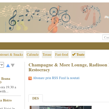
Toate
strouri & Snacks
Cafenele
Terase
Fast-food
Champagne & More Lounge, Radisson B
Restocracy
Abonare prin RSS Feed la noutati
 Ileana
O
 ora 19.30 a
ith...
DES
la Bistro
ță Voiaj în