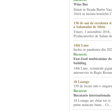
Wine Bar
Situat in Strada Barbu Vaca
164A in incinta hotelelui Ca
130 de ani de excelenta s
a Salamului de Sibiu
Vineri, 1 noiembrie 2018, 
Producatorilor de Salam de 
14th Lane
Inchis in pandemia din 20
Bucuresti
Fast-food multicuisine de 
building
14th Lane, restaurant gigan
autoservire in Regie Restau
18 Lounge
150 de locuri intr-o singura
Bucuresti
Bucatarie internationala
18 Lounge are chiar tot ce 
putin mancare buna... Cr...