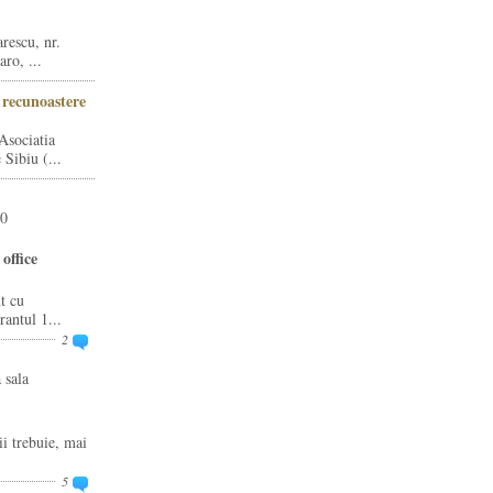
rescu, nr.
ro, ...
i recunoastere
Asociatia
Sibiu (...
20
office
t cu
rantul 1...
2
 sala
ii trebuie, mai
5