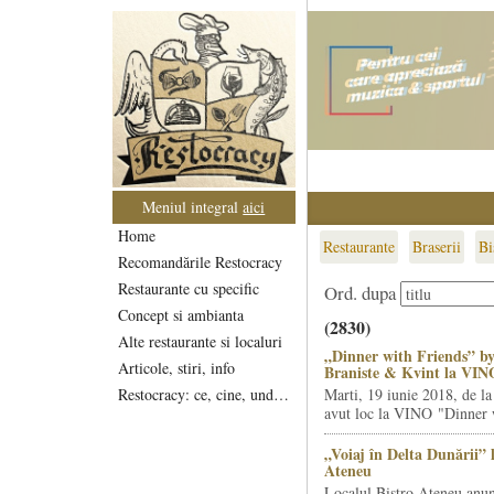
Meniul integral
aici
Home
Restaurante
Braserii
Bi
Recomandările Restocracy
Restaurante cu specific
Ord. dupa
Concept si ambianta
(2830)
Alte restaurante si localuri
„Dinner with Friends” by
Articole, stiri, info
Braniste & Kvint la VIN
Restocracy: ce, cine, unde...
Marti, 19 iunie 2018, de la
avut loc la VINO "Dinner w
„Voiaj în Delta Dunării” 
Ateneu
Localul Bistro Ateneu anun