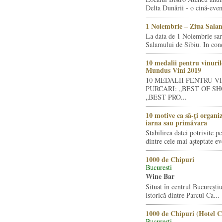
Delta Dunării - o cină-even
1 Noiembrie – Ziua Salam
La data de 1 Noiembrie sa
Salamului de Sibiu. In condi
10 medalii pentru vinuril
Mundus Vini 2019
10 MEDALII PENTRU V
PURCARI: „BEST OF SH
„BEST PRO...
10 motive ca să-ți organi
iarna sau primăvara
Stabilirea datei potrivite p
dintre cele mai așteptate ev
1000 de Chipuri
Bucuresti
Wine Bar
Situat în centrul Bucureştiu
istorică dintre Parcul Ca...
1000 de Chipuri (Hotel C
Bucuresti