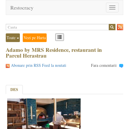
Restocracy
Toggle
navigation
Toate
Vezi pe Harta
Adamo by MRS Residence, restaurant in
Parcul Herastrau
Abonare prin RSS Feed la noutati
Fara comentarii
DES