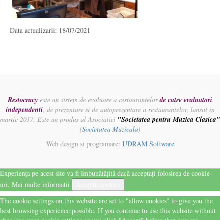
Data actualizarii: 18/07/2021
Restocracy
este un sistem de evaluare a restaurantelor
de catre evaluatori
independenti
, de prezentare si de autoprezentare a restaurantelor, lansat in
martie 2017. Este un produs al Asociatiei
"Societatea pentru Muzica Clasica"
(
Societatea Muzicala
)
Web design si programare:
UDRAM Software
Experiența pe acest site va fi îmbunătățită dacă acceptați folosirea de cookie-
uri.
Mai multe informatii
Acceptă cookies
The cookie settings on this website are set to "allow cookies" to give you the
best browsing experience possible. If you continue to use this website without