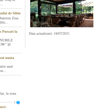
...
ului de Sibiu
rbatorim Ziua
tii...
e Purcari la
Data actualizarii: 18/07/2021
INURILE
OW” ȘI
zezi nunta
entru unul
en...
lui, în zona
2
aro)