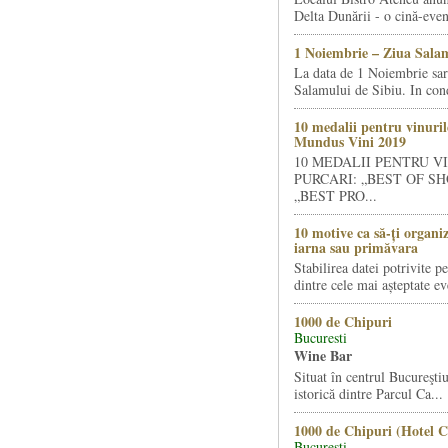
Delta Dunării - o cină-even
1 Noiembrie – Ziua Salam
La data de 1 Noiembrie sa
Salamului de Sibiu. In condi
10 medalii pentru vinuril
Mundus Vini 2019
10 MEDALII PENTRU V
PURCARI: „BEST OF SH
„BEST PRO...
10 motive ca să-ți organi
iarna sau primăvara
Stabilirea datei potrivite p
dintre cele mai așteptate ev
1000 de Chipuri
Bucuresti
Wine Bar
Situat în centrul Bucureştiu
istorică dintre Parcul Ca...
1000 de Chipuri (Hotel C
Bucuresti