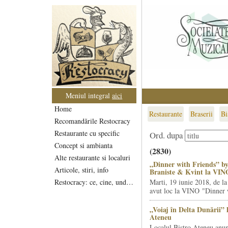
Meniul integral
aici
Home
Restaurante
Braserii
Bi
Recomandările Restocracy
Restaurante cu specific
Ord. dupa
Concept si ambianta
(2830)
Alte restaurante si localuri
„Dinner with Friends” by
Articole, stiri, info
Braniste & Kvint la VIN
Restocracy: ce, cine, unde...
Marti, 19 iunie 2018, de la
avut loc la VINO "Dinner w
„Voiaj în Delta Dunării” 
Ateneu
Localul Bistro Ateneu anun