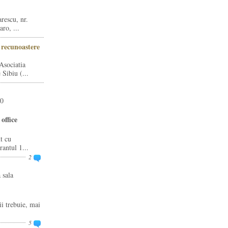
rescu, nr.
ro, ...
i recunoastere
Asociatia
Sibiu (...
20
office
t cu
rantul 1...
2
 sala
ii trebuie, mai
5