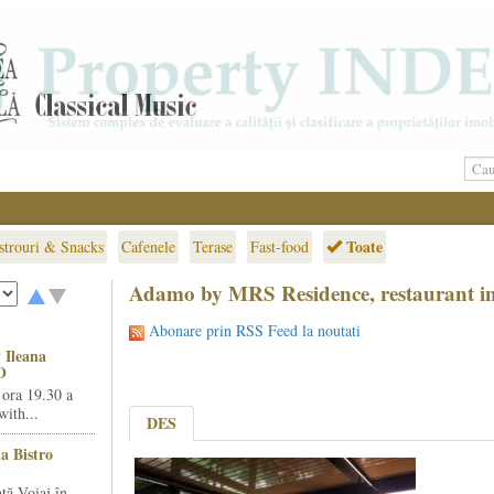
Toate
strouri & Snacks
Cafenele
Terase
Fast-food
Adamo by MRS Residence, restaurant in
Abonare prin RSS Feed la noutati
 Ileana
O
 ora 19.30 a
ith...
DES
la Bistro
ță Voiaj în