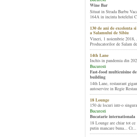
Wine Bar
Situat in Strada Barbu Vaca
164A in incinta hotelelui Ca
130 de ani de excelenta s
a Salamului de Sibiu
Vineri, 1 noiembrie 2018, 
Producatorilor de Salam de 
14th Lane
Inchis in pandemia din 20
Bucuresti
Fast-food multicuisine de 
building
14th Lane, restaurant gigan
autoservire in Regie Restau
18 Lounge
150 de locuri intr-o singura
Bucuresti
Bucatarie internationala
18 Lounge are chiar tot ce 
putin mancare buna... Cr...