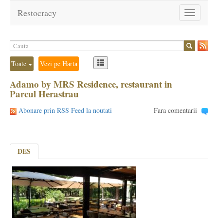
Restocracy
Toggle
navigation
Toate
Vezi pe Harta
Adamo by MRS Residence, restaurant in
Parcul Herastrau
Abonare prin RSS Feed la noutati
Fara comentarii
DES