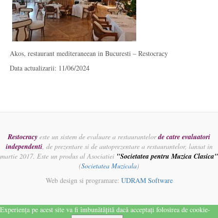
Akos, restaurant mediteraneean in Bucuresti – Restocracy
Data actualizarii: 11/06/2024
Restocracy
este un sistem de evaluare a restaurantelor
de catre evaluatori
independenti
, de prezentare si de autoprezentare a restaurantelor, lansat in
martie 2017. Este un produs al Asociatiei
"Societatea pentru Muzica Clasica"
(
Societatea Muzicala
)
Web design si programare:
UDRAM Software
Experiența pe acest site va fi îmbunătățită dacă acceptați folosirea de cookie-