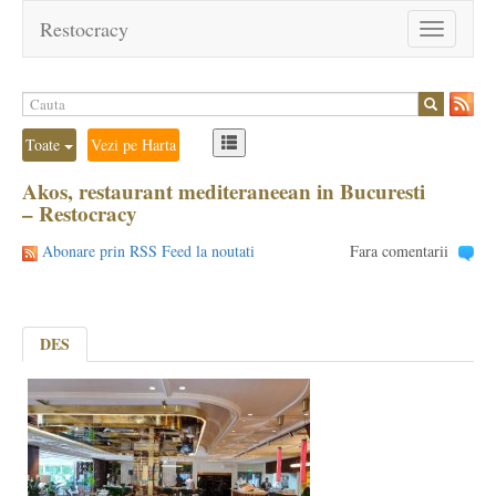
Restocracy
Toggle
navigation
Toate
Vezi pe Harta
Akos, restaurant mediteraneean in Bucuresti
– Restocracy
Abonare prin RSS Feed la noutati
Fara comentarii
DES