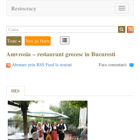
Restocracy
Toggle
navigation
Toate
Vezi pe Harta
Amvrosia – restaurant grecesc in Bucuresti
Abonare prin RSS Feed la noutati
Fara comentarii
DES