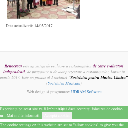
Data actualizarii: 14/05/2017
Restocracy
este un sistem de evaluare a restaurantelor
de catre evaluatori
independenti
, de prezentare si de autoprezentare a restaurantelor, lansat in
martie 2017. Este un produs al Asociatiei
"Societatea pentru Muzica Clasica"
(
Societatea Muzicala
)
Web design si programare:
UDRAM Software
Experiența pe acest site va fi îmbunătățită dacă acceptați folosirea de cookie-
uri.
Mai multe informatii
Acceptă cookies
The cookie settings on this website are set to "allow cookies" to give you the