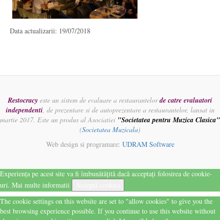
Data actualizarii: 19/07/2018
Restocracy
este un sistem de evaluare a restaurantelor
de catre evaluatori
independenti
, de prezentare si de autoprezentare a restaurantelor, lansat in
martie 2017. Este un produs al Asociatiei
"Societatea pentru Muzica Clasica"
(
Societatea Muzicala
)
Web design si programare:
UDRAM Software
Experiența pe acest site va fi îmbunătățită dacă acceptați folosirea de cookie-
uri.
Mai multe informatii
Acceptă cookies
The cookie settings on this website are set to "allow cookies" to give you the
best browsing experience possible. If you continue to use this website without