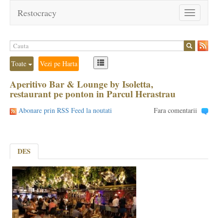
Restocracy
Toggle
navigation
Toate
Vezi pe Harta
Aperitivo Bar & Lounge by Isoletta,
restaurant pe ponton in Parcul Herastrau
Abonare prin RSS Feed la noutati
Fara comentarii
DES