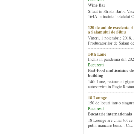
Wine Bar
Situat in Strada Barbu Vaca
164A in incinta hotelelui Ca
130 de ani de excelenta s
a Salamului de Sibiu
Vineri, 1 noiembrie 2018, 
Producatorilor de Salam de 
14th Lane
Inchis in pandemia din 20
Bucuresti
Fast-food multicuisine de 
building
14th Lane, restaurant gigan
autoservire in Regie Restau
18 Lounge
150 de locuri intr-o singura
Bucuresti
Bucatarie internationala
18 Lounge are chiar tot ce 
putin mancare buna... Cr...