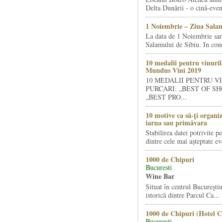
Delta Dunării - o cină-even
1 Noiembrie – Ziua Salam
La data de 1 Noiembrie sa
Salamului de Sibiu. In condi
10 medalii pentru vinuril
Mundus Vini 2019
10 MEDALII PENTRU V
PURCARI: „BEST OF SH
„BEST PRO...
10 motive ca să-ți organi
iarna sau primăvara
Stabilirea datei potrivite p
dintre cele mai așteptate ev
1000 de Chipuri
Bucuresti
Wine Bar
Situat în centrul Bucureştiu
istorică dintre Parcul Ca...
1000 de Chipuri (Hotel C
Bucuresti