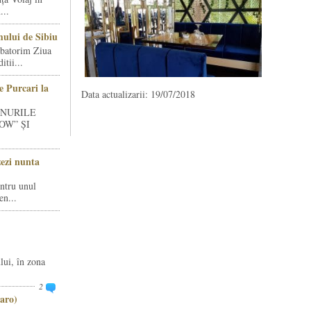
...
ului de Sibiu
rbatorim Ziua
tii...
e Purcari la
Data actualizarii: 19/07/2018
INURILE
OW” ȘI
zezi nunta
entru unul
en...
lui, în zona
2
aro)