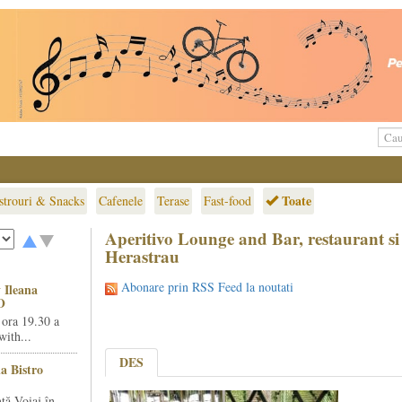
Toate
strouri & Snacks
Cafenele
Terase
Fast-food
Aperitivo Lounge and Bar, restaurant si 
Herastrau
Abonare prin RSS Feed la noutati
 Ileana
O
 ora 19.30 a
ith...
DES
la Bistro
ță Voiaj în