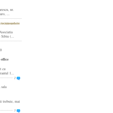
rescu, nr.
ro, ...
i recunoastere
Asociatia
Sibiu (...
20
office
t cu
rantul 1...
2
 sala
ii trebuie, mai
5