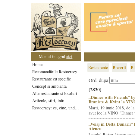
Meniul integral
aici
Home
Restaurante
Braserii
Bi
Recomandările Restocracy
Restaurante cu specific
Ord. dupa
Concept si ambianta
(2830)
Alte restaurante si localuri
„Dinner with Friends” by
Articole, stiri, info
Braniste & Kvint la VIN
Restocracy: ce, cine, unde...
Marti, 19 iunie 2018, de la
avut loc la VINO "Dinner w
„Voiaj în Delta Dunării” 
Ateneu
Localul Bistro Ateneu anun