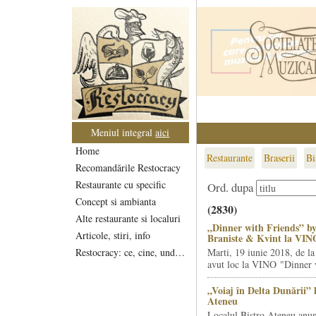
Meniul integral
aici
Home
Restaurante
Braserii
Bi
Recomandările Restocracy
Restaurante cu specific
Ord. dupa
Concept si ambianta
(2830)
Alte restaurante si localuri
„Dinner with Friends” by
Articole, stiri, info
Braniste & Kvint la VIN
Restocracy: ce, cine, unde...
Marti, 19 iunie 2018, de la
avut loc la VINO "Dinner w
„Voiaj în Delta Dunării” 
Ateneu
Localul Bistro Ateneu anun