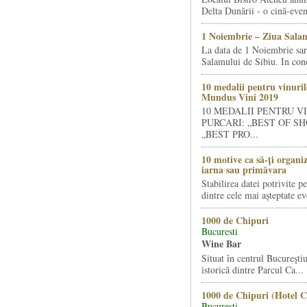
Delta Dunării - o cină-even
1 Noiembrie – Ziua Salam
La data de 1 Noiembrie sa
Salamului de Sibiu. In condi
10 medalii pentru vinuril
Mundus Vini 2019
10 MEDALII PENTRU V
PURCARI: „BEST OF SH
„BEST PRO...
10 motive ca să-ți organi
iarna sau primăvara
Stabilirea datei potrivite p
dintre cele mai așteptate ev
1000 de Chipuri
Bucuresti
Wine Bar
Situat în centrul Bucureştiu
istorică dintre Parcul Ca...
1000 de Chipuri (Hotel C
Bucuresti