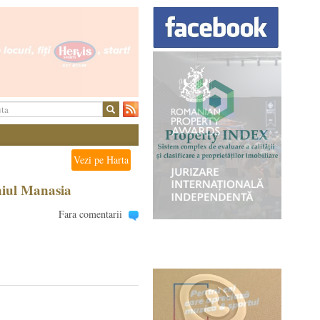
Vezi pe Harta
niul Manasia
Fara comentarii