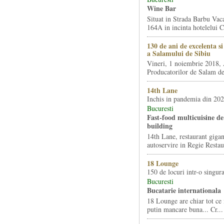
Wine Bar
Situat in Strada Barbu Vaca
164A in incinta hotelelui Ca
130 de ani de excelenta s
a Salamului de Sibiu
Vineri, 1 noiembrie 2018, 
Producatorilor de Salam de 
14th Lane
Inchis in pandemia din 20
Bucuresti
Fast-food multicuisine de 
building
14th Lane, restaurant gigan
autoservire in Regie Restau
18 Lounge
150 de locuri intr-o singura
Bucuresti
Bucatarie internationala
18 Lounge are chiar tot ce 
putin mancare buna... Cr...