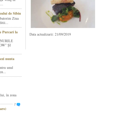
...
ului de Sibiu
rbatorim Ziua
tii...
e Purcari la
Data actualizarii: 21/09/2019
INURILE
OW” ȘI
zezi nunta
entru unul
en...
lui, în zona
2
aro)