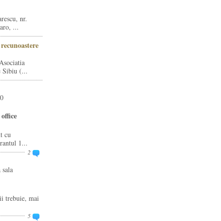
rescu, nr.
ro, ...
i recunoastere
Asociatia
Sibiu (...
20
office
t cu
rantul 1...
2
 sala
ii trebuie, mai
5