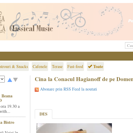
Toate
strouri & Snacks
Cafenele
Terase
Fast-food
Cina la Conacul Hagianoff de pe Dome
Abonare prin RSS Feed la noutati
 Ileana
O
 ora 19.30 a
ith...
DES
la Bistro
ță Voiaj în