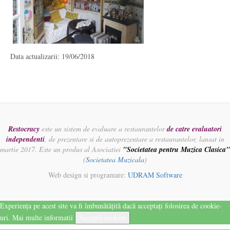
Data actualizarii: 19/06/2018
Restocracy
este un sistem de evaluare a restaurantelor
de catre evaluatori
independenti
, de prezentare si de autoprezentare a restaurantelor, lansat in
martie 2017. Este un produs al Asociatiei
"Societatea pentru Muzica Clasica"
(
Societatea Muzicala
)
Web design si programare:
UDRAM Software
Experiența pe acest site va fi îmbunătățită dacă acceptați folosirea de cookie-
uri.
Mai multe informatii
Acceptă cookies