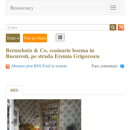
Restocracy
Toggle
navigation
Toate
Vezi pe Harta
Bernschutz & Co, ceainarie boema in
Bucuresti, pe strada Eremia Grigorescu
Abonare prin RSS Feed la noutati
Fara comentarii
DES