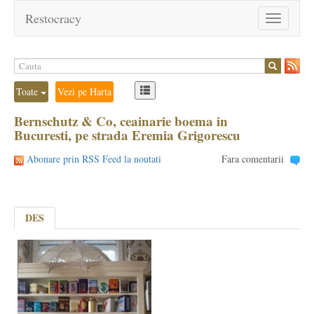
Restocracy
Toggle
navigation
Toate
Vezi pe Harta
Bernschutz & Co, ceainarie boema in
Bucuresti, pe strada Eremia Grigorescu
Abonare prin RSS Feed la noutati
Fara comentarii
DES