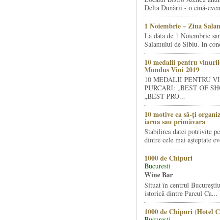
Delta Dunării - o cină-even
1 Noiembrie – Ziua Salam
La data de 1 Noiembrie sa
Salamului de Sibiu. In condi
10 medalii pentru vinuril
Mundus Vini 2019
10 MEDALII PENTRU V
PURCARI: „BEST OF SH
„BEST PRO...
10 motive ca să-ți organi
iarna sau primăvara
Stabilirea datei potrivite p
dintre cele mai așteptate ev
1000 de Chipuri
Bucuresti
Wine Bar
Situat în centrul Bucureştiu
istorică dintre Parcul Ca...
1000 de Chipuri (Hotel C
Bucuresti