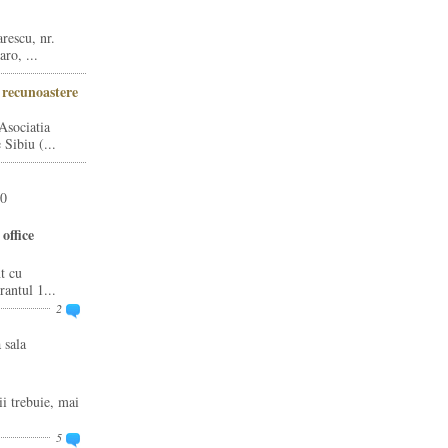
rescu, nr.
ro, ...
i recunoastere
Asociatia
Sibiu (...
20
office
t cu
rantul 1...
2
 sala
ii trebuie, mai
5