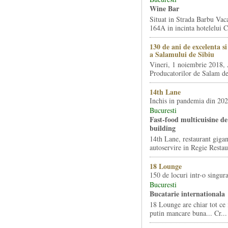
Wine Bar
Situat in Strada Barbu Vaca
164A in incinta hotelelui Ca
130 de ani de excelenta s
a Salamului de Sibiu
Vineri, 1 noiembrie 2018, 
Producatorilor de Salam de 
14th Lane
Inchis in pandemia din 20
Bucuresti
Fast-food multicuisine de 
building
14th Lane, restaurant gigan
autoservire in Regie Restau
18 Lounge
150 de locuri intr-o singura
Bucuresti
Bucatarie internationala
18 Lounge are chiar tot ce 
putin mancare buna... Cr...