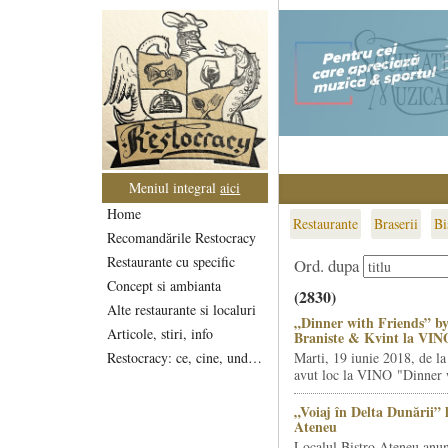
Meniul integral
aici
Home
Restaurante
Braserii
Bi
Recomandările Restocracy
Restaurante cu specific
Ord. dupa
Concept si ambianta
(2830)
Alte restaurante si localuri
„Dinner with Friends” by
Articole, stiri, info
Braniste & Kvint la VIN
Restocracy: ce, cine, unde...
Marti, 19 iunie 2018, de la
avut loc la VINO "Dinner w
„Voiaj în Delta Dunării” 
Ateneu
Localul Bistro Ateneu anun