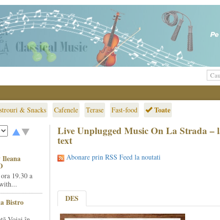
Toate
strouri & Snacks
Cafenele
Terase
Fast-food
Live Unplugged Music On La Strada – l
text
Abonare prin RSS Feed la noutati
 Ileana
O
 ora 19.30 a
ith...
DES
la Bistro
ță Voiaj în