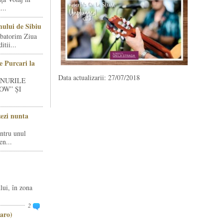
...
ului de Sibiu
rbatorim Ziua
tii...
e Purcari la
Data actualizarii: 27/07/2018
INURILE
OW” ȘI
zezi nunta
entru unul
en...
lui, în zona
2
aro)