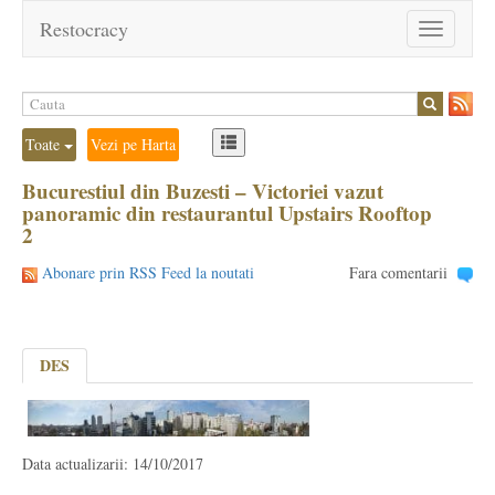
Restocracy
Toggle
navigation
Toate
Vezi pe Harta
Bucurestiul din Buzesti – Victoriei vazut
panoramic din restaurantul Upstairs Rooftop
2
Abonare prin RSS Feed la noutati
Fara comentarii
DES
Data actualizarii: 14/10/2017