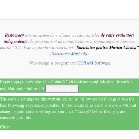
Restocracy
este un sistem de evaluare a restaurantelor
de catre evaluatori
independenti
, de prezentare si de autoprezentare a restaurantelor, lansat in
martie 2017. Este un produs al Asociatiei
"Societatea pentru Muzica Clasica"
(
Societatea Muzicala
)
Web design si programare:
UDRAM Software
Experiența pe acest site va fi îmbunătățită dacă acceptați folosirea de cookie-
uri.
Mai multe informatii
Acceptă cookies
The cookie settings on this website are set to "allow cookies" to give you the
best browsing experience possible. If you continue to use this website without
changing your cookie settings or you click "Accept" below then you are
consenting to this.
Close