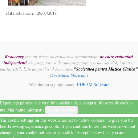
Data actualizarii: 29/07/2018
Restocracy
este un sistem de evaluare a restaurantelor
de catre evaluatori
independenti
, de prezentare si de autoprezentare a restaurantelor, lansat in
martie 2017. Este un produs al Asociatiei
"Societatea pentru Muzica Clasica"
(
Societatea Muzicala
)
Web design si programare:
UDRAM Software
Experiența pe acest site va fi îmbunătățită dacă acceptați folosirea de cookie-
uri.
Mai multe informatii
Acceptă cookies
The cookie settings on this website are set to "allow cookies" to give you the
best browsing experience possible. If you continue to use this website without
changing your cookie settings or you click "Accept" below then you are