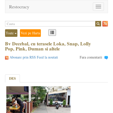
Restocracy
Toggle
navigation
Toate
Vezi pe Harta
Bv Decebal, cu terasele Loka, Snap, Lolly
Pop, Pink, Duman si altele
Abonare prin RSS Feed la noutati
Fara comentarii
DES