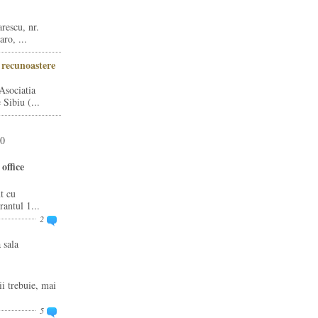
rescu, nr.
ro, ...
i recunoastere
Asociatia
Sibiu (...
20
office
t cu
rantul 1...
2
 sala
ii trebuie, mai
5