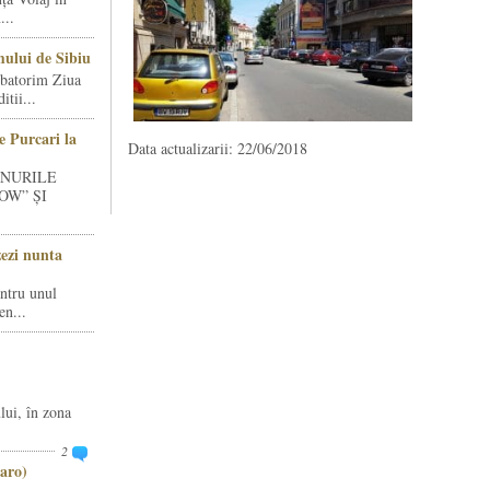
...
ului de Sibiu
rbatorim Ziua
tii...
e Purcari la
Data actualizarii: 22/06/2018
INURILE
OW” ȘI
zezi nunta
entru unul
en...
lui, în zona
2
aro)