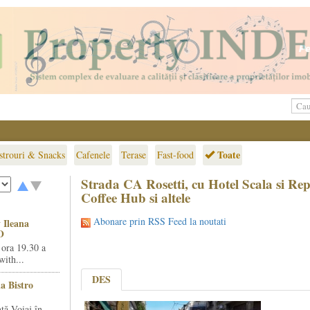
Toate
strouri & Snacks
Cafenele
Terase
Fast-food
Strada CA Rosetti, cu Hotel Scala si R
Coffee Hub si altele
Abonare prin RSS Feed la noutati
 Ileana
O
 ora 19.30 a
ith...
DES
la Bistro
ță Voiaj în