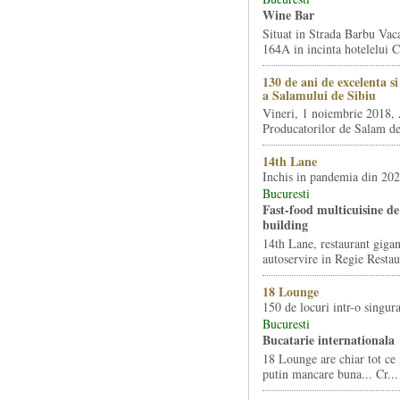
Wine Bar
Situat in Strada Barbu Vaca
164A in incinta hotelelui Ca
130 de ani de excelenta s
a Salamului de Sibiu
Vineri, 1 noiembrie 2018, 
Producatorilor de Salam de 
14th Lane
Inchis in pandemia din 20
Bucuresti
Fast-food multicuisine de 
building
14th Lane, restaurant gigan
autoservire in Regie Restau
18 Lounge
150 de locuri intr-o singura
Bucuresti
Bucatarie internationala
18 Lounge are chiar tot ce 
putin mancare buna... Cr...