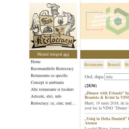
Meniul integral
aici
Home
Restaurante
Braserii
Bi
Recomandările Restocracy
Restaurante cu specific
Ord. dupa
Concept si ambianta
(2830)
Alte restaurante si localuri
„Dinner with Friends” by
Articole, stiri, info
Braniste & Kvint la VIN
Restocracy: ce, cine, unde...
Marti, 19 iunie 2018, de la
avut loc la VINO "Dinner w
„Voiaj în Delta Dunării” 
Ateneu
Localul Bistro Ateneu anun