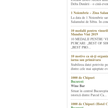
Delta Dunării - o cină-even
1 Noiembrie – Ziua Salam
La data de 1 Noiembrie sa
Salamului de Sibiu. In condi
10 medalii pentru vinuril
Mundus Vini 2019
10 MEDALII PENTRU V
PURCARI: „BEST OF SH
„BEST PRO...
10 motive ca să-ți organi
iarna sau primăvara
Stabilirea datei potrivite p
dintre cele mai așteptate ev
1000 de Chipuri
Bucuresti
Wine Bar
Situat în centrul Bucureştiu
istorică dintre Parcul Ca...
1000 de Chipuri (Hotel C
Bucuresti