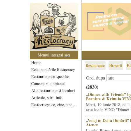
Meniul integral
aici
Home
Restaurante
Braserii
Bi
Recomandările Restocracy
Restaurante cu specific
Ord. dupa
Concept si ambianta
(2830)
Alte restaurante si localuri
„Dinner with Friends” by
Articole, stiri, info
Braniste & Kvint la VIN
Restocracy: ce, cine, unde...
Marti, 19 iunie 2018, de la
avut loc la VINO "Dinner w
„Voiaj în Delta Dunării” 
Ateneu
Localul Bistro Ateneu anun