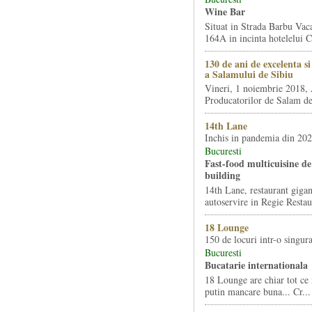
Wine Bar
Situat in Strada Barbu Vaca
164A in incinta hotelelui Ca
130 de ani de excelenta s
a Salamului de Sibiu
Vineri, 1 noiembrie 2018, 
Producatorilor de Salam de 
14th Lane
Inchis in pandemia din 20
Bucuresti
Fast-food multicuisine de 
building
14th Lane, restaurant gigan
autoservire in Regie Restau
18 Lounge
150 de locuri intr-o singura
Bucuresti
Bucatarie internationala
18 Lounge are chiar tot ce 
putin mancare buna... Cr...