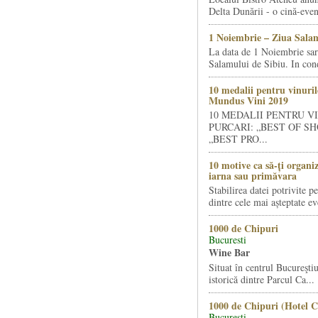
Delta Dunării - o cină-even
1 Noiembrie – Ziua Salam
La data de 1 Noiembrie sa
Salamului de Sibiu. In condi
10 medalii pentru vinuril
Mundus Vini 2019
10 MEDALII PENTRU V
PURCARI: „BEST OF SH
„BEST PRO...
10 motive ca să-ți organi
iarna sau primăvara
Stabilirea datei potrivite p
dintre cele mai așteptate ev
1000 de Chipuri
Bucuresti
Wine Bar
Situat în centrul Bucureştiu
istorică dintre Parcul Ca...
1000 de Chipuri (Hotel C
Bucuresti