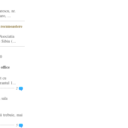
rescu, nr.
ro, ...
i recunoastere
Asociatia
Sibiu (...
20
office
t cu
rantul 1...
2
 sala
ii trebuie, mai
5