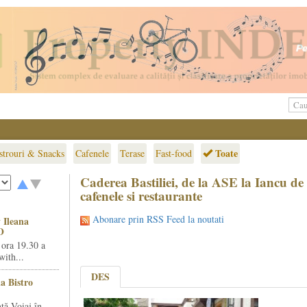
Toate
strouri & Snacks
Cafenele
Terase
Fast-food
Caderea Bastiliei, de la ASE la Iancu d
cafenele si restaurante
Abonare prin RSS Feed la noutati
 Ileana
O
 ora 19.30 a
ith...
DES
la Bistro
ță Voiaj în