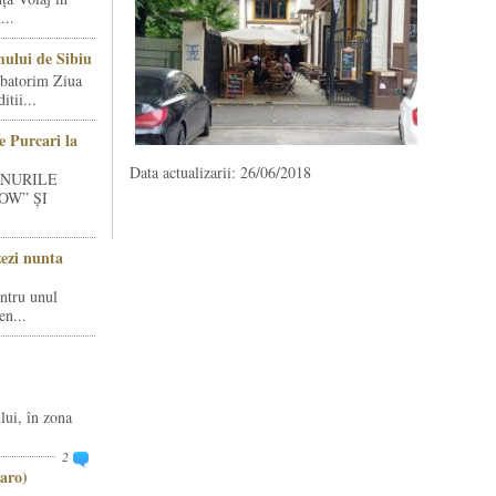
...
ului de Sibiu
rbatorim Ziua
tii...
e Purcari la
Data actualizarii: 26/06/2018
INURILE
OW” ȘI
zezi nunta
entru unul
en...
lui, în zona
2
aro)