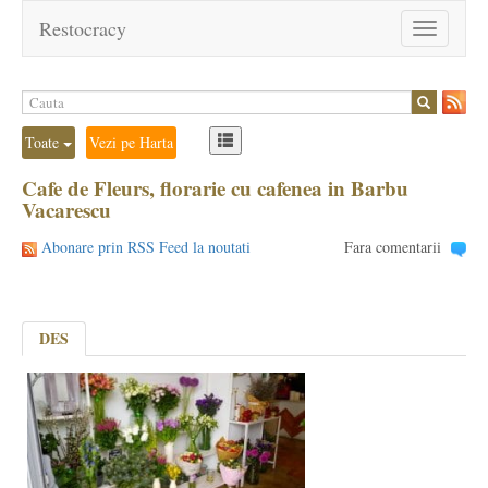
Restocracy
Toggle
navigation
Toate
Vezi pe Harta
Cafe de Fleurs, florarie cu cafenea in Barbu
Vacarescu
Abonare prin RSS Feed la noutati
Fara comentarii
DES