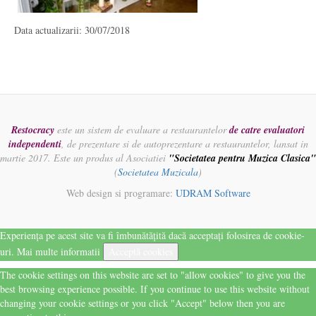
Data actualizarii: 30/07/2018
Restocracy
este un sistem de evaluare a restaurantelor
de catre evaluatori
independenti
, de prezentare si de autoprezentare a restaurantelor, lansat in
martie 2017. Este un produs al Asociatiei
"Societatea pentru Muzica Clasica"
(
Societatea Muzicala
)
Web design si programare:
UDRAM Software
Experiența pe acest site va fi îmbunătățită dacă acceptați folosirea de cookie-
uri.
Mai multe informatii
Acceptă cookies
The cookie settings on this website are set to "allow cookies" to give you the
best browsing experience possible. If you continue to use this website without
changing your cookie settings or you click "Accept" below then you are