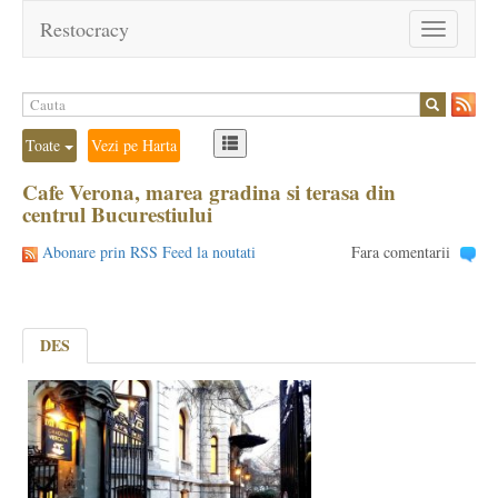
Restocracy
Toggle
navigation
Toate
Vezi pe Harta
Cafe Verona, marea gradina si terasa din
centrul Bucurestiului
Abonare prin RSS Feed la noutati
Fara comentarii
DES