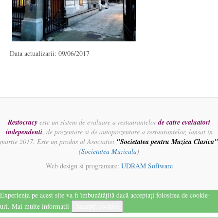
Data actualizarii: 09/06/2017
Restocracy
este un sistem de evaluare a restaurantelor
de catre evaluatori
independenti
, de prezentare si de autoprezentare a restaurantelor, lansat in
martie 2017. Este un produs al Asociatiei
"Societatea pentru Muzica Clasica"
(
Societatea Muzicala
)
Web design si programare:
UDRAM Software
Experiența pe acest site va fi îmbunătățită dacă acceptați folosirea de cookie-
uri.
Mai multe informatii
Acceptă cookies