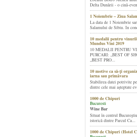
Delta Dunării - o cină-even
1 Noiembrie – Ziua Salam
La data de 1 Noiembrie sa
Salamului de Sibiu. In condi
10 medalii pentru vinuril
Mundus Vini 2019
10 MEDALII PENTRU V
PURCARI: „BEST OF SH
„BEST PRO...
10 motive ca să-ți organi
iarna sau primăvara
Stabilirea datei potrivite p
dintre cele mai așteptate ev
1000 de Chipuri
Bucuresti
Wine Bar
Situat în centrul Bucureştiu
istorică dintre Parcul Ca...
1000 de Chipuri (Hotel C
Bucuresti