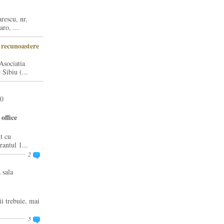
rescu, nr.
ro, ...
i recunoastere
Asociatia
Sibiu (...
20
office
t cu
rantul 1...
2
 sala
ii trebuie, mai
5