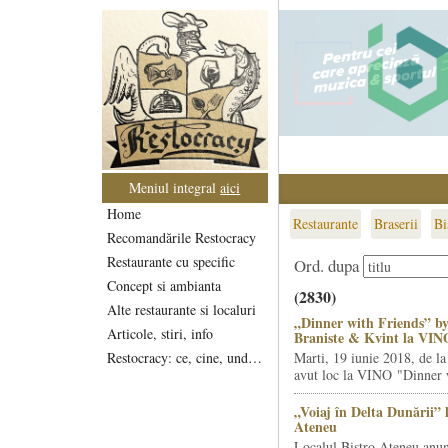
Meniul integral
aici
Home
Restaurante
Braserii
Bi
Recomandările Restocracy
Restaurante cu specific
Ord. dupa
Concept si ambianta
(2830)
Alte restaurante si localuri
„Dinner with Friends” by
Articole, stiri, info
Braniste & Kvint la VIN
Restocracy: ce, cine, unde...
Marti, 19 iunie 2018, de la
avut loc la VINO "Dinner w
„Voiaj în Delta Dunării” 
Ateneu
Localul Bistro Ateneu anun