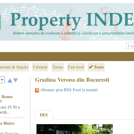
Toate
strouri & Snacks
Cafenele
Terase
Fast-food
Gradina Verona din Bucuresti
Abonare prin RSS Feed la noutati
 Ileana
O
 ora 19.30 a
ith...
DES
la Bistro
ță Voiaj în