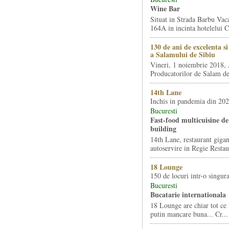
Wine Bar
Situat in Strada Barbu Vaca
164A in incinta hotelelui Ca
130 de ani de excelenta s
a Salamului de Sibiu
Vineri, 1 noiembrie 2018, 
Producatorilor de Salam de 
14th Lane
Inchis in pandemia din 20
Bucuresti
Fast-food multicuisine de 
building
14th Lane, restaurant gigan
autoservire in Regie Restau
18 Lounge
150 de locuri intr-o singura
Bucuresti
Bucatarie internationala
18 Lounge are chiar tot ce 
putin mancare buna... Cr...