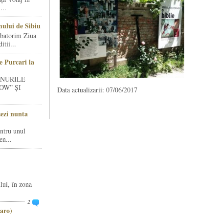
...
ului de Sibiu
rbatorim Ziua
tii...
e Purcari la
INURILE
OW” ȘI
Data actualizarii: 07/06/2017
zezi nunta
entru unul
en...
lui, în zona
2
aro)