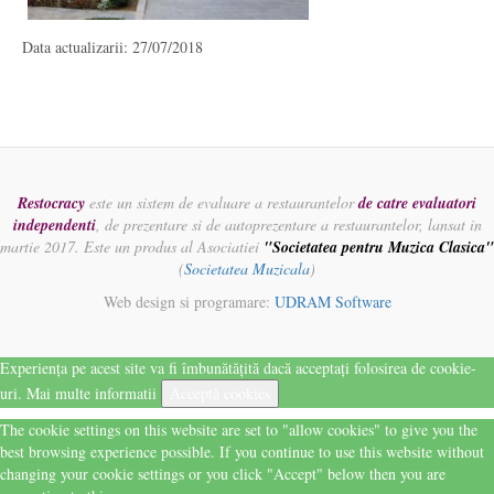
Data actualizarii: 27/07/2018
Restocracy
este un sistem de evaluare a restaurantelor
de catre evaluatori
independenti
, de prezentare si de autoprezentare a restaurantelor, lansat in
martie 2017. Este un produs al Asociatiei
"Societatea pentru Muzica Clasica"
(
Societatea Muzicala
)
Web design si programare:
UDRAM Software
Experiența pe acest site va fi îmbunătățită dacă acceptați folosirea de cookie-
uri.
Mai multe informatii
Acceptă cookies
The cookie settings on this website are set to "allow cookies" to give you the
best browsing experience possible. If you continue to use this website without
changing your cookie settings or you click "Accept" below then you are