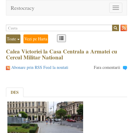
Restocracy
Toggle
navigation
Toate
Vezi pe Harta
Calea Victoriei la Casa Centrala a Armatei cu
Cercul Militar National
Abonare prin RSS Feed la noutati
Fara comentarii
DES