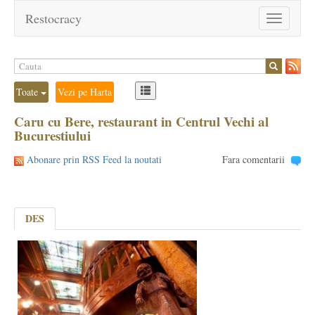
Restocracy
Toggle
navigation
Toate
Vezi pe Harta
Caru cu Bere, restaurant in Centrul Vechi al
Bucurestiului
Abonare prin RSS Feed la noutati
Fara comentarii
DES