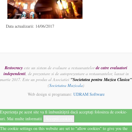
Data actualizarii: 14/06/2017
Restocracy
este un sistem de evaluare a restaurantelor
de catre evaluatori
independenti
, de prezentare si de autoprezentare a restaurantelor, lansat in
martie 2017. Este un produs al Asociatiei
"Societatea pentru Muzica Clasica"
(
Societatea Muzicala
)
Web design si programare:
UDRAM Software
Experiența pe acest site va fi îmbunătățită dacă acceptați folosirea de cookie-
uri.
Mai multe informatii
Acceptă cookies
The cookie settings on this website are set to "allow cookies" to give you the