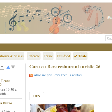
Toate
strouri & Snacks
Cafenele
Terase
Fast-food
Caru cu Bere restaurant turistic 26
Abonare prin RSS Feed la noutati
 Ileana
O
 ora 19.30 a
ith...
DES
la Bistro
ță Voiaj în