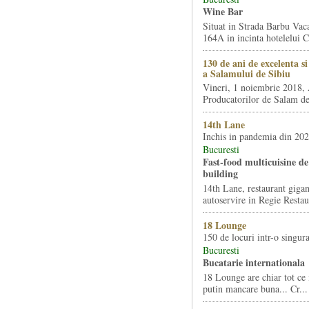
Wine Bar
Situat in Strada Barbu Vaca
164A in incinta hotelelui Ca
130 de ani de excelenta s
a Salamului de Sibiu
Vineri, 1 noiembrie 2018, 
Producatorilor de Salam de 
14th Lane
Inchis in pandemia din 20
Bucuresti
Fast-food multicuisine de 
building
14th Lane, restaurant gigan
autoservire in Regie Restau
18 Lounge
150 de locuri intr-o singura
Bucuresti
Bucatarie internationala
18 Lounge are chiar tot ce 
putin mancare buna... Cr...