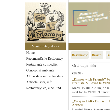
Meniul integral
aici
Home
Restaurante
Braserii
Bi
Recomandările Restocracy
Restaurante cu specific
Ord. dupa
Concept si ambianta
(2830)
Alte restaurante si localuri
„Dinner with Friends” by
Articole, stiri, info
Braniste & Kvint la VIN
Restocracy: ce, cine, unde...
Marti, 19 iunie 2018, de la
avut loc la VINO "Dinner w
„Voiaj în Delta Dunării” 
Ateneu
Localul Bistro Ateneu anun