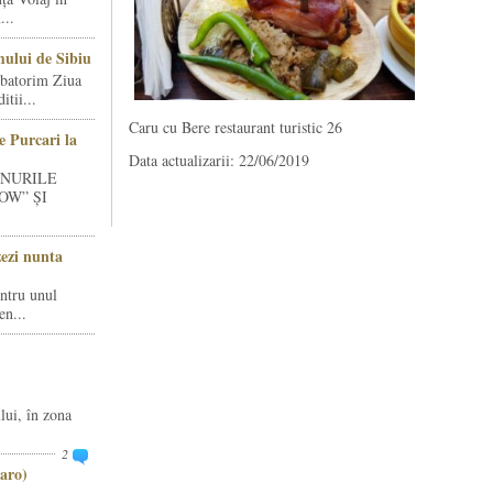
...
ului de Sibiu
rbatorim Ziua
tii...
Caru cu Bere restaurant turistic 26
e Purcari la
Data actualizarii: 22/06/2019
INURILE
OW” ȘI
zezi nunta
entru unul
en...
lui, în zona
2
aro)