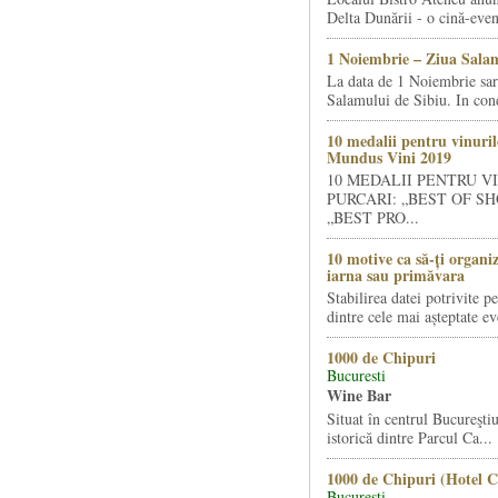
Delta Dunării - o cină-even
1 Noiembrie – Ziua Salam
La data de 1 Noiembrie sa
Salamului de Sibiu. In condi
10 medalii pentru vinuril
Mundus Vini 2019
10 MEDALII PENTRU V
PURCARI: „BEST OF SH
„BEST PRO...
10 motive ca să-ți organi
iarna sau primăvara
Stabilirea datei potrivite p
dintre cele mai așteptate ev
1000 de Chipuri
Bucuresti
Wine Bar
Situat în centrul Bucureştiu
istorică dintre Parcul Ca...
1000 de Chipuri (Hotel C
Bucuresti