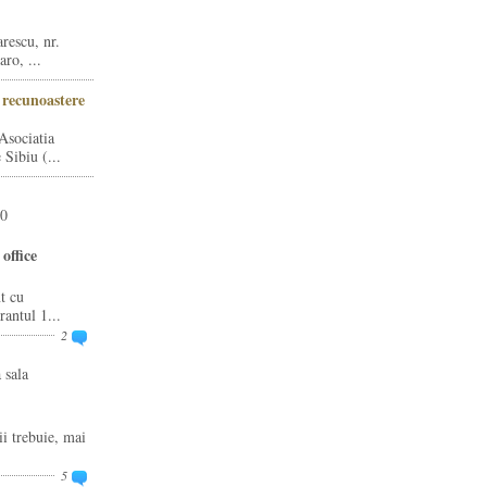
rescu, nr.
ro, ...
i recunoastere
Asociatia
Sibiu (...
20
office
t cu
rantul 1...
2
 sala
ii trebuie, mai
5