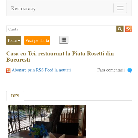
Restocracy
Toggle
navigation
Toate
Vezi pe Harta
Casa cu Tei, restaurant la Piata Rosetti din
Bucuresti
Abonare prin RSS Feed la noutati
Fara comentarii
DES