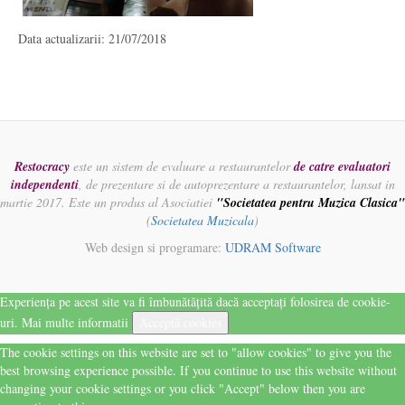
Data actualizarii: 21/07/2018
Restocracy
este un sistem de evaluare a restaurantelor
de catre evaluatori
independenti
, de prezentare si de autoprezentare a restaurantelor, lansat in
martie 2017. Este un produs al Asociatiei
"Societatea pentru Muzica Clasica"
(
Societatea Muzicala
)
Web design si programare:
UDRAM Software
Experiența pe acest site va fi îmbunătățită dacă acceptați folosirea de cookie-
uri.
Mai multe informatii
Acceptă cookies
The cookie settings on this website are set to "allow cookies" to give you the
best browsing experience possible. If you continue to use this website without
changing your cookie settings or you click "Accept" below then you are