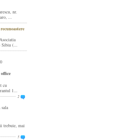
rescu, nr.
ro, ...
i recunoastere
Asociatia
Sibiu (...
20
office
t cu
rantul 1...
2
 sala
ii trebuie, mai
5