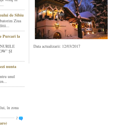
...
ului de Sibiu
rbatorim Ziua
tii...
e Purcari la
INURILE
Data actualizarii: 12/03/2017
OW” ȘI
zezi nunta
entru unul
en...
lui, în zona
2
aro)