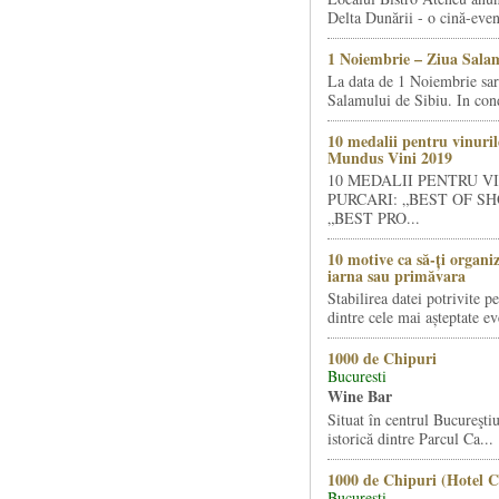
Delta Dunării - o cină-even
1 Noiembrie – Ziua Salam
La data de 1 Noiembrie sa
Salamului de Sibiu. In condi
10 medalii pentru vinuril
Mundus Vini 2019
10 MEDALII PENTRU V
PURCARI: „BEST OF SH
„BEST PRO...
10 motive ca să-ți organi
iarna sau primăvara
Stabilirea datei potrivite p
dintre cele mai așteptate ev
1000 de Chipuri
Bucuresti
Wine Bar
Situat în centrul Bucureştiu
istorică dintre Parcul Ca...
1000 de Chipuri (Hotel C
Bucuresti