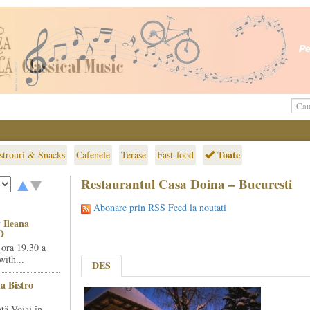
Toate
strouri & Snacks
Cafenele
Terase
Fast-food
Restaurantul Casa Doina – Bucuresti
Abonare prin RSS Feed la noutati
 Ileana
O
 ora 19.30 a
ith...
DES
la Bistro
ță Voiaj în