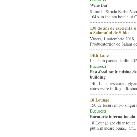
Wine Bar
Situat in Strada Barbu Vaca
164A in incinta hotelelui Ca
130 de ani de excelenta s
a Salamului de Sibiu
Vineri, 1 noiembrie 2018, 
Producatorilor de Salam de 
14th Lane
Inchis in pandemia din 20
Bucuresti
Fast-food multicuisine de 
building
14th Lane, restaurant gigan
autoservire in Regie Restau
18 Lounge
150 de locuri intr-o singura
Bucuresti
Bucatarie internationala
18 Lounge are chiar tot ce 
putin mancare buna... Cr...