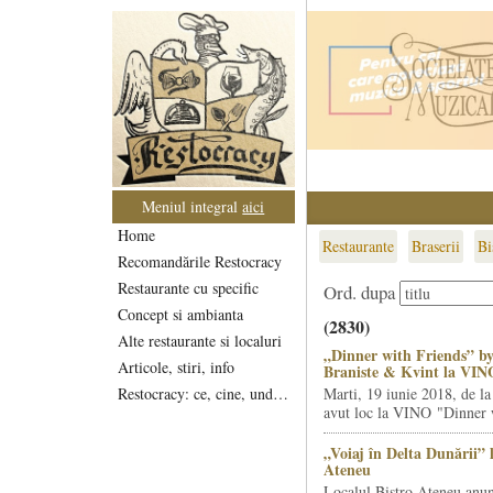
Meniul integral
aici
Home
Restaurante
Braserii
Bi
Recomandările Restocracy
Restaurante cu specific
Ord. dupa
Concept si ambianta
(2830)
Alte restaurante si localuri
„Dinner with Friends” by
Articole, stiri, info
Braniste & Kvint la VIN
Restocracy: ce, cine, unde...
Marti, 19 iunie 2018, de la
avut loc la VINO "Dinner w
„Voiaj în Delta Dunării” 
Ateneu
Localul Bistro Ateneu anun